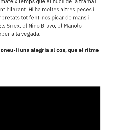
 mateix temps que el nucli de la trama i
 hilarant. Hi ha moltes altres peces i
rpretats tot fent-nos picar de mans i
ls Sírex, el Nino Bravo, el Manolo
roper a la vegada.
neu-li una alegria al cos, que el ritme