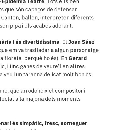
e Epidèmia Teatre
. Tots ells ben
ats que són capaços de defensar
. Canten, ballen, interpreten diferents
sen pipa i els acabes adorant.
ària i és divertidíssima
. El
Joan Sáez
ue em va traslladar a algun personatge
a floreta, perquè ho és). En
Gerard
, i tinc ganes de veure’l en altres
a veu i un tarannà delicat molt bonics.
tme, que arrodoneix el compositor i
teclat a la majoria dels moments
enari és simpàtic, fresc, sorneguer