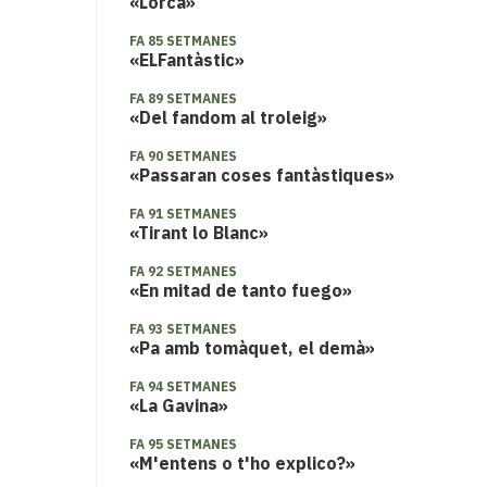
«Lorca»
FA 85 SETMANES
«ELFantàstic»
FA 89 SETMANES
«Del fandom al troleig»
FA 90 SETMANES
«Passaran coses fantàstiques»
FA 91 SETMANES
«Tirant lo Blanc»
FA 92 SETMANES
«En mitad de tanto fuego»
FA 93 SETMANES
«Pa amb tomàquet, el demà»
FA 94 SETMANES
«La Gavina»
FA 95 SETMANES
«M'entens o t'ho explico?»