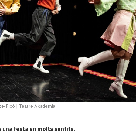
nte-Picó
|
Teatre Akadèmia
una festa en molts sentits.