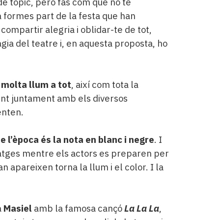
e tòpic, però fas com que no te
ja formes part de la festa que han
compartir alegria i oblidar-te de tot,
gia del teatre i, en aquesta proposta, ho
 molta llum a tot
, així com tota la
xent juntament amb els diversos
enten.
e l’època és la nota en blanc i negre
. I
atges mentre els actors es preparen per
 apareixen torna la llum i el color. I la
a
Masiel
amb la famosa cançó
La La La
,