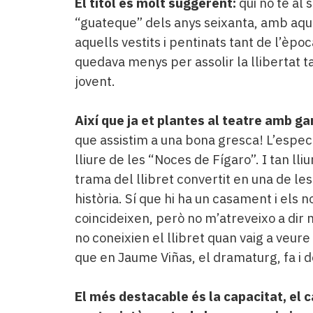
El títol és molt suggerent:
qui no té al 
“guateque” dels anys seixanta, amb aquel
aquells vestits i pentinats tant de l’èp
quedava menys per assolir la llibertat t
jovent.
Així que ja et plantes al teatre amb ga
que assistim a una bona gresca! L’espe
lliure de les “Noces de Fígaro”. I tan lliur
trama del llibret convertit en una de l
història. Sí que hi ha un casament i els
coincideixen, però no m’atreveixo a dir
no coneixien el llibret quan vaig a veur
que en Jaume Viñas, el dramaturg, fa i 
El més destacable és la capacitat, el c