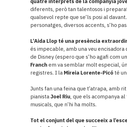
quatre intèrprets de la companyia jov
diferents, però tan talentosos i prepar
qualsevol repte que se’ls posi al davant
personatges, diversos accents, s’ho pas
L’Aida Llop té una presència extraordin
és impecable, amb una veu encisadora q
de Disney (espero que s’ho agafi com un
Franch
em va semblar molt especial, únic
registres. I la
Mireia Lorente-Picó
té un
Junts fan una feina que t’atrapa, amb ri
pianista
Joel Riu
, que els acompanya al 
musicals, que n’hi ha molts.
Tot el conjunt del que succeeix a l’esc