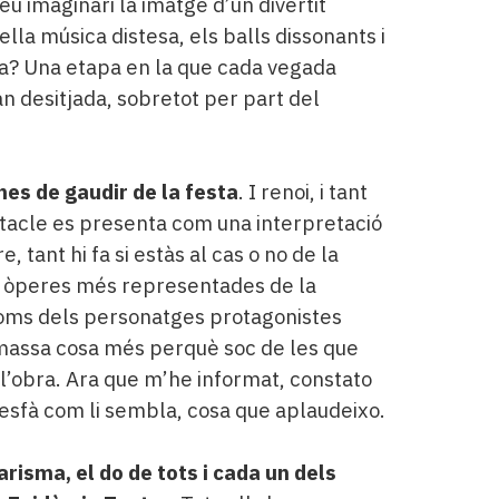
seu imaginari la imatge d’un divertit
la música distesa, els balls dissonants i
oca? Una etapa en la que cada vegada
an desitjada, sobretot per part del
nes de gaudir de la festa
. I renoi, i tant
ctacle es presenta com una interpretació
e, tant hi fa si estàs al cas o no de la
es òperes més representades de la
 noms dels personatges protagonistes
 massa cosa més perquè soc de les que
e l’obra. Ara que m’he informat, constato
desfà com li sembla, cosa que aplaudeixo.
arisma, el do de tots i cada un dels