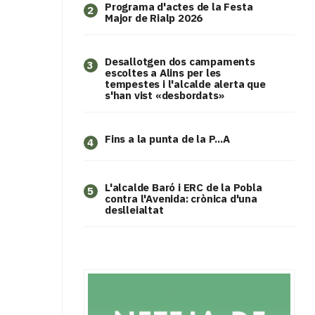
Programa d'actes de la Festa
2
Major de Rialp 2026
​Desallotgen dos campaments
3
escoltes a Alins per les
tempestes i l'alcalde alerta que
s'han vist «desbordats»
Fins a la punta de la P...A
4
L'alcalde Baró i ERC de la Pobla
5
contra l'Avenida: crònica d'una
deslleialtat