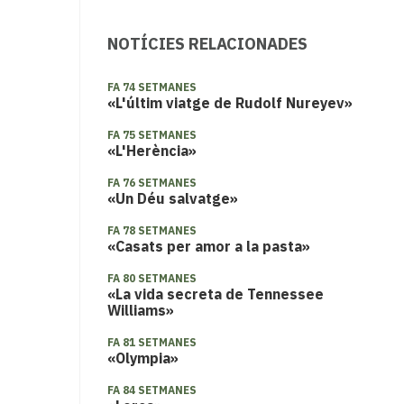
NOTÍCIES RELACIONADES
FA 74 SETMANES
«L'últim viatge de Rudolf Nureyev»
FA 75 SETMANES
«L'Herència»
FA 76 SETMANES
«Un Déu salvatge»
FA 78 SETMANES
«Casats per amor a la pasta»
FA 80 SETMANES
«La vida secreta de Tennessee
Williams»
FA 81 SETMANES
«Olympia»
FA 84 SETMANES