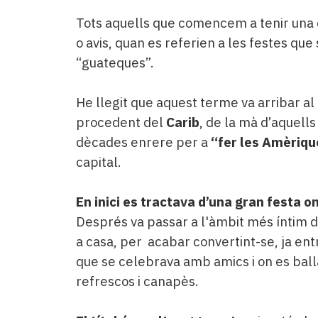
Tots aquells que comencem a tenir una 
o avis, quan es referien a les festes qu
“guateques”.
He llegit que aquest terme va arribar al 
procedent del
Carib
, de la mà d’aquell
dècades enrere per a
“fer les Amèriqu
capital.
En inici es tractava d’una gran festa o
Després va passar a l'àmbit més íntim de
a casa, per acabar convertint-se, ja entra
que se celebrava amb amics i on es bal
refrescos i canapès.