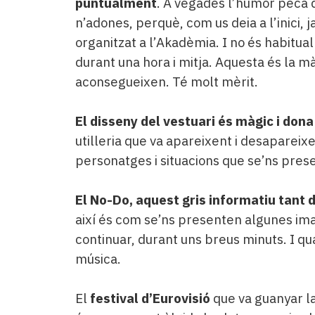
puntualment
. A vegades l’humor peca d
n’adones, perquè, com us deia a l’inici, 
organitzat a l’Akadèmia. I no és habitual 
durant una hora i mitja. Aquesta és la mà
aconsegueixen. Té molt mèrit.
El disseny del vestuari és màgic i dona
utilleria que va apareixent i desaparei
personatges i situacions que se’ns pres
El No-Do, aquest gris informatiu tant d
així és com se’ns presenten algunes im
continuar, durant uns breus minuts. I quan
música.
El
festival d’Eurovisió
que va guanyar l