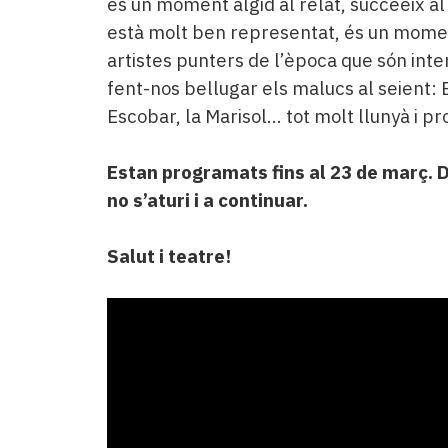
és un moment àlgid al relat, succeeix al
està molt ben representat, és un moment
artistes punters de l’època que són inte
fent-nos bellugar els malucs al seient: E
Escobar, la Marisol... tot molt llunyà i p
Estan programats fins al 23 de març. Do
no s’aturi i a continuar.
Salut i teatre!