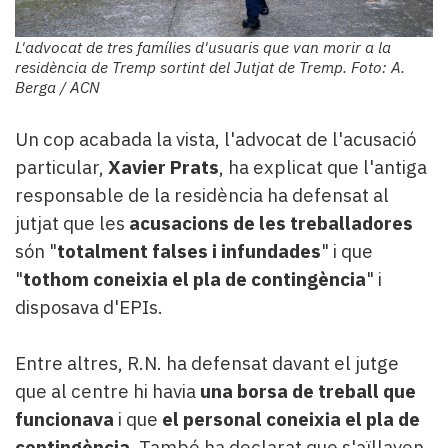
L'advocat de tres famílies d'usuaris que van morir a la
residència de Tremp sortint del Jutjat de Tremp. Foto: A.
Berga / ACN
Un cop acabada la vista, l'advocat de l'acusació
particular,
Xavier Prats
, ha explicat que l'antiga
responsable de la residència ha defensat al
jutjat que les
acusacions de les treballadores
són "
totalment falses i infundades
" i que
"
tothom coneixia el pla de contingència
" i
disposava d'EPIs.
Entre altres, R.N. ha defensat davant el jutge
que al centre hi havia
una borsa de treball que
funcionava
i que
el personal coneixia el pla de
contingència
. També ha declarat que s'aïllaven