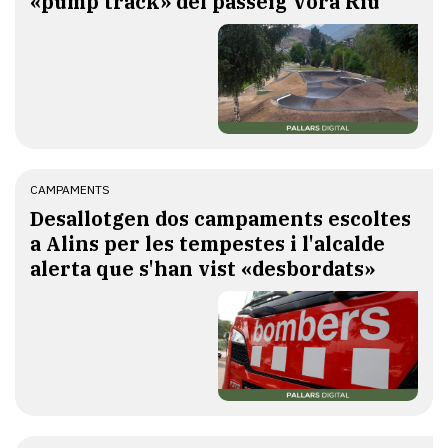
«pump track» del passeig Vora Riu
CAMPAMENTS
​Desallotgen dos campaments escoltes
a Alins per les tempestes i l'alcalde
alerta que s'han vist «desbordats»