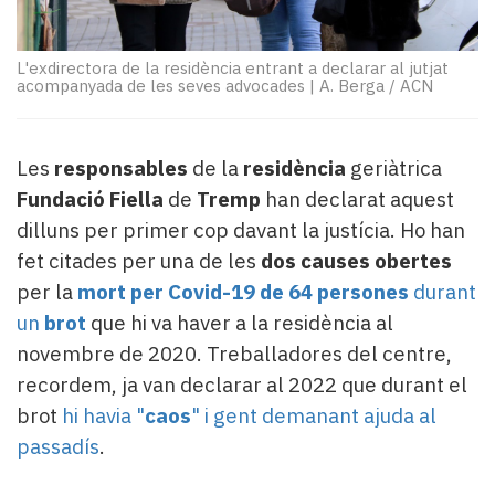
Subscriptors
La
newsletter
L'exdirectora de la residència entrant a declarar al jutjat
del
acompanyada de les seves advocades
|
A. Berga / ACN
Pallars
Contingut
patrocinat
Les
responsables
de la
residència
geriàtrica
Lo
Fundació Fiella
de
Tremp
han declarat aquest
més
dilluns per primer cop davant la justícia. Ho han
llegit...
fet citades per una de les
dos causes obertes
Editorial
per la
mort per Covid-19 de 64 persones
durant
un
brot
que hi va haver a la residència al
novembre de 2020. ​Treballadores del centre,
recordem, ja van declarar al 2022 que durant el
brot
hi havia "
caos
" i gent demanant ajuda al
passadís
.