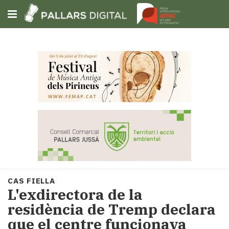
Subscriu-t'hi
Cerca
Portada
Opinió
Fem-
ho
fàcil
Successos
Societat
CAS FIELLA
Política
L'exdirectora de la
i
residència de Tremp declara
municipis
que el centre funcionava
Economia