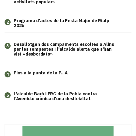
activitats populars
Programa d'actes de la Festa Major de Rialp
2
2026
​Desallotgen dos campaments escoltes a Alins
3
per les tempestes i l'alcalde alerta que s'han
vist «desbordats»
Fins a la punta de la P...A
4
L'alcalde Baró i ERC de la Pobla contra
5
l'Avenida: crònica d'una deslleialtat