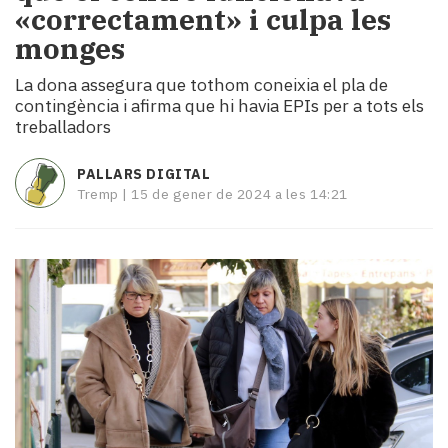
«correctament» i culpa les
i
turisme
monges
Cultura
La dona assegura que tothom coneixia el pla de
Esports
contingència i afirma que hi havia EPIs per a tots els
Mai
treballadors
tant!
TV
PALLARS DIGITAL
i
Tremp |
15 de gener de 2024 a les 14:21
mitjans
El
temps
Reportatges
Entrevistes
Enquestes
A
escena!
Dis
la
teva!