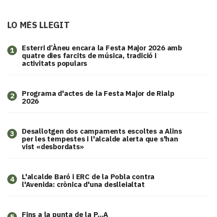
LO MÉS LLEGIT
Esterri d’Àneu encara la Festa Major 2026 amb
1
quatre dies farcits de música, tradició i
activitats populars
Programa d'actes de la Festa Major de Rialp
2
2026
​Desallotgen dos campaments escoltes a Alins
3
per les tempestes i l'alcalde alerta que s'han
vist «desbordats»
L'alcalde Baró i ERC de la Pobla contra
4
l'Avenida: crònica d'una deslleialtat
Fins a la punta de la P...A
5