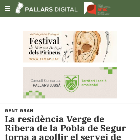
Subscriu-t'hi
Cerca
Portada
Opinió
Fem-
ho
fàcil
Successos
Societat
GENT GRAN
Política
La residència Verge de
i
Ribera de la Pobla de Segur
municipis
torna a acollir el servei de
Economia