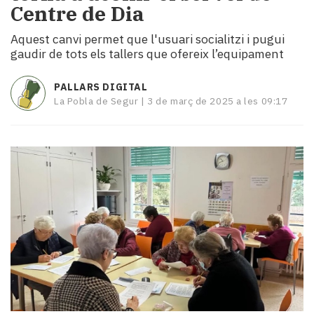
Centre de Dia
i
turisme
Aquest canvi permet que l'usuari socialitzi i pugui
Cultura
gaudir de tots els tallers que ofereix l’equipament
Esports
Mai
PALLARS DIGITAL
tant!
La Pobla de Segur |
3 de març de 2025 a les 09:17
TV
i
mitjans
El
temps
Reportatges
Entrevistes
Enquestes
A
escena!
Dis
la
teva!