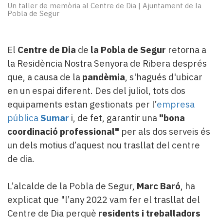
Subscriptors
Un taller de memòria al Centre de Dia
|
Ajuntament de la
La
Pobla de Segur
newsletter
del
Pallars
El
Centre de Dia
de
la Pobla de Segur
retorna a
Contingut
la Residència Nostra Senyora de Ribera després
patrocinat
que, a causa de la
pandèmia
, s'hagués d'ubicar
Lo
en un espai diferent. Des del juliol, tots dos
més
llegit...
equipaments estan gestionats per l’
empresa
Editorial
pública
Sumar
i, de fet, garantir una
"bona
coordinació professional"
per als dos serveis és
un dels motius d’aquest nou trasllat del centre
de dia.
L’alcalde de la Pobla de Segur,
Marc Baró
, ha
explicat que "l’any 2022 vam fer el trasllat del
Centre de Dia perquè
residents i treballadors