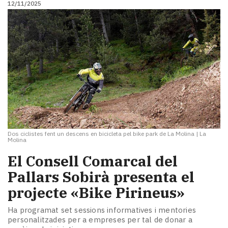
12/11/2025
Dos ciclistes fent un descens en bicicleta pel bike park de La Molina
|
La
Molina
​El Consell Comarcal del
Pallars Sobirà presenta el
projecte «Bike Pirineus»
Ha programat set sessions informatives i mentories
personalitzades per a empreses per tal de donar a