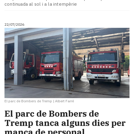
Subscriptors
continuada al sol i a la intempèrie
La
newsletter
del
22/07/2026
Pallars
Contingut
patrocinat
Lo
més
llegit...
Editorial
El parc de Bombers de Tremp
|
Albert Farré
El parc de Bombers de
Tremp tanca alguns dies per
manca de personal