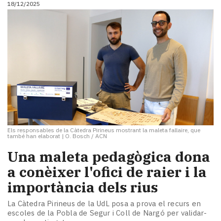
18/12/2025
Els responsables de la Càtedra Pirineus mostrant la maleta fallaire, que
també han elaborat
|
O. Bosch / ACN
​Una maleta pedagògica dona
a conèixer l'ofici de raier i la
importància dels rius
La Càtedra Pirineus de la UdL posa a prova el recurs en
escoles de la Pobla de Segur i Coll de Nargó per validar-