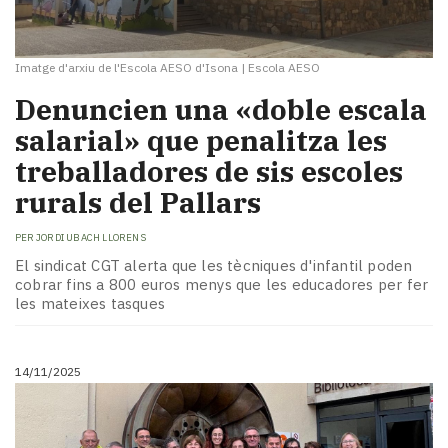
Imatge d'arxiu de l'Escola AESO d'Isona
|
Escola AESO
Denuncien una «doble escala
salarial» que penalitza les
treballadores de sis escoles
rurals del Pallars
PER
JORDI UBACH LLORENS
El sindicat CGT alerta que les tècniques d'infantil poden
cobrar fins a 800 euros menys que les educadores per fer
les mateixes tasques
14/11/2025