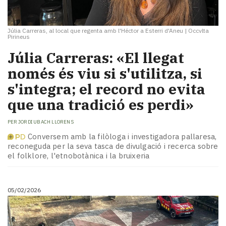
Júlia Carreras, al local que regenta amb l'Héctor a Esterri d'Aneu
|
Occvlta
Pirineus
Júlia Carreras: «El llegat
només és viu si s'utilitza, si
s'integra; el record no evita
que una tradició es perdi»
PER
JORDI UBACH LLORENS
Conversem amb la filòloga i investigadora pallaresa,
reconeguda per la seva tasca de divulgació i recerca sobre
el folklore, l'etnobotànica i la bruixeria
05/02/2026