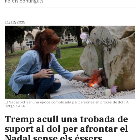
ne els continguts
11/12/2025
El Nadal pot ser una època complicada per persones en procés de dol
|
A.
Berga / ACN
Tremp acull una trobada de
suport al dol per afrontar el
Nadal sense els éssers