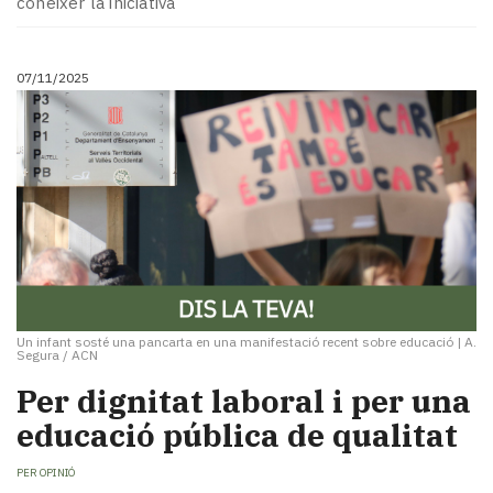
conèixer la iniciativa
07/11/2025
Un infant sosté una pancarta en una manifestació recent sobre educació
|
A.
Segura / ACN
Per dignitat laboral i per una
educació pública de qualitat
PER
OPINIÓ