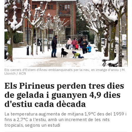
Els carrers d'Esterri d'Àneu emblanquinats per la neu, en imatge d'arxiu
|
M.
Lluvich / ACN
Els Pirineus perden tres dies
de gelada i guanyen 4,9 dies
d'estiu cada dècada
La temperatura augmenta de mitjana 1,9°C des del 1959 i
fins a 2,7°C a l'estiu, amb un increment de les nits
tropicals, segons un estudi