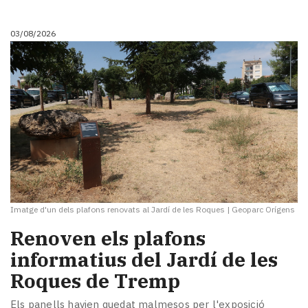
i
turisme
03/08/2026
Cultura
Esports
Mai
tant!
TV
i
mitjans
El
temps
Reportatges
Entrevistes
Imatge d'un dels plafons renovats al Jardí de les Roques
|
Geoparc Orígens
Enquestes
A
Renoven els plafons
escena!
informatius del Jardí de les
Dis
Roques de Tremp
la
teva!
Els panells havien quedat malmesos per l'exposició