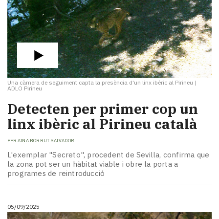
Una càmera de seguiment capta la presència d'un linx ibèric al Pirineu
|
ADLO Pirineu
Detecten per primer cop un
linx ibèric al Pirineu català
PER
AINA BORRUT SALVADOR
L'exemplar "Secreto", procedent de Sevilla, confirma que
la zona pot ser un hàbitat viable i obre la porta a
programes de reintroducció
05/09/2025