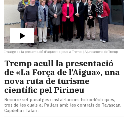
Imatge de la presentació d'aquest dijous a Tremp
|
Ajuntament de Tremp
Tremp acull la presentació
de «La Força de l’Aigua», una
nova ruta de turisme
científic pel Pirineu
Recorre set paisatges i instal·lacions hidroelèctriques,
tres de les quals al Pallars amb les centrals de Tavascan,
Capdella i Talarn