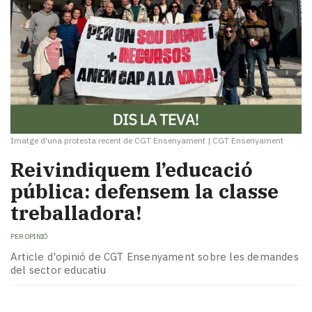
Imatge d'una protesta recent de CGT Ensenyament
|
CGT Ensenyament
Reivindiquem l’educació
pública: defensem la classe
treballadora!
PER
OPINIÓ
Article d'opinió de CGT Ensenyament sobre les demandes
del sector educatiu