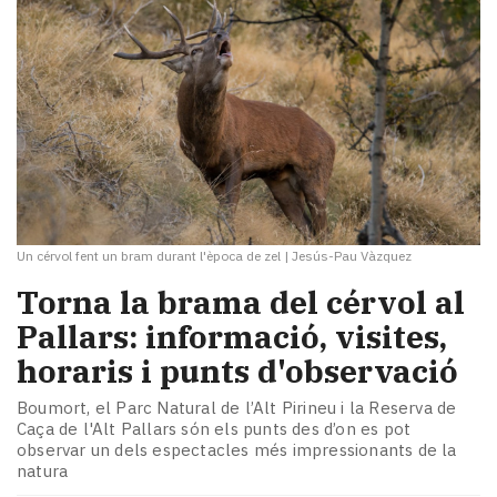
Un cérvol fent un bram durant l'època de zel
|
Jesús-Pau Vàzquez
Torna la brama del cérvol al
Pallars: informació, visites,
horaris i punts d'observació
Boumort, el Parc Natural de l’Alt Pirineu i la Reserva de
Caça de l'Alt Pallars són els punts des d’on es pot
observar un dels espectacles més impressionants de la
natura