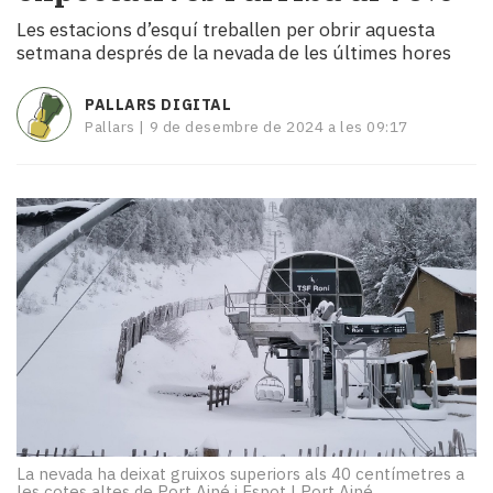
i
Les estacions d’esquí treballen per obrir aquesta
turisme
setmana després de la nevada de les últimes hores
Cultura
Esports
PALLARS DIGITAL
Mai
Pallars |
9 de desembre de 2024 a les 09:17
tant!
TV
i
mitjans
El
temps
Reportatges
Entrevistes
Enquestes
A
escena!
Dis
la
teva!
La nevada ha deixat gruixos superiors als 40 centímetres a
les cotes altes de Port Ainé i Espot
|
Port Ainé