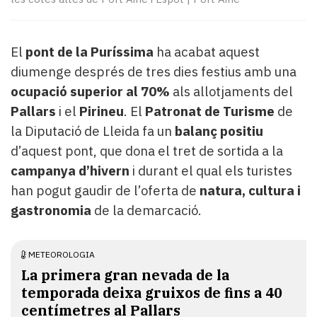
Subscriptors
La
newsletter
El
pont de la Puríssima
ha acabat aquest
del
Pallars
diumenge després de tres dies festius amb una
Contingut
ocupació superior al 70%
als allotjaments del
patrocinat
Pallars
i el
Pirineu
. El
Patronat de Turisme
de
Lo
la Diputació de Lleida fa un
balanç positiu
més
d’aquest pont, que dona el tret de sortida a la
llegit...
Editorial
campanya d’hivern
i durant el qual els turistes
han pogut gaudir de l’oferta de
natura, cultura i
gastronomia
de la demarcació.
METEOROLOGIA
La primera gran nevada de la
temporada deixa gruixos de fins a 40
centímetres al Pallars