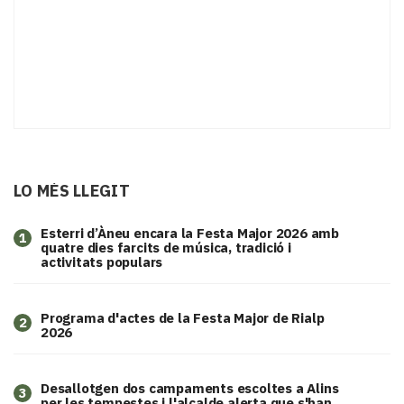
LO MÉS LLEGIT
Esterri d’Àneu encara la Festa Major 2026 amb
1
quatre dies farcits de música, tradició i
activitats populars
Programa d'actes de la Festa Major de Rialp
2
2026
​Desallotgen dos campaments escoltes a Alins
3
per les tempestes i l'alcalde alerta que s'han