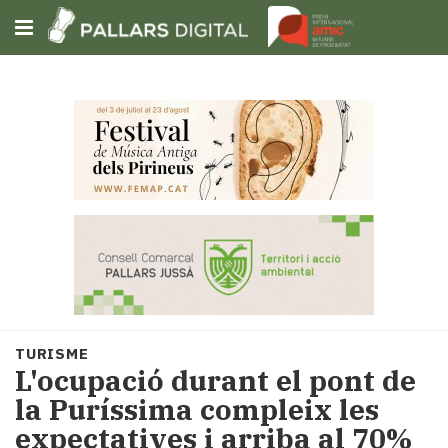
Subscriu-t'hi
Cerca
Portada
Opinió
Fem-
ho
fàcil
Successos
Societat
TURISME
Política
L'ocupació durant el pont de
i
la Puríssima compleix les
municipis
expectatives i arriba al 70%
Economia