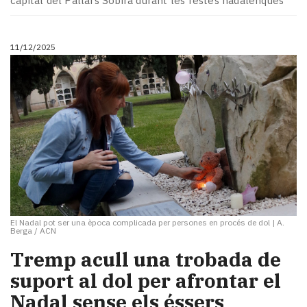
capital del Pallars Sobirà durant les festes nadalenques
11/12/2025
El Nadal pot ser una època complicada per persones en procés de dol
|
A.
Berga / ACN
Tremp acull una trobada de
suport al dol per afrontar el
Nadal sense els éssers