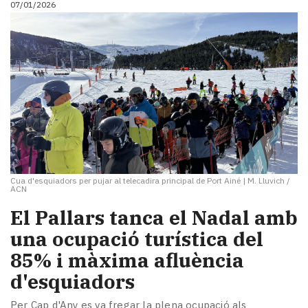
07/01/2026
i
turisme
Cultura
Esports
Mai
tant!
TV
i
mitjans
El
temps
Cua d'esquiadors per pujar al telecadira principal de Port Ainé
|
M. Lluvich /
Reportatges
ACN
Entrevistes
​El Pallars tanca el Nadal amb
Enquestes
A
una ocupació turística del
escena!
85% i màxima afluència
Dis
d'esquiadors
la
teva!
Per Cap d'Any es va fregar la plena ocupació als