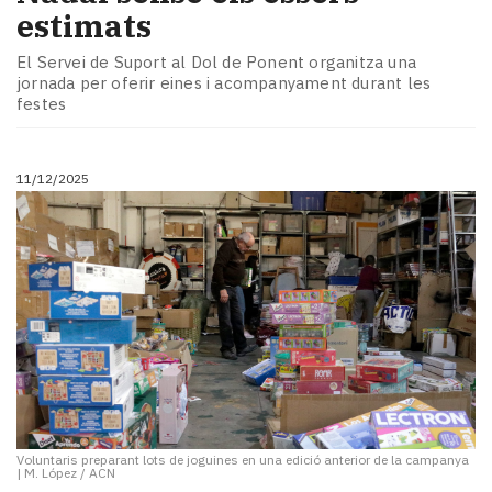
estimats
El Servei de Suport al Dol de Ponent organitza una
jornada per oferir eines i acompanyament durant les
festes
11/12/2025
Voluntaris preparant lots de joguines en una edició anterior de la campanya
|
M. López / ACN