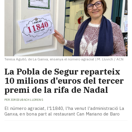
Teresa Agulló, de La Ganxa, ensenya el número agraciat
|
M. Lluvich / ACN
La Pobla de Segur reparteix
10 milions d'euros del tercer
premi de la rifa de Nadal
PER
JORDI UBACH LLORENS
El número agraciat, l'11840, l'ha venut l'administració La
Ganxa, en bona part al restaurant Can Mariano de Baro