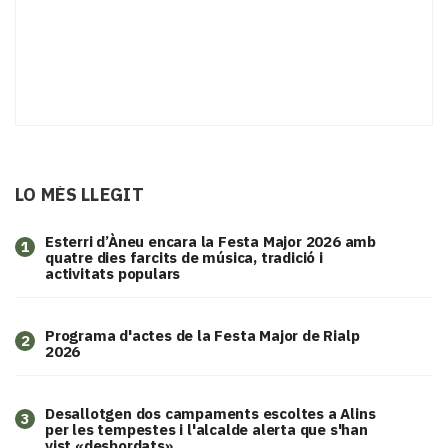
LO MÉS LLEGIT
Esterri d’Àneu encara la Festa Major 2026 amb
1
quatre dies farcits de música, tradició i
activitats populars
Programa d'actes de la Festa Major de Rialp
2
2026
​Desallotgen dos campaments escoltes a Alins
3
per les tempestes i l'alcalde alerta que s'han
vist «desbordats»