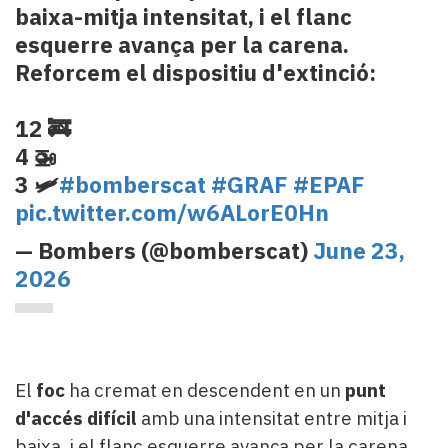
baixa-mitja intensitat, i el flanc
esquerre avança per la carena.
Reforcem el dispositiu d'extinció:
12 🚒
4 🚁
3 🛩️
#bomberscat
#GRAF
#EPAF
pic.twitter.com/w6ALorE0Hn
— Bombers (@bomberscat)
June 23,
2026
El
foc
ha cremat en descendent en un
punt
d'accés difícil
amb una intensitat entre mitja i
baixa, i el flanc esquerre avança per la carena.