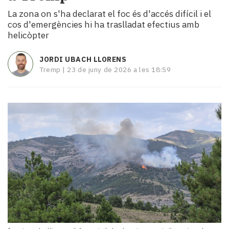
i
La zona on s'ha declarat el foc és d'accés difícil i el
turisme
cos d'emergències hi ha traslladat efectius amb
Cultura
helicòpter
Esports
Mai
JORDI UBACH LLORENS
tant!
Tremp |
23 de juny de 2026 a les 18:59
TV
i
mitjans
El
temps
Reportatges
Entrevistes
Enquestes
A
escena!
Dis
la
teva!