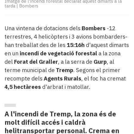
Imatge de l'incendi forestal declarat aquest dimarts a la
Subscriptors
tarda
|
Bombers
La
newsletter
del
Una vintena de dotacions dels
Bombers
-12
Pallars
Contingut
terrestres, 4 helicòpters i 3 avions bombarders-
patrocinat
han treballat des de les
15:16h
d'aquest dimarts
Lo
en un
incendi de vegetació forestal
a la zona
més
del
Forat del Graller
, a la serra de
Gurp
, al
llegit...
terme municipal de
Tremp
. Segons el primer
Editorial
recompte dels
Agents Rurals
, el foc ha cremat
4,5 hectàrees
d'arbrat i matollar.
A l'incendi de Tremp, la zona és de
molt difícil accés i caldrà
helitransportar personal. Crema en