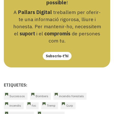
possible
!
A
Pallars Digital
treballem per oferir-
te una informació rigorosa, lliure i
honesta. Per mantenir-ho, necessitem
el
suport
i el
compromís
de persones
com tu.
Subscriu-t'hi
ETIQUETES:
Successos
Bombers
incendis forestals
incendis
foc
Tremp
Gurp