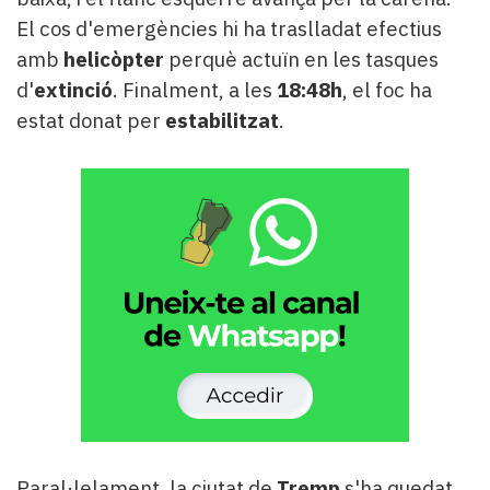
El cos d'emergències hi ha traslladat efectius
amb
helicòpter
perquè actuïn en les tasques
d'
extinció
. Finalment, a les
18:48h
, el foc ha
estat donat per
estabilitzat
.
Paral·lelament, la ciutat de
Tremp
s'ha quedat