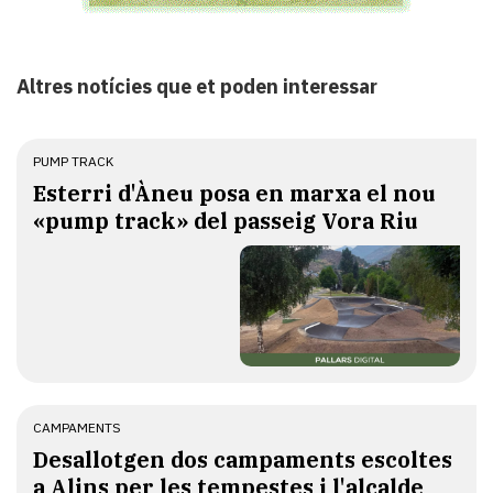
Altres notícies que et poden interessar
PUMP TRACK
Esterri d'Àneu posa en marxa el nou
«pump track» del passeig Vora Riu
CAMPAMENTS
​Desallotgen dos campaments escoltes
a Alins per les tempestes i l'alcalde