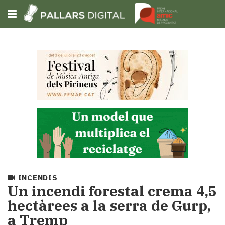
Subscriu-t'hi
Cerca
Portada
Opinió
Fem-
ho
fàcil
Successos
Societat
INCENDIS
Política
Un incendi forestal crema 4,5
i
hectàrees a la serra de Gurp,
municipis
a Tremp
Economia