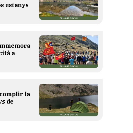
os estanys
 commemora
cità a
complir la
ys de