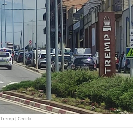
e Tremp
|
Cedida