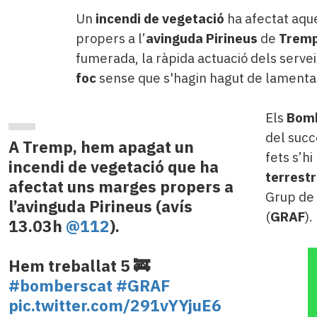
Un
incendi de vegetació
ha afectat aqu
propers a l’
avinguda Pirineus
de
Trem
fumerada, la ràpida actuació dels serve
foc
sense que s'hagin hagut de lamenta
Els
Bomb
del succ
A Tremp, hem apagat un
fets s’h
incendi de vegetació que ha
terrest
afectat uns marges propers a
Grup de
l’avinguda Pirineus (avís
(
GRAF
).
13.03h
@112
).
Hem treballat 5 🚒
#bomberscat
#GRAF
pic.twitter.com/291vYYjuE6