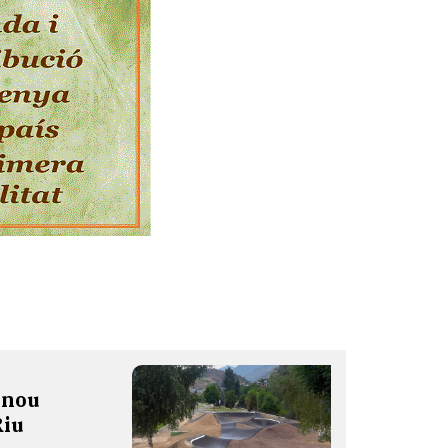
 nou
Riu