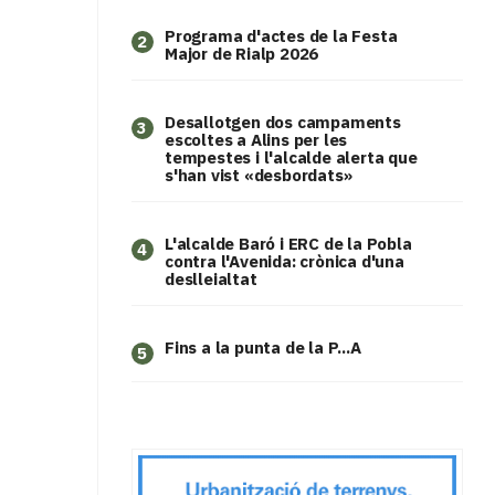
Programa d'actes de la Festa
2
Major de Rialp 2026
​Desallotgen dos campaments
3
escoltes a Alins per les
tempestes i l'alcalde alerta que
s'han vist «desbordats»
L'alcalde Baró i ERC de la Pobla
4
contra l'Avenida: crònica d'una
deslleialtat
Fins a la punta de la P...A
5