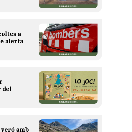
oltes a
de alerta
r
 del
l veró amb