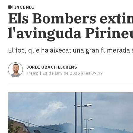
i
INCENDI
turisme
​Els Bombers exti
Cultura
Esports
l'avinguda Pirin
Mai
tant!
TV
El foc, que ha aixecat una gran fumerada 
i
mitjans
El
JORDI UBACH LLORENS
temps
Tremp |
11 de juny de 2026 a les 07:49
Reportatges
Entrevistes
Enquestes
A
escena!
Dis
la
teva!