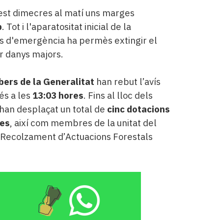
est dimecres al matí uns marges
p
. Tot i l'aparatositat inicial de la
is d'emergència ha permès extingir el
r danys majors.
ers de la Generalitat
han rebut l’avís
és a les
13:03 hores
. Fins al lloc dels
i han desplaçat un total de
cinc dotacions
res
, així com membres de la unitat del
 Recolzament d’Actuacions Forestals