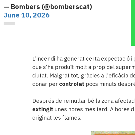
— Bombers (@bomberscat)
June 10, 2026
L'incendi ha generat certa expectació i 
que s'ha produït molt a prop del super
ciutat. Malgrat tot, gràcies a l'eficàcia 
donar per
controlat
pocs minuts després
Després de remullar bé la zona afectada
extingit
unes hores més tard. A hores d
originat les flames.