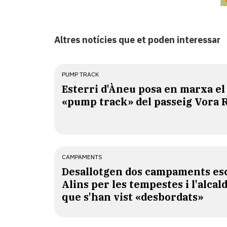
Altres notícies que et poden interessar
PUMP TRACK
Esterri d'Àneu posa en marxa el
«pump track» del passeig Vora 
CAMPAMENTS
​Desallotgen dos campaments esc
Alins per les tempestes i l'alcal
que s'han vist «desbordats»