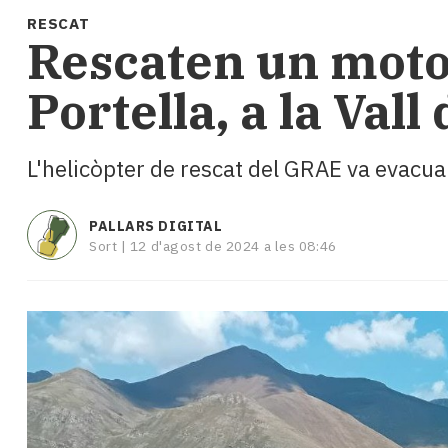
i
RESCAT
turisme
Rescaten un motor
Cultura
Esports
Portella, a la Vall
Mai
tant!
TV
L'helicòpter de rescat del GRAE va evacuar 
i
mitjans
El
PALLARS DIGITAL
temps
Sort |
12 d'agost de 2024 a les 08:46
Reportatges
Entrevistes
Enquestes
A
escena!
Dis
la
teva!