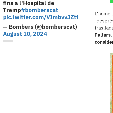
fins a l'Hospital de
Tremp
#bomberscat
L'home 
pic.twitter.com/VImbvvJZtt
i despré
— Bombers (@bomberscat)
trasllada
August 10, 2024
Pallars
,
conside