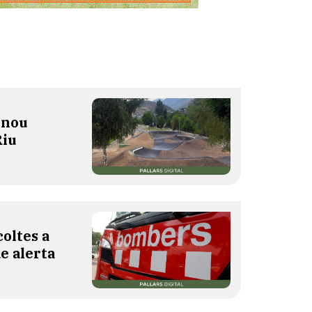
 nou
Riu
oltes a
de alerta