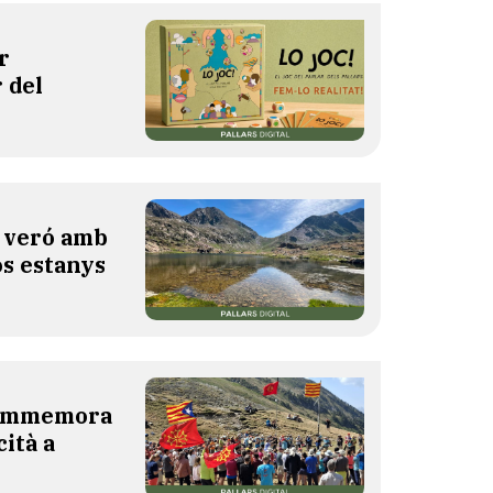
r
 del
l veró amb
os estanys
 commemora
cità a