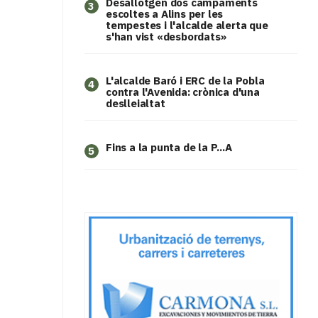
​Desallotgen dos campaments
3
escoltes a Alins per les
tempestes i l'alcalde alerta que
s'han vist «desbordats»
L'alcalde Baró i ERC de la Pobla
4
contra l'Avenida: crònica d'una
deslleialtat
Fins a la punta de la P...A
5