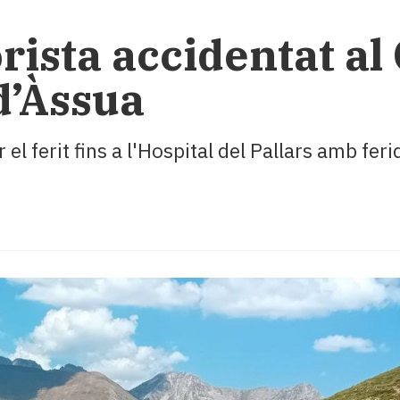
ista accidentat al C
 d’Àssua
el ferit fins a l'Hospital del Pallars amb fer