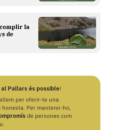
complir la
ys de
 al Pallars és possible
!
llem per oferir-te una
 i honesta. Per mantenir-ho,
ompromís
de persones com
u.