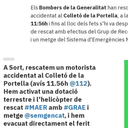
Els
Bombers de la Generalitat
han resc
accidentat al
Colletó de la Portella
, a l
11:56h
i fins al lloc dels fets s'hi va des
de rescat amb efectius del Grup de Rec
i un metge del Sistema d'Emergències 
A Sort, rescatem un motorista
accidentat al Colletó de la
Portella (avís 11.56h
@112
).
Hem activat una dotació
terrestre i l'helicòpter de
rescat
#MAER
amb
#GRAE
i
metge
@semgencat
, i hem
evacuat directament el ferit