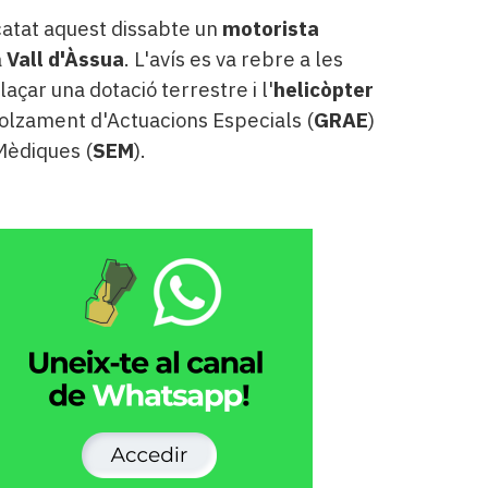
atat aquest dissabte un
motorista
a
Vall d'Àssua
. L'avís es va rebre a les
plaçar una dotació terrestre i l'
helicòpter
olzament d'Actuacions Especials (
GRAE
)
Mèdiques (
SEM
).