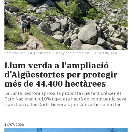
Parc Nacional d'Aigüestortes i Estany de Sant Maurici
|
O. Bosch/ ACN
Llum verda a l'ampliació
d'Aigüestortes per protegir
més de 44.400 hectàrees
La Junta Rectora aprova la proposta que farà créixer el
Parc Nacional un 10% i que ara haurà de continuar la seva
tramitació a les Corts Generals per convertir-se en llei
14/07/2026