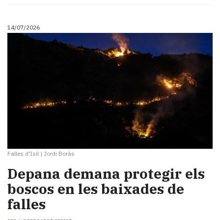
14/07/2026
Falles d'Isil
|
Jordi Boràs
Depana demana protegir els
boscos en les baixades de
falles