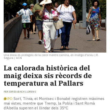
Una dona es protegeix de la calor mentre camina, en imatge d'arxiu
|
R.
Segura / ACN
La calorada històrica del
maig deixa sis rècords de
temperatura al Pallars
PER
JORDI UBACH LLORENS
Sort, Tírvia, el Montsec i Bonabé registren màximes
mai vistes, mentre que Tremp, la Pobla i Sant Romà
d'Abella superen el llindar dels 35ºC