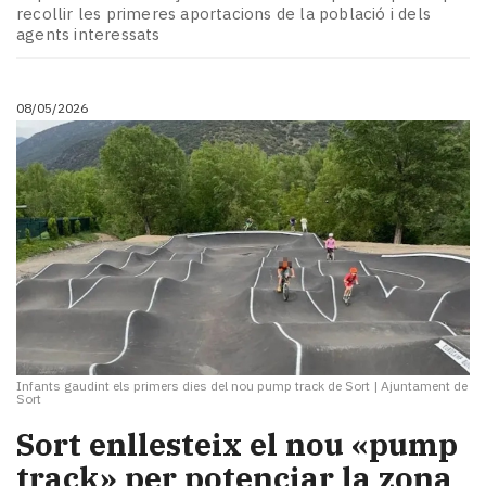
recollir les primeres aportacions de la població i dels
agents interessats
08/05/2026
Infants gaudint els primers dies del nou pump track de Sort
|
Ajuntament de
Sort
Sort enllesteix el nou «pump
track» per potenciar la zona