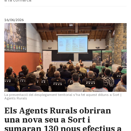
16/06/2026
La presentació del desplegament territorial s'ha fet aquest dilluns a Sort
|
Agents Rurals
​Els Agents Rurals obriran
una nova seu a Sort i
sumaran 130 nous efectius a