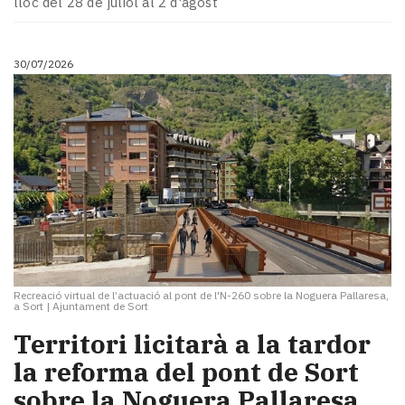
lloc del 28 de juliol al 2 d'agost
Subscriptors
La
newsletter
30/07/2026
del
Pallars
Contingut
patrocinat
Lo
més
llegit...
Editorial
Recreació virtual de l’actuació al pont de l'N-260 sobre la Noguera Pallaresa,
a Sort
|
Ajuntament de Sort
Territori licitarà a la tardor
la reforma del pont de Sort
sobre la Noguera Pallaresa