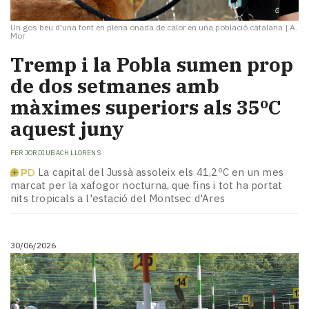
Un gos beu d'una font en plena onada de calor en una població catalana
|
A.
Mor
Tremp i la Pobla sumen prop
de dos setmanes amb
màximes superiors als 35ºC
aquest juny
PER
JORDI UBACH LLORENS
La capital del Jussà assoleix els 41,2ºC en un mes
marcat per la xafogor nocturna, que fins i tot ha portat
nits tropicals a l'estació del Montsec d'Ares
30/06/2026