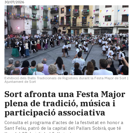
30/07/2026
i
turisme
Cultura
Esports
Mai
tant!
TV
i
mitjans
El
temps
Exhibició dels Balls Tradicionals de Rigodons durant la Festa Major de Sort
|
Reportatges
Ajuntament de Sort
Entrevistes
Sort afronta una Festa Major
Enquestes
A
plena de tradició, música i
escena!
participació associativa
Dis
la
Consulta el programa d'actes de la festivitat en honor a
teva!
Sant Feliu, patró de la capital del Pallars Sobirà, que té