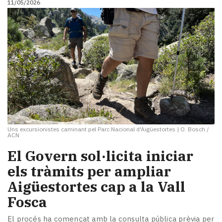
11/05/2026
Uns excursionistes caminant pel Parc Nacional d'Aigüestortes
|
O. Bosch /
ACN
El Govern sol·licita iniciar
els tràmits per ampliar
Aigüestortes cap a la Vall
Fosca
El procés ha començat amb la consulta pública prèvia per