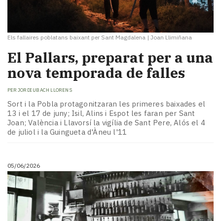
Els fallaires poblatans baixant per Sant Magdalena
|
Joan Llimiñana
El Pallars, preparat per a una
nova temporada de falles
PER
JORDI UBACH LLORENS
Sort i la Pobla protagonitzaran les primeres baixades el
13 i el 17 de juny; Isil, Alins i Espot les faran per Sant
Joan; València i Llavorsí la vigília de Sant Pere, Alós el 4
de juliol i la Guingueta d'Àneu l'11
05/06/2026