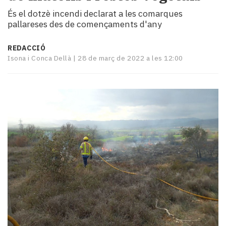
i
És el dotzè incendi declarat a les comarques
turisme
pallareses des de començaments d'any
Cultura
Esports
REDACCIÓ
Mai
Isona i Conca Dellà |
28 de març de 2022 a les 12:00
tant!
TV
i
mitjans
El
temps
Reportatges
Entrevistes
Enquestes
A
escena!
Dis
la
teva!