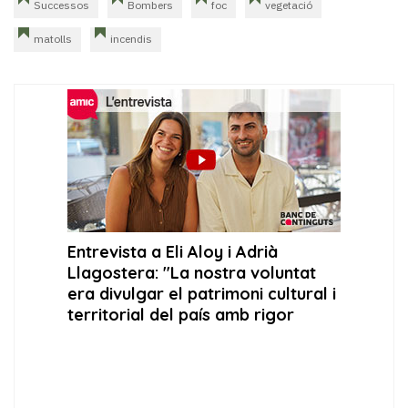
Successos
Bombers
foc
vegetació
matolls
incendis