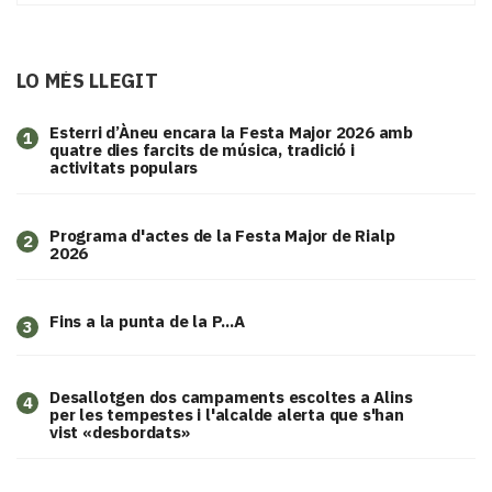
LO MÉS LLEGIT
Esterri d’Àneu encara la Festa Major 2026 amb
1
quatre dies farcits de música, tradició i
activitats populars
Programa d'actes de la Festa Major de Rialp
2
2026
Fins a la punta de la P...A
3
​Desallotgen dos campaments escoltes a Alins
4
per les tempestes i l'alcalde alerta que s'han
vist «desbordats»