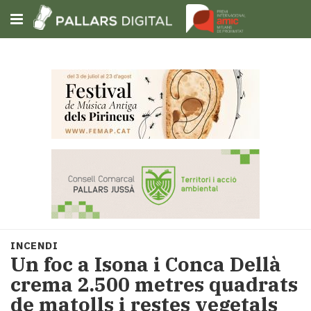
Subscriu-t'hi
Cerca
Portada
Opinió
Fem-
ho
fàcil
Successos
Societat
INCENDI
Política
Un foc a Isona i Conca Dellà
i
crema 2.500 metres quadrats
municipis
de matolls i restes vegetals
Economia