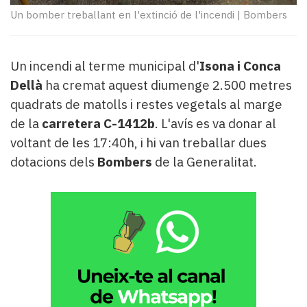
Subscriptors
Un bomber treballant en l'extinció de l'incendi
|
Bombers
La
newsletter
del
Un incendi al terme municipal d'
Isona i Conca
Pallars
Contingut
Dellà
ha cremat aquest diumenge 2.500 metres
patrocinat
quadrats de matolls i restes vegetals al marge
Lo
de la
carretera C-1412b
. L'avís es va donar al
més
voltant de les 17:40h, i hi van treballar dues
llegit...
Editorial
dotacions dels
Bombers
de la Generalitat.