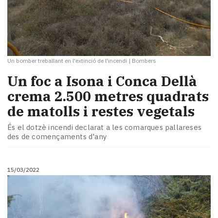
Un bomber treballant en l'extinció de l'incendi
|
Bombers
Un foc a Isona i Conca Dellà
crema 2.500 metres quadrats
de matolls i restes vegetals
És el dotzè incendi declarat a les comarques pallareses
des de començaments d'any
15/03/2022