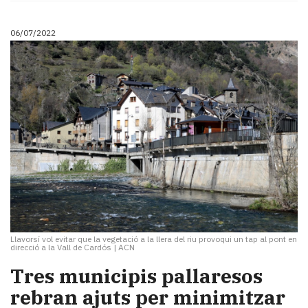
06/07/2022
Llavorsí vol evitar que la vegetació a la llera del riu provoqui un tap al pont en
direcció a la Vall de Cardós
|
ACN
Tres municipis pallaresos
rebran ajuts per minimitzar