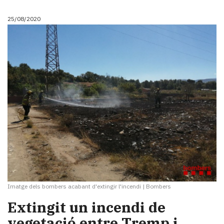
25/08/2020
Imatge dels bombers acabant d'extingir l'incendi
|
Bombers
Extingit un incendi de
vegetació entre Tremp i