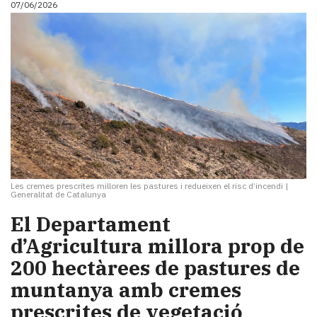
07/06/2026
i
turisme
Cultura
Esports
Mai
tant!
TV
i
mitjans
El
temps
Les cremes prescrites milloren les pastures i redueixen el risc d’incendi
|
Reportatges
Generalitat de Catalunya
Entrevistes
El Departament
Enquestes
A
d’Agricultura millora prop de
escena!
200 hectàrees de pastures de
Dis
muntanya amb cremes
la
teva!
prescrites de vegetació