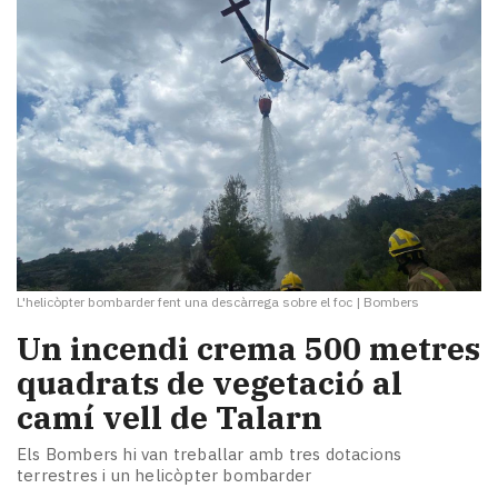
L'helicòpter bombarder fent una descàrrega sobre el foc
|
Bombers
Un incendi crema 500 metres
quadrats de vegetació al
camí vell de Talarn
Els Bombers hi van treballar amb tres dotacions
terrestres i un helicòpter bombarder