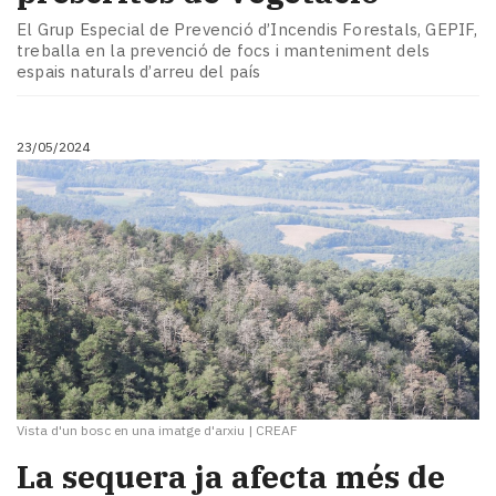
Subscriptors
El Grup Especial de Prevenció d’Incendis Forestals, GEPIF,
La
treballa en la prevenció de focs i manteniment dels
newsletter
espais naturals d’arreu del país
del
Pallars
Contingut
23/05/2024
patrocinat
Lo
més
llegit...
Editorial
Vista d'un bosc en una imatge d'arxiu
|
CREAF
La sequera ja afecta més de