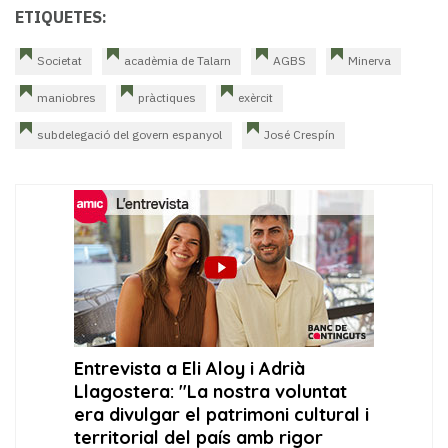
ETIQUETES:
Societat
acadèmia de Talarn
AGBS
Minerva
maniobres
pràctiques
exèrcit
subdelegació del govern espanyol
José Crespín