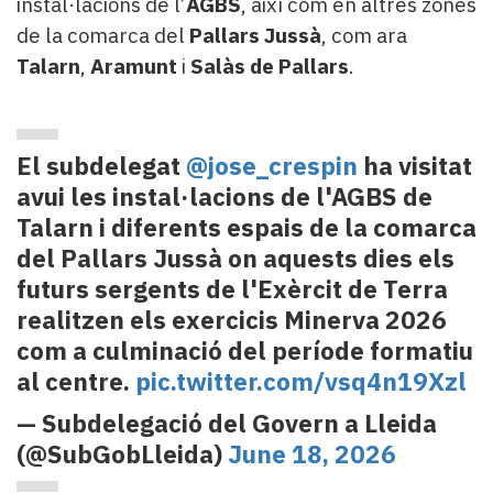
instal·lacions de l’
AGBS
, així com en altres zones
de la comarca del
Pallars Jussà
, com ara
Talarn
,
Aramunt
i
Salàs de Pallars
.
El subdelegat
@jose_crespin
ha visitat
avui les instal·lacions de l'AGBS de
Talarn i diferents espais de la comarca
del Pallars Jussà on aquests dies els
futurs sergents de l'Exèrcit de Terra
realitzen els exercicis Minerva 2026
com a culminació del període formatiu
al centre.
pic.twitter.com/vsq4n19Xzl
— Subdelegació del Govern a Lleida
(@SubGobLleida)
June 18, 2026