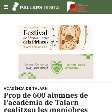
Subscriu-t'hi
Cerca
Portada
Opinió
Fem-
ho
fàcil
Successos
Societat
ACADÈMIA DE TALARN
Política
Prop de 600 alumnes de
i
l'acadèmia de Talarn
municipis
realitzen les maniobres
Economia