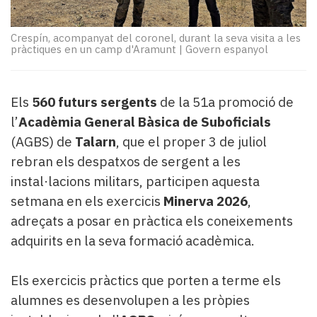
Subscriptors
La
newsletter
Crespín, acompanyat del coronel, durant la seva visita a les
pràctiques en un camp d'Aramunt
|
Govern espanyol
del
Pallars
Contingut
Els
560 futurs sergents
de la 51a promoció de
patrocinat
Lo
l’
Acadèmia General Bàsica de Suboficials
més
(AGBS) de
Talarn
, que el proper 3 de juliol
llegit...
rebran els despatxos de sergent a les
Editorial
instal·lacions militars, participen aquesta
setmana en els exercicis
Minerva 2026
,
adreçats a posar en pràctica els coneixements
adquirits en la seva formació acadèmica.
Els exercicis pràctics que porten a terme els
alumnes es desenvolupen a les pròpies