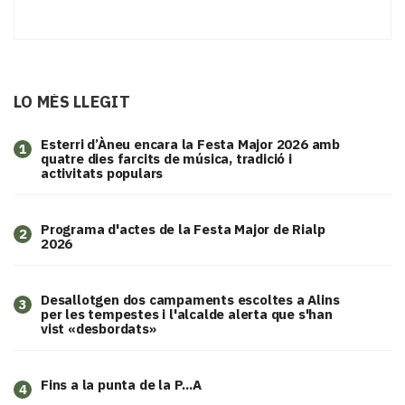
LO MÉS LLEGIT
Esterri d’Àneu encara la Festa Major 2026 amb
1
quatre dies farcits de música, tradició i
activitats populars
Programa d'actes de la Festa Major de Rialp
2
2026
​Desallotgen dos campaments escoltes a Alins
3
per les tempestes i l'alcalde alerta que s'han
vist «desbordats»
Fins a la punta de la P...A
4