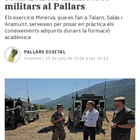
militars al Pallars
i
turisme
Els exercicis Minerva, que es fan a Talarn, Salàs i
Cultura
Aramunt, serveixen per posar en pràctica els
Esports
coneixements adquirits durant la formació
Mai
acadèmica
tant!
TV
PALLARS DIGITAL
i
Aramunt |
19 de juny de 2026 a les 10:13
mitjans
El
temps
Reportatges
Entrevistes
Enquestes
A
escena!
Dis
la
teva!