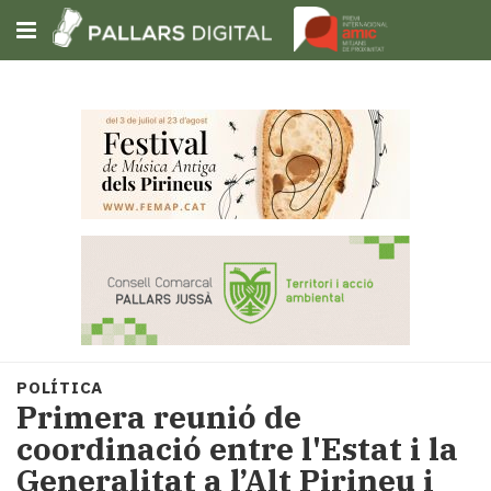
Subscriu-t'hi
Cerca
Portada
Opinió
Fem-
ho
fàcil
Successos
Societat
POLÍTICA
Política
Primera reunió de
i
coordinació entre l'Estat i la
municipis
Generalitat a l’Alt Pirineu i
Economia