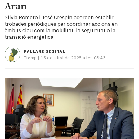
Aran
i
turisme
Sílvia Romero i José Crespín acorden establir
Cultura
trobades periòdiques per coordinar accions en
Esports
àmbits clau com la mobilitat, la seguretat o la
Mai
transició energètica
tant!
TV
PALLARS DIGITAL
i
Tremp |
15 de juliol de 2025 a les 08:43
mitjans
El
temps
Reportatges
Entrevistes
Enquestes
A
escena!
Dis
la
teva!