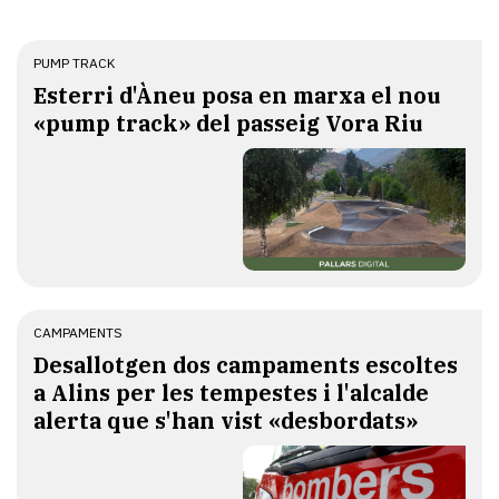
PUMP TRACK
Esterri d'Àneu posa en marxa el nou
«pump track» del passeig Vora Riu
CAMPAMENTS
​Desallotgen dos campaments escoltes
a Alins per les tempestes i l'alcalde
alerta que s'han vist «desbordats»