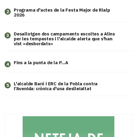
Programa d'actes de la Festa Major de Rialp
2
2026
​Desallotgen dos campaments escoltes a Alins
3
per les tempestes i l'alcalde alerta que s'han
vist «desbordats»
Fins a la punta de la P...A
4
L'alcalde Baró i ERC de la Pobla contra
5
l'Avenida: crònica d'una deslleialtat