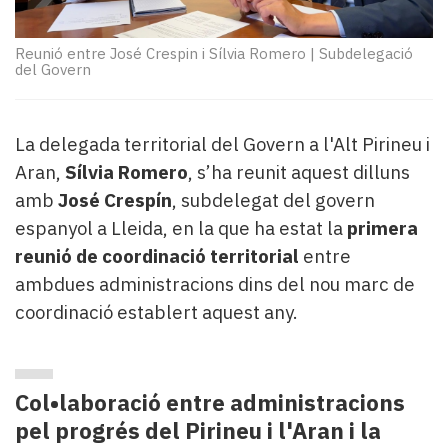
Subscriptors
La
newsletter
Reunió entre José Crespin i Sílvia Romero
|
Subdelegació
del Govern
del
Pallars
Contingut
La delegada territorial del Govern a l'Alt Pirineu i
patrocinat
Lo
Aran,
Sílvia Romero
, s’ha reunit aquest dilluns
més
amb
José Crespín
, subdelegat del govern
llegit...
espanyol a Lleida, en la que ha estat la
primera
Editorial
reunió de coordinació territorial
entre
ambdues administracions dins del nou marc de
coordinació establert aquest any.
Col•laboració entre administracions
pel progrés del Pirineu i l'Aran i la