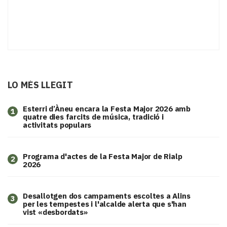
LO MÉS LLEGIT
Esterri d’Àneu encara la Festa Major 2026 amb
1
quatre dies farcits de música, tradició i
activitats populars
Programa d'actes de la Festa Major de Rialp
2
2026
​Desallotgen dos campaments escoltes a Alins
3
per les tempestes i l'alcalde alerta que s'han
vist «desbordats»