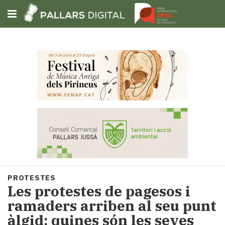
Subscriu-t'hi
Cerca
Portada
Opinió
Fem-
ho
fàcil
Successos
Societat
PROTESTES
Política
Les protestes de pagesos i
i
ramaders arriben al seu punt
municipis
àlgid: quines són les seves
Economia