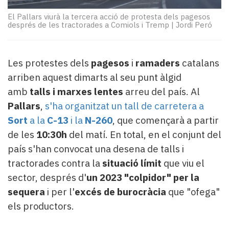
Subscriptors
La
El Pallars viurà la tercera acció de protesta dels pagesos
després de les tractorades a Comiols i Tremp
|
Jordi Peró
newsletter
del
Pallars
Contingut
Les protestes dels
pagesos
i
ramaders
catalans
patrocinat
arriben aquest dimarts al seu punt àlgid
Lo
amb
talls i marxes lentes
arreu del país. Al
més
Pallars
,
s'ha organitzat un tall de carretera a
llegit...
Sort
a la
C-13
i la
N-260
, que començarà a partir
Editorial
de les
10:30h
del matí. En total, en el conjunt del
país s'han convocat una desena de talls i
tractorades contra la
situació límit
que viu el
sector, després d'
un 2023 "colpidor" per la
sequera
i per l'
excés de burocràcia
que "ofega"
els productors.