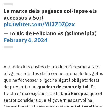
La marxa dels pagesos col·lapse els
accessos a Sort
pic.twitter.com/YilJZDZQzx
— Lo Xic de Feliciano ⭑X (@lionelpla)
February 6, 2024
A banda dels costos de producció desmesurats i
els greus efectes de la sequera, una de les gotes
que ha fet vessar el got ha sigut l'obligatorietat
de presentar un
quadern de camp digital
. Es
tracta d'una exigència de la
Unió Europea
que el
sector considera que el govern espanyol ha
"centrifugat" el cost d'aquesta
digitalització
als