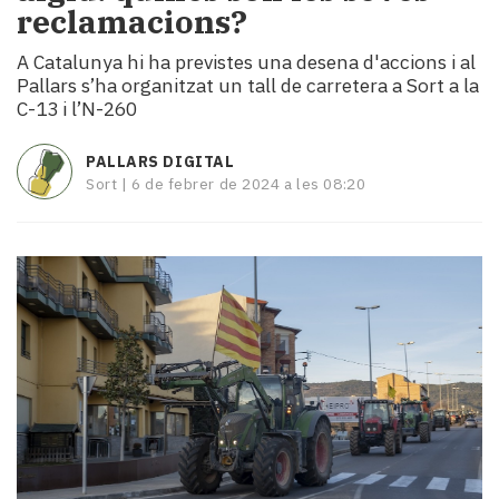
reclamacions?
i
turisme
A Catalunya hi ha previstes una desena d'accions i al
Cultura
Pallars s’ha organitzat un tall de carretera a Sort a la
Esports
C-13 i l’N-260
Mai
tant!
PALLARS DIGITAL
TV
Sort |
6 de febrer de 2024 a les 08:20
i
mitjans
El
temps
Reportatges
Entrevistes
Enquestes
A
escena!
Dis
la
teva!