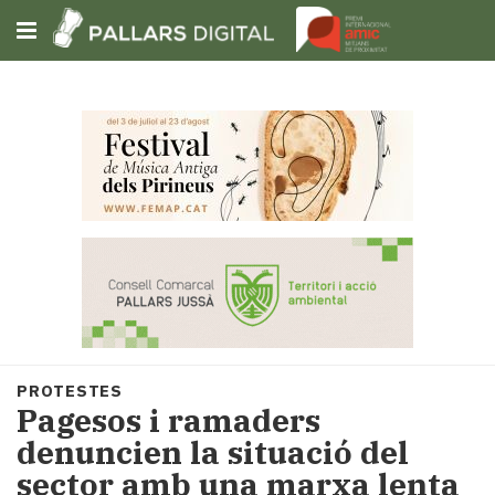
Subscriu-t'hi
Cerca
Portada
Opinió
Fem-
ho
fàcil
Successos
Societat
PROTESTES
Política
Pagesos i ramaders
i
denuncien la situació del
municipis
sector amb una marxa lenta
Economia