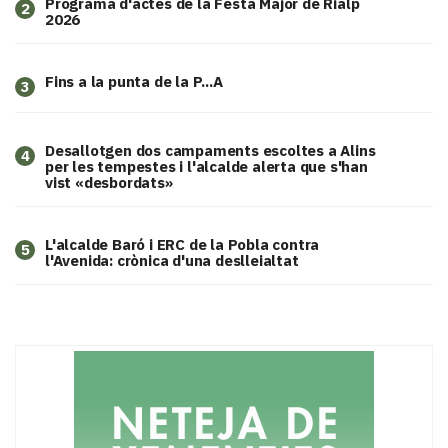
Programa d'actes de la Festa Major de Rialp
2
2026
Fins a la punta de la P...A
3
​Desallotgen dos campaments escoltes a Alins
4
per les tempestes i l'alcalde alerta que s'han
vist «desbordats»
L'alcalde Baró i ERC de la Pobla contra
5
l'Avenida: crònica d'una deslleialtat