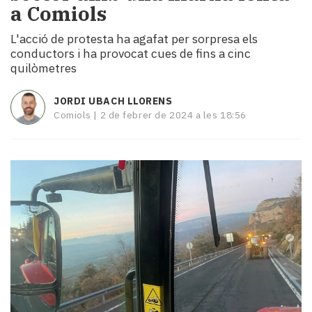
a Comiols
i
turisme
L'acció de protesta ha agafat per sorpresa els
Cultura
conductors i ha provocat cues de fins a cinc
Esports
quilòmetres
Mai
tant!
JORDI UBACH LLORENS
TV
Comiols |
2 de febrer de 2024 a les 18:56
i
mitjans
El
temps
Reportatges
Entrevistes
Enquestes
A
escena!
Dis
la
teva!