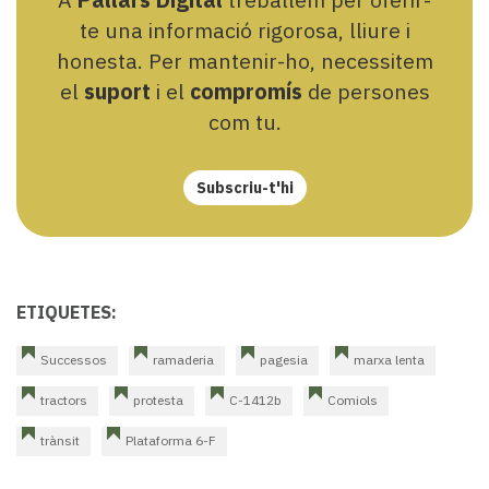
te una informació rigorosa, lliure i
honesta. Per mantenir-ho, necessitem
el
suport
i el
compromís
de persones
com tu.
Subscriu-t'hi
ETIQUETES:
Successos
ramaderia
pagesia
marxa lenta
tractors
protesta
C-1412b
Comiols
trànsit
Plataforma 6-F