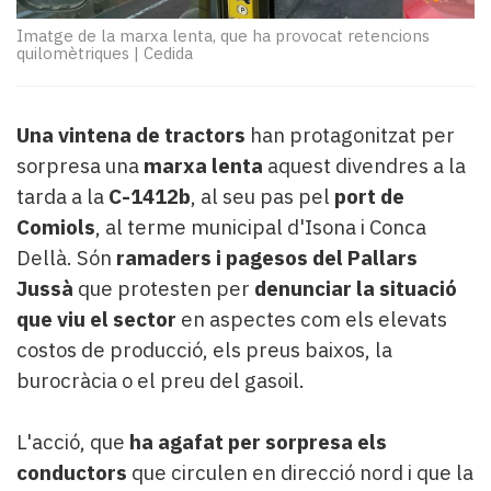
Subscriptors
La
Imatge de la marxa lenta, que ha provocat retencions
quilomètriques
|
Cedida
newsletter
del
Pallars
Contingut
Una vintena de tractors
han protagonitzat per
patrocinat
sorpresa una
marxa lenta
aquest divendres a la
Lo
tarda a la
C-1412b
, al seu pas pel
port de
més
Comiols
, al terme municipal d'Isona i Conca
llegit...
Dellà. Són
ramaders i pagesos del Pallars
Editorial
Jussà
que protesten per
denunciar la situació
que viu el sector
en aspectes com els elevats
costos de producció, els preus baixos, la
burocràcia o el preu del gasoil.
L'acció, que
ha agafat per sorpresa els
conductors
que circulen en direcció nord i que la