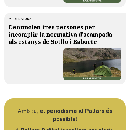
MEDI NATURAL
Denuncien tres persones per
incomplir la normativa d'acampada
als estanys de Sotllo i Baborte
Amb tu,
el periodisme al Pallars és
possible
!
A
Pallars Digital
treballem per oferir-