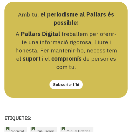
Amb tu,
el periodisme al Pallars és
possible
!
A
Pallars Digital
treballem per oferir-
te una informació rigorosa, lliure i
honesta. Per mantenir-ho, necessitem
el
suport
i el
compromís
de persones
com tu.
Subscriu-t'hi
ETIQUETES:
Societat
CAP Tremp
Miquel Bretcha