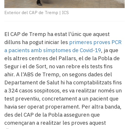
Subscriptors
La
Exterior del CAP de Tremp
|
ICS
newsletter
del
Pallars
El CAP de Tremp ha estat l'únic que aquest
Contingut
patrocinat
dilluns ha pogut iniciar les
primeres proves PCR
Lo
a pacients amb símptomes de Covid-19
, ja que
més
els altres centres del Pallars, el de la Pobla de
llegit...
Segur i el de Sort, no van rebre els tests fins
Editorial
ahir. A l'ABS de Tremp, on segons dades del
Departament de Salut hi ha comptabilitzats fins
a 324 casos sospitosos, es va realitzar només un
test preventiu, concretament a un pacient que
havia ser operat properament. Per altra banda,
des del CAP de la Pobla asseguren que
començaran a realitzar les proves aquest