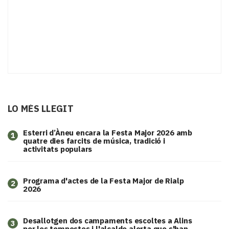
LO MÉS LLEGIT
Esterri d’Àneu encara la Festa Major 2026 amb
1
quatre dies farcits de música, tradició i
activitats populars
Programa d'actes de la Festa Major de Rialp
2
2026
​Desallotgen dos campaments escoltes a Alins
3
per les tempestes i l'alcalde alerta que s'han