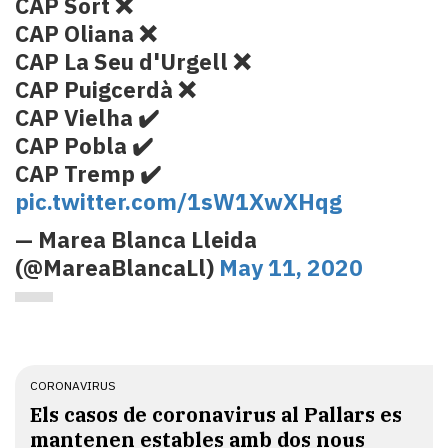
CAP Sort ❌
CAP Oliana ❌
CAP La Seu d'Urgell ❌
CAP Puigcerdà ❌
CAP Vielha ✔️
CAP Pobla ✔️
CAP Tremp ✔️
pic.twitter.com/1sW1XwXHqg
— Marea Blanca Lleida
(@MareaBlancaLl)
May 11, 2020
CORONAVIRUS
Els casos de coronavirus al Pallars es
mantenen estables amb dos nous