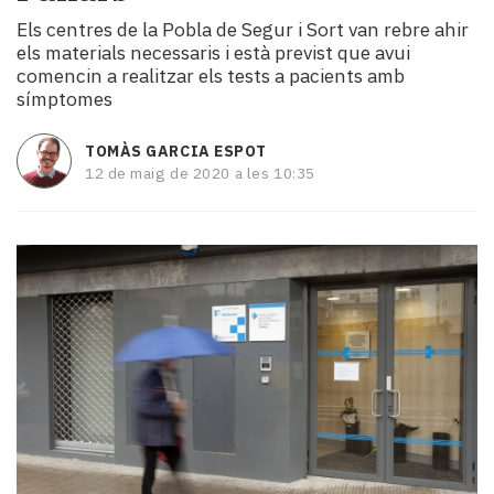
i
Els centres de la Pobla de Segur i Sort van rebre ahir
turisme
els materials necessaris i està previst que avui
Cultura
comencin a realitzar els tests a pacients amb
Esports
símptomes
Mai
tant!
TOMÀS GARCIA ESPOT
TV
12 de maig de 2020 a les 10:35
i
mitjans
El
temps
Reportatges
Entrevistes
Enquestes
A
escena!
Dis
la
teva!