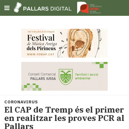
Subscriu-t'hi
Cerca
Portada
Opinió
Fem-
ho
fàcil
Successos
Societat
CORONAVIRUS
Política
El CAP de Tremp és el primer
i
en realitzar les proves PCR al
municipis
Pallars
Economia