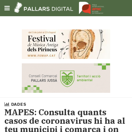
Subscriu-t'hi
Cerca
Portada
Opinió
Fem-
ho
fàcil
Successos
Societat
DADES
Política
MAPES: Consulta quants
i
casos de coronavirus hi ha al
municipis
teu municipi i comarca i on
Economia