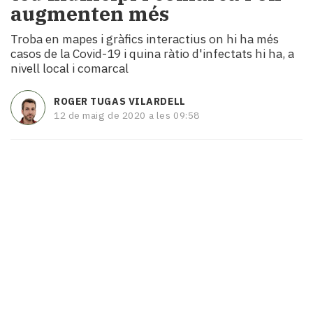
augmenten més
i
turisme
Troba en mapes i gràfics interactius on hi ha més
Cultura
casos de la Covid-19 i quina ràtio d'infectats hi ha, a
Esports
nivell local i comarcal
Mai
tant!
ROGER TUGAS VILARDELL
TV
12 de maig de 2020 a les 09:58
i
mitjans
El
temps
Reportatges
Entrevistes
Enquestes
A
escena!
Dis
la
teva!