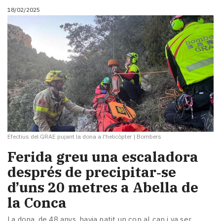
18/02/2025
Efectius del GRAE pujant la dona a l'helicòpter
|
Bombers
Ferida greu una escaladora
després de precipitar‑se
d’uns 20 metres a Abella de
la Conca
La dona, de 48 anys, havia patit un cop al cap i va ser