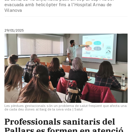
evacuada amb helicòpter fins a l'Hospital Arnau de
Vilanova
29/01/2025
Les pèrdues gestacionals són un problema de salut freqüent que afecta una
de cada deu dones al llarg de la seva vida
|
Salut
Professionals sanitaris del
Pallars es formen en atenció