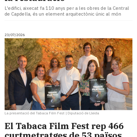
Subscriptors
L'edifici, aixecat fa 110 anys per a les obres de la Central
La
de Capdella, és un element arquitectònic únic al món
newsletter
del
Pallars
23/07/2026
Contingut
patrocinat
Lo
més
llegit...
Editorial
La presentació del Tabaca Film Fest
|
Diputació de Lleida
El Tabaca Film Fest rep 466
curtmetratges de 53 països