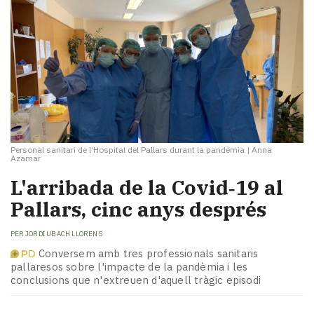
Personal sanitari de l’Hospital del Pallars durant la pandèmia
|
Anna
Azamar
L'arribada de la Covid‑19 al
Pallars, cinc anys després
PER
JORDI UBACH LLORENS
Conversem amb tres professionals sanitaris
pallaresos sobre l'impacte de la pandèmia i les
conclusions que n'extreuen d'aquell tràgic episodi