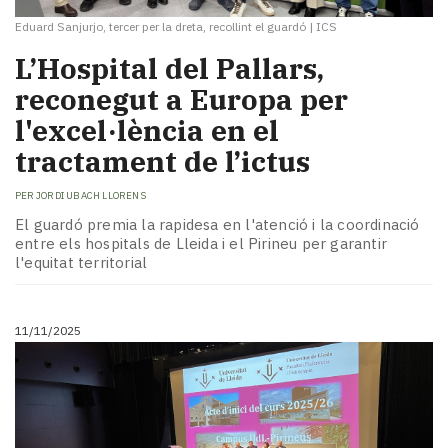
Eduard Sanjurjo, tercer per la dreta, recollint el guardó
|
ICS
L’Hospital del Pallars,
reconegut a Europa per
l'excel·lència en el
tractament de l’ictus
PER
JORDI UBACH LLORENS
El guardó premia la rapidesa en l'atenció i la coordinació
entre els hospitals de Lleida i el Pirineu per garantir
l'equitat territorial
11/11/2025