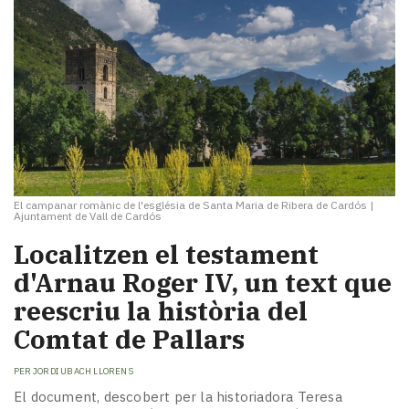
El campanar romànic de l'església de Santa Maria de Ribera de Cardós
|
Ajuntament de Vall de Cardós
Localitzen el testament
d'Arnau Roger IV, un text que
reescriu la història del
Comtat de Pallars
PER
JORDI UBACH LLORENS
El document, descobert per la historiadora Teresa