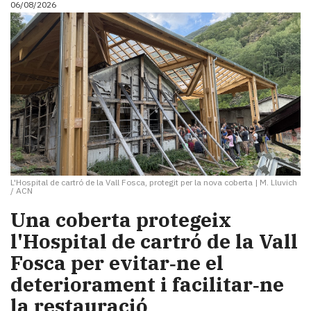
06/08/2026
i
turisme
Cultura
Esports
Mai
tant!
TV
i
mitjans
El
temps
L'Hospital de cartró de la Vall Fosca, protegit per la nova coberta
|
M. Lluvich
Reportatges
/ ACN
Entrevistes
Una coberta protegeix
Enquestes
A
l'Hospital de cartró de la Vall
escena!
Fosca per evitar‑ne el
Dis
deteriorament i facilitar‑ne
la
teva!
la restauració