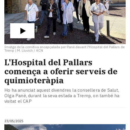
Imatge de la comitiva encapçalada per Pané davant l'Hospital del Pallars de
Tremp
|
M. Lluvich / ACN
L'Hospital del Pallars
comença a oferir serveis de
quimioteràpia
Ho ha anunciat aquest divendres la consellera de Salut,
Olga Pané, durant la seva estada a Tremp, on també ha
visitat el CAP
23/05/2025