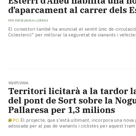
​Esterri d’Àneu habilita una 
Subscriptors
d’aparcament al carrer dels E
La
newsletter
PER
JORDI UBACH LLORENS
del
Pallars
El consistori també ha anunciat el sentit únic de circulació
Colesterol" per millorar la seguretat de vianants i vehicle
Contingut
patrocinat
Lo
més
llegit...
Editorial
30/07/2026
Territori licitarà a la tardor 
del pont de Sort sobre la Nog
Pallaresa per 1,3 milions
El projecte, que s'està ultimant, incorpora una nova 
adossada per al pas de vianants i ciclistes per aquest tra