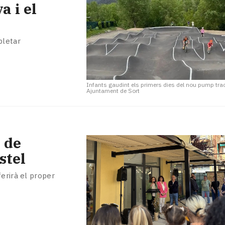
a i el
pletar
Infants gaudint els primers dies del nou pump tra
Ajuntament de Sort
 de
stel
ferirà el proper