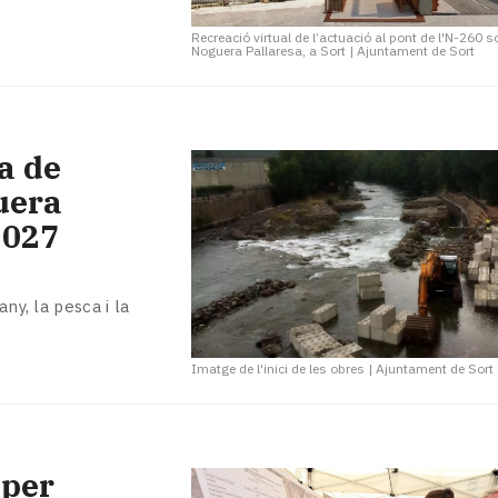
Recreació virtual de l’actuació al pont de l'N-260 s
Noguera Pallaresa, a Sort
|
Ajuntament de Sort
ra de
guera
2027
ny, la pesca i la
Imatge de l'inici de les obres
|
Ajuntament de Sort
 per