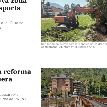
nova zona
sports
 a la "Ruta del
s
Una màquina excavadora iniciant les obres del no
aparcament
|
Ajuntament d'Esterri d'Àneu
la reforma
uera
passarel·la
m urbà de l'N-260