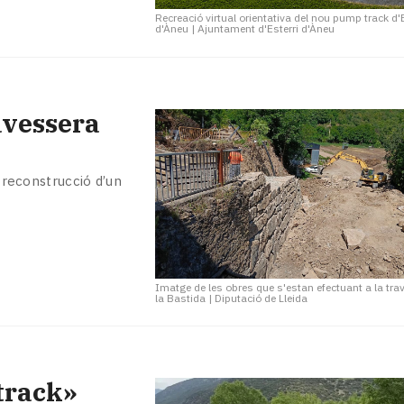
Recreació virtual orientativa del nou pump track d'E
d'Àneu
|
Ajuntament d'Esterri d'Àneu
avessera
a reconstrucció d’un
Imatge de les obres que s'estan efectuant a la tra
la Bastida
|
Diputació de Lleida
track»