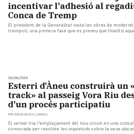
incentivar l'adhesió al regadi
Conca de Tremp
El president de la Generalitat visita les obres de modernit
trempolí, una primera fase que es preveu que finalitzi aqu
26/06/2026
Esterri d’Àneu construirà un
track» al passeig Vora Riu de
d'un procés participatiu
PER
JORDI UBACH LLORENS
El veïnat tria l'emplaçament del nou circuit en una consu
convocada per resoldre les inquietuds sobre la seva ubica