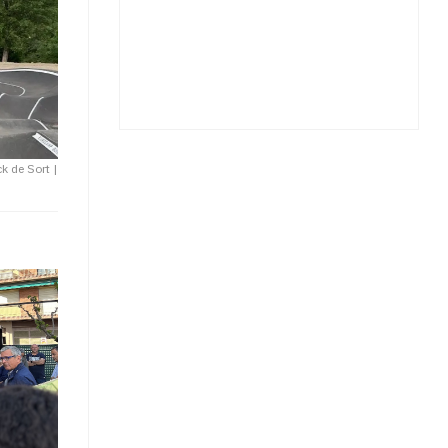
ck de Sort
|