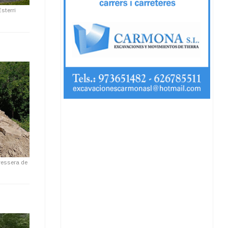
sterri
vessera de