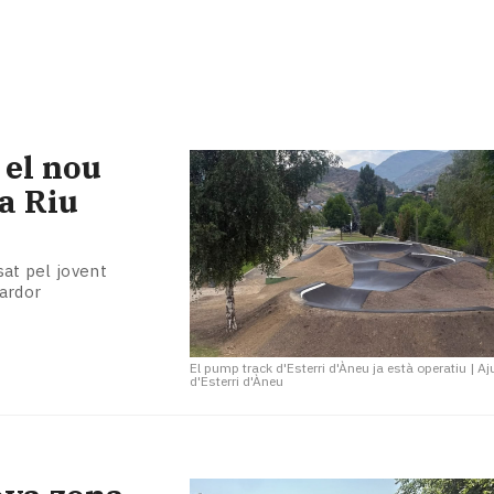
 el nou
a Riu
sat pel jovent
tardor
El pump track d'Esterri d'Àneu ja està operatiu
|
Aj
d'Esterri d'Àneu