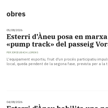
i
turisme
obres
Cultura
Esports
Mai
05/08/2026
tant!
Esterri d'Àneu posa en marxa
TV
«pump track» del passeig Vor
i
mitjans
PER
JORDI UBACH LLORENS
El
temps
L'equipament esportiu, fruit d'un procés participatiu impul
local, queda pendent de la segona fase, prevista per a la 
Reportatges
Entrevistes
Enquestes
A
escena!
Dis
la
04/08/2026
teva!