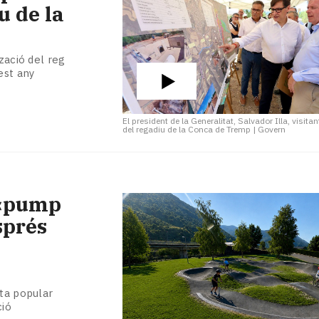
u de la
zació del reg
est any
El president de la Generalitat, Salvador Illa, visita
del regadiu de la Conca de Tremp
|
Govern
 «pump
sprés
lta popular
ció