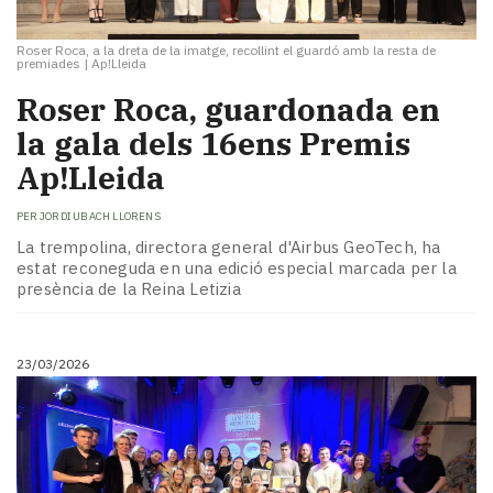
Roser Roca, a la dreta de la imatge, recollint el guardó amb la resta de
premiades
|
Ap!Lleida
​Roser Roca, guardonada en
la gala dels 16ens Premis
Ap!Lleida
PER
JORDI UBACH LLORENS
La trempolina, directora general d'Airbus GeoTech, ha
estat reconeguda en una edició especial marcada per la
presència de la Reina Letizia
23/03/2026