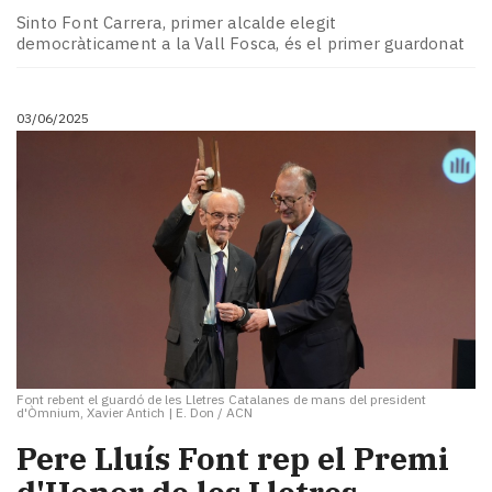
Sinto Font Carrera, primer alcalde elegit
democràticament a la Vall Fosca, és el primer guardonat
03/06/2025
Font rebent el guardó de les Lletres Catalanes de mans del president
d'Òmnium, Xavier Antich
|
E. Don / ACN
Pere Lluís Font rep el Premi