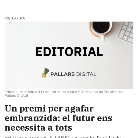
Subscriptors
La
newsletter
20/05/2026
del
Pallars
Contingut
patrocinat
Lo
més
llegit...
Editorial
Editorial en motiu del Premi Internacional AMIC Mitjans de Proximitat
|
Pallars Digital
Un premi per agafar
embranzida: el futur ens
necessita a tots
«El reconeixement de l'AMIC ens omple d’orgull i de