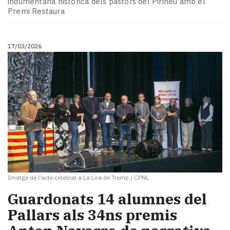
indumentària històrica dels pastors del Pirineu amb el
Premi Restaura
17/03/2026
Imatge de l'acte celebrat a La Lira de Tremp
|
CPNL
Guardonats 14 alumnes del
Pallars als 34ns premis