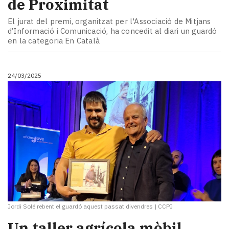
de Proximitat
El jurat del premi, organitzat per l'Associació de Mitjans
d’Informació i Comunicació, ha concedit al diari un guardó
en la categoria En Català
24/03/2025
Jordi Solé rebent el guardó aquest passat divendres
|
CCPJ
Un taller agrícola mòbil