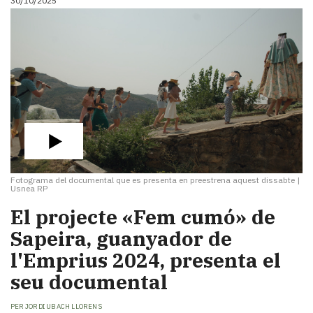
30/10/2025
Fotograma del documental que es presenta en preestrena aquest dissabte
|
Usnea RP
El projecte «Fem cumó» de
Sapeira, guanyador de
l'Emprius 2024, presenta el
seu documental
PER
JORDI UBACH LLORENS