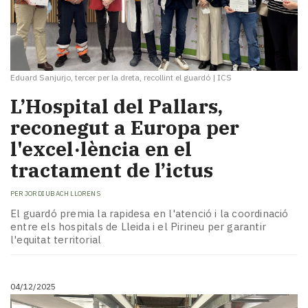
Eduard Sanjurjo, tercer per la dreta, recollint el guardó
|
ICS
L’Hospital del Pallars,
reconegut a Europa per
l'excel·lència en el
tractament de l’ictus
PER
JORDI UBACH LLORENS
El guardó premia la rapidesa en l'atenció i la coordinació
entre els hospitals de Lleida i el Pirineu per garantir
l'equitat territorial
04/12/2025