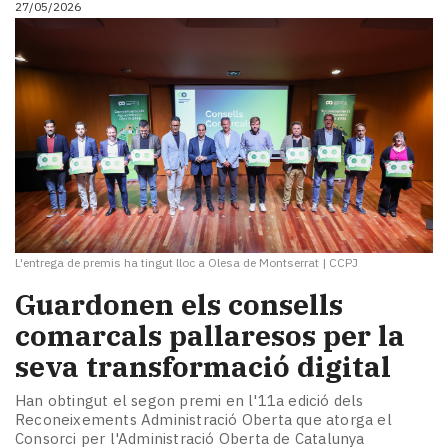
27/05/2026
i
turisme
Cultura
Esports
Mai
tant!
TV
i
mitjans
El
temps
L'entrega de premis ha tingut lloc a Olesa de Montserrat
|
CCPJ
Reportatges
Entrevistes
Guardonen els consells
Enquestes
comarcals pallaresos per la
A
seva transformació digital
escena!
Dis
Han obtingut el segon premi en l'11a edició dels
la
Reconeixements Administració Oberta que atorga el
teva!
Consorci per l'Administració Oberta de Catalunya