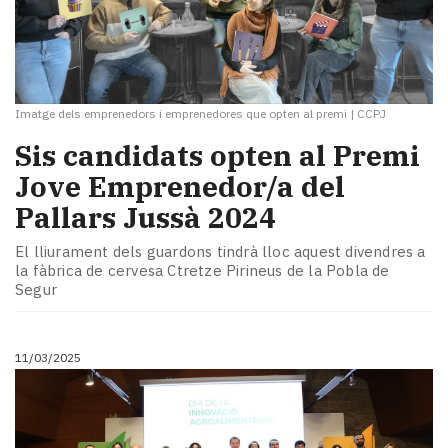
Imatge dels emprenedors i emprenedores que opten al premi
|
CCPJ
Sis candidats opten al Premi
Jove Emprenedor/a del
Pallars Jussà 2024
El lliurament dels guardons tindrà lloc aquest divendres a
la fàbrica de cervesa Ctretze Pirineus de la Pobla de
Segur
11/03/2025