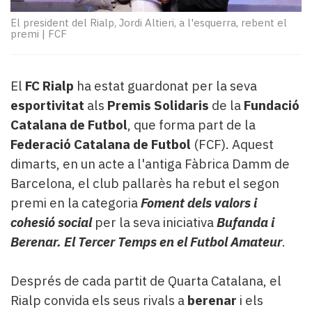
Subscriptors
La
El president del Rialp, Jordi Altieri, a l'esquerra, rebent el
premi
|
FCF
newsletter
del
Pallars
Contingut
El
FC Rialp
ha estat guardonat per la seva
patrocinat
esportivitat
als
Premis Solidaris
de la
Fundació
Lo
Catalana de Futbol
, que forma part de la
més
Federació Catalana de Futbol
(FCF). Aquest
llegit...
dimarts, en un acte a l'antiga Fàbrica Damm de
Editorial
Barcelona, el club pallarès ha rebut el segon
premi en la categoria
Foment dels valors i
cohesió social
per la seva iniciativa
Bufanda i
Berenar. El Tercer Temps en el Futbol Amateur
.
Després de cada partit de Quarta Catalana, el
Rialp convida els seus rivals a
berenar
i els