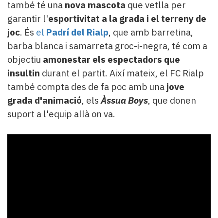
també té una
nova mascota
que vetlla per
garantir l'
esportivitat a la grada i el terreny de
joc
. És
el
Padrí del Rialp
, que amb barretina,
barba blanca i samarreta groc-i-negra, té com a
objectiu
amonestar els espectadors que
insultin
durant el partit. Així mateix, el FC Rialp
també compta des de fa poc amb una
jove
grada d'animació
, els
Àssua Boys
, que donen
suport a l'equip allà on va.