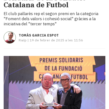
Catalana de Futbol
i
turisme
El club pallarès rep el segon premi en la categoria
Cultura
"Foment dels valors i cohesió social" gràcies a la
Esports
iniciativa del "tercer temps"
Mai
tant!
TOMÀS GARCIA ESPOT
TV
Rialp |
19 de febrer de 2025 a les 11:56
i
mitjans
El
temps
Reportatges
Entrevistes
Enquestes
A
escena!
Dis
la
teva!