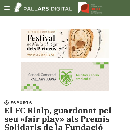
Subscriu-t'hi
Cerca
Portada
Opinió
Fem-
ho
fàcil
Successos
Societat
ESPORTS
Política
El FC Rialp, guardonat pel
i
seu «fair play» als Premis
municipis
Solidaris de la Fundació
Economia