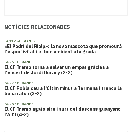
NOTÍCIES RELACIONADES
FA 112 SETMANES
«El Padrí del Rialp»: la nova mascota que promourà
l'esportivitat i el bon ambient a la grada
FA 76 SETMANES
El CF Tremp torna a salvar un empat gràcies a
l'encert de Jordi Durany (2-2)
FA 77 SETMANES
El CF Pobla cau a l'últim minut a Térmens i trenca la
bona ratxa (3-2)
FA 78 SETMANES
El CF Tremp agafa aire i surt del descens guanyant
l'Albi (4-2)