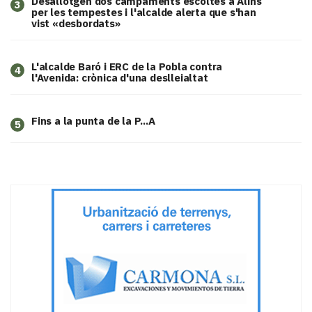
​Desallotgen dos campaments escoltes a Alins
3
per les tempestes i l'alcalde alerta que s'han
vist «desbordats»
L'alcalde Baró i ERC de la Pobla contra
4
l'Avenida: crònica d'una deslleialtat
Fins a la punta de la P...A
5