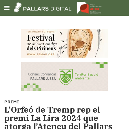
Subscriu-t'hi
Cerca
Portada
Opinió
Fem-
ho
fàcil
Successos
Societat
PREMI
Política
L'Orfeó de Tremp rep el
i
premi La Lira 2024 que
municipis
atorga l’Ateneu del Pallars
Economia