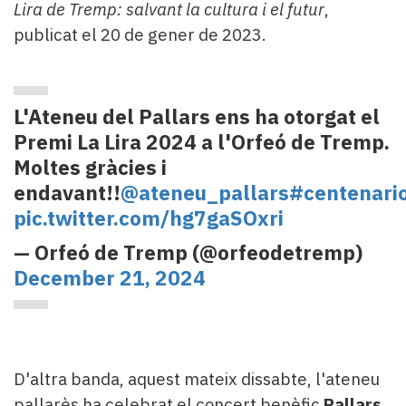
Lira de Tremp: salvant la cultura i el futur
,
publicat el 20 de gener de 2023.
L'Ateneu del Pallars ens ha otorgat el
Premi La Lira 2024 a l'Orfeó de Tremp.
Moltes gràcies i
endavant!!
@ateneu_pallars
#centenari
pic.twitter.com/hg7gaSOxri
— Orfeó de Tremp (@orfeodetremp)
December 21, 2024
D'altra banda, aquest mateix dissabte, l'ateneu
pallarès ha celebrat el concert benèfic
Pallars