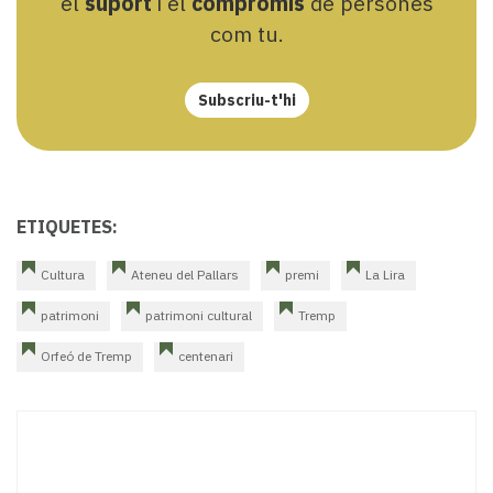
el
suport
i el
compromís
de persones
com tu.
Subscriu-t'hi
ETIQUETES:
Cultura
Ateneu del Pallars
premi
La Lira
patrimoni
patrimoni cultural
Tremp
Orfeó de Tremp
centenari