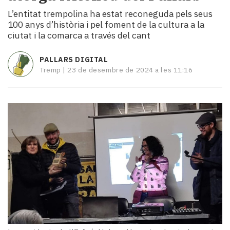
i
L’entitat trempolina ha estat reconeguda pels seus
turisme
100 anys d’història i pel foment de la cultura a la
Cultura
ciutat i la comarca a través del cant
Esports
Mai
PALLARS DIGITAL
tant!
Tremp |
23 de desembre de 2024 a les 11:16
TV
i
mitjans
El
temps
Reportatges
Entrevistes
Enquestes
A
escena!
Dis
la
teva!