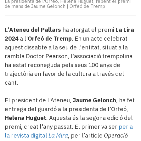
La presidenta de l'Orfeó, Helena Huguet, rebent el premi
Subscriptors
de mans de Jaume Gelonch
|
Orfeó de Tremp
La
newsletter
del
L'
Ateneu del Pallars
ha atorgat el premi
La Lira
Pallars
Contingut
2024
a l'
Orfeó de Tremp
. En un acte celebrat
patrocinat
aquest dissabte a la seu de l'entitat, situat a la
Lo
rambla Doctor Pearson, l'associació trempolina
més
ha estat reconeguda pels seus 100 anys de
llegit...
trajectòria en favor de la cultura a través del
Editorial
cant.
El president de l'Ateneu,
Jaume Gelonch
, ha fet
entrega del guardó a la presidenta de l'Orfeó,
Helena Huguet
. Aquesta és la segona edició del
premi, creat l'any passat. El primer va ser
per a
la revista digital
La Mira
, per l’article
Operació