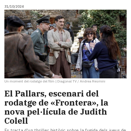
31/10/2024
Un moment del rodatge del film
|
Diagonal TV / Andrea Resmini
El Pallars, escenari del
rodatge de «Frontera», la
nova pel·lícula de Judith
Colell
Es tracta d'un thriller històric sobre la fugida dels jueus de