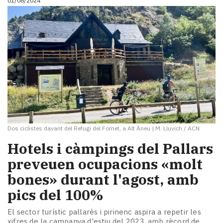
01/08/2024
Dos ciclistes davant del Refugi del Fornet, a Alt Àneu
|
M. Lluvich / ACN
Hotels i càmpings del Pallars
preveuen ocupacions «molt
bones» durant l'agost, amb
pics del 100%
El sector turístic pallarès i pirinenc aspira a repetir les
xifres de la campanya d'estiu del 2023, amb rècord de