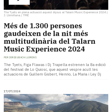
The Tyets en plena actuació aquest dijous al Talarn Music Experience 2024
|
J. Llimiñana / TME
Més de 1.300 persones
gaudeixen de la nit més
multitudinària del Talarn
Music Experience 2024
PER
JORDI UBACH LLORENS
The Tyets, Figa Flawas i Dj Trapella estrenen la 8a edició
del festival de Lo Quiosc, que aquest vespre acull les
actuacions de Guillem Gisbert, Henrio, La Maria i Ley Dj
17/07/2024