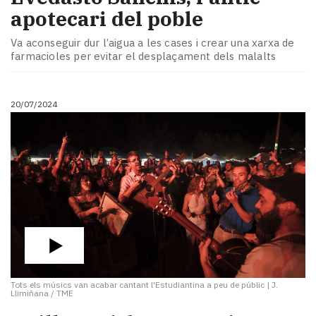
apotecari del poble
Va aconseguir dur l’aigua a les cases i crear una xarxa de
farmacioles per evitar el desplaçament dels malalts
20/07/2024
Tots els músics van acabar cantant l'Estudiantina a peu de públic
|
J.
Llimiñana / TME