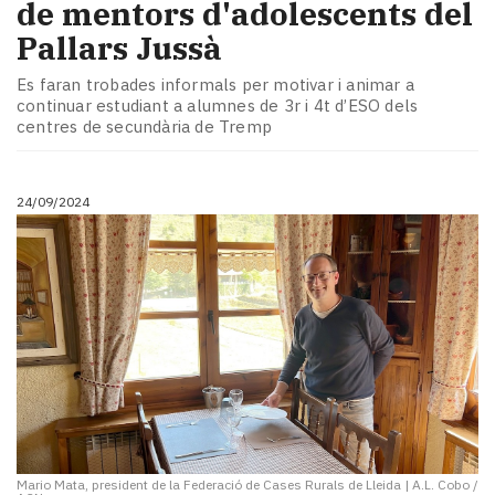
de mentors d'adolescents del
Pallars Jussà
Es faran trobades informals per motivar i animar a
continuar estudiant a alumnes de 3r i 4t d’ESO dels
centres de secundària de Tremp
24/09/2024
Mario Mata, president de la Federació de Cases Rurals de Lleida
|
A.L. Cobo /