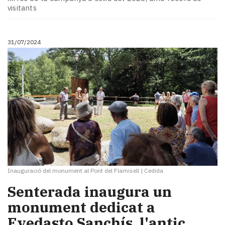
visitants
31/07/2024
Inauguració del monument al Pont del Flamisell
|
Cedida
Senterada inaugura un
monument dedicat a
Evedasto Sanchís, l'antic