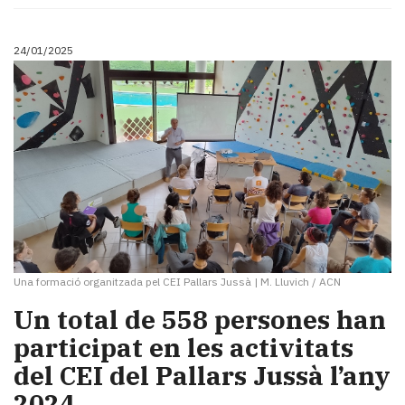
Subscriptors
La
newsletter
24/01/2025
del
Pallars
Contingut
patrocinat
Lo
més
llegit...
Editorial
Una formació organitzada pel CEI Pallars Jussà
|
M. Lluvich / ACN
Un total de 558 persones han
participat en les activitats
del CEI del Pallars Jussà l’any
2024