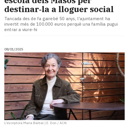
escola dels Masos per
destinar‑la a lloguer social
Tancada des de fa gairebé 50 anys, l'ajuntament ha
invertit més de 100.000 euros perquè una família pugui
entrar a viure-hi
08/01/2025
L'escriptora Maria Barbal
|
E. Don / ACN