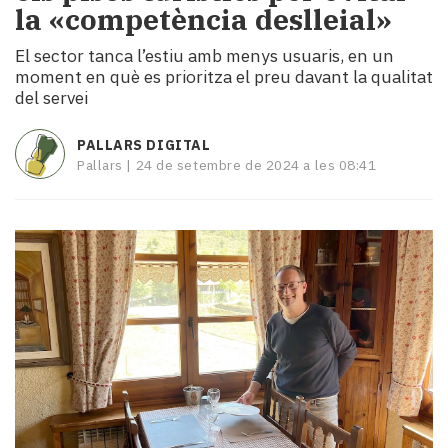
la «competència deslleial»
i
turisme
El sector tanca l’estiu amb menys usuaris, en un
Cultura
moment en què es prioritza el preu davant la qualitat
Esports
del servei
Mai
tant!
PALLARS DIGITAL
TV
Pallars |
24 de setembre de 2024 a les 08:41
i
mitjans
El
temps
Reportatges
Entrevistes
Enquestes
A
escena!
Dis
la
teva!