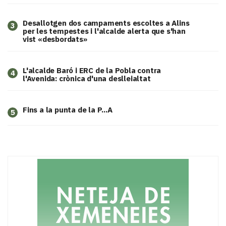
​Desallotgen dos campaments escoltes a Alins
3
per les tempestes i l'alcalde alerta que s'han
vist «desbordats»
L'alcalde Baró i ERC de la Pobla contra
4
l'Avenida: crònica d'una deslleialtat
Fins a la punta de la P...A
5