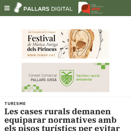
Subscriu-t'hi
Cerca
Portada
Opinió
Fem-
ho
fàcil
Successos
Societat
TURISME
Política
Les cases rurals demanen
i
equiparar normatives amb
municipis
els pisos turístics per evitar
Economia