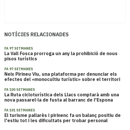
NOTÍCIES RELACIONADES
FA 97 SETMANES
La Vall Fosca prorroga un any la prohibició de nous
pisos turístics
FA 97 SETMANES
Neix Pirineu Viu, una plataforma per denunciar els
efectes del «monocultiu turístic» sobre el territori
FA 100 SETMANES
​La Ruta cicloturística dels Llacs comptarà amb una
nova passarel·la de fusta al barranc de l'Espona
FA 101 SETMANES
El turisme pallarès i pirinenc fa un balanç positiu de
l'estiu tot i les dificultats per trobar personal