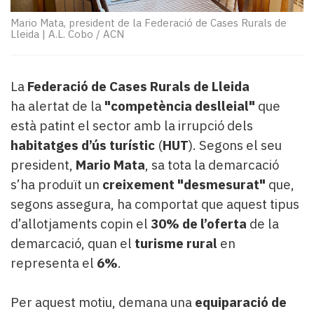
Subscriptors
La
Mario Mata, president de la Federació de Cases Rurals de
Lleida
|
A.L. Cobo / ACN
newsletter
del
Pallars
Contingut
La
Federació de Cases Rurals de Lleida
patrocinat
ha alertat de la
"competència deslleial"
que
Lo
està patint el sector amb la irrupció dels
més
habitatges d’ús turístic
(
HUT
). Segons el seu
llegit...
president,
Mario Mata
, sa tota la demarcació
Editorial
s’ha produït un
creixement "desmesurat"
que,
segons assegura, ha comportat que aquest tipus
d’allotjaments copin el
30% de l’oferta
de la
demarcació, quan el
turisme rural
en
representa el
6%
.
Per aquest motiu, demana una
equiparació de