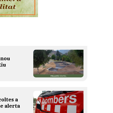
 nou
Riu
oltes a
de alerta