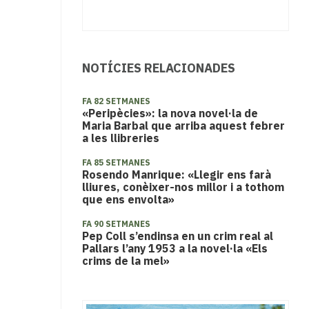
NOTÍCIES RELACIONADES
FA 82 SETMANES
«Peripècies»: la nova novel·la de
Maria Barbal que arriba aquest febrer
a les llibreries
FA 85 SETMANES
Rosendo Manrique: «Llegir ens farà
lliures, conèixer-nos millor i a tothom
que ens envolta»
FA 90 SETMANES
Pep Coll s’endinsa en un crim real al
Pallars l’any 1953 a la novel·la «Els
crims de la mel»