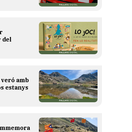
r
 del
l veró amb
os estanys
 commemora