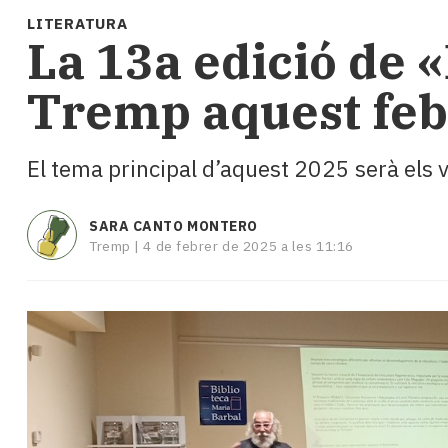
i
LITERATURA
turisme
La 13a edició de 
Cultura
Esports
Tremp aquest feb
Mai
tant!
TV
El tema principal d’aquest 2025 serà els vi
i
mitjans
El
SARA CANTO MONTERO
temps
Tremp |
4 de febrer de 2025 a les 11:16
Reportatges
Entrevistes
Enquestes
A
escena!
Dis
la
teva!