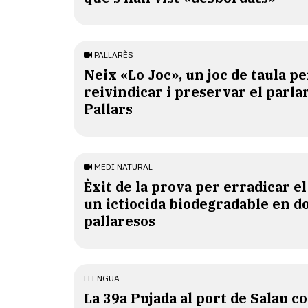
PALLARÈS
​Neix «Lo Joc», un joc de taula pe
reivindicar i preservar el parlar
Pallars
MEDI NATURAL
Èxit de la prova per erradicar e
un ictiocida biodegradable en d
pallaresos
LLENGUA
​La 39a Pujada al port de Salau