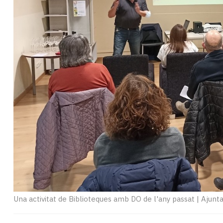
Subscriptors
La
newsletter
del
Pallars
Contingut
patrocinat
Lo
més
llegit...
Editorial
Una activitat de Biblioteques amb DO de l'any passat
|
Ajunt