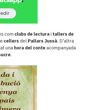
tes com
clubs de lectura
i
tallers de
de
cellers
del
Pallars Jussà
. D'altra
mat una
hora del conte
acompanyada
sucre
.