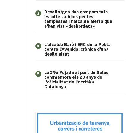
​Desallotgen dos campaments
3
escoltes a Alins per les
tempestes i l'alcalde alerta que
s'han vist «desbordats»
L'alcalde Baró i ERC de la Pobla
4
contra l'Avenida: crònica d'una
deslleialtat
​La 39a Pujada al port de Salau
5
commemora els 20 anys de
l'oficialitat de l'occità a
Catalunya