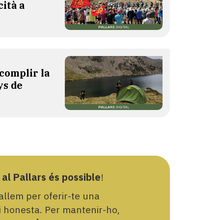
cità a
complir la
ys de
 al Pallars és possible
!
llem per oferir-te una
 i honesta. Per mantenir-ho,