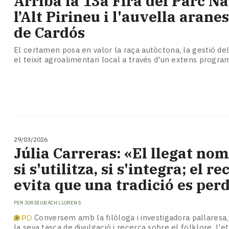
Arriba la 13a Fira del Parc Na
Subscriptors
l’Alt Pirineu i l'auvella arane
La
newsletter
de Cardós
del
Pallars
El certamen posa en valor la raça autòctona, la gestió de
el teixit agroalimentari local a través d'un extens progra
Contingut
patrocinat
Lo
més
llegit...
Editorial
29/03/2026
Júlia Carreras: «El llegat nom
si s'utilitza, si s'integra; el r
evita que una tradició es perd
PER
JORDI UBACH LLORENS
Conversem amb la filòloga i investigadora pallaresa
la seva tasca de divulgació i recerca sobre el folklore, l'e