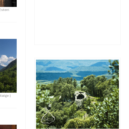
Esterri
itatge
|