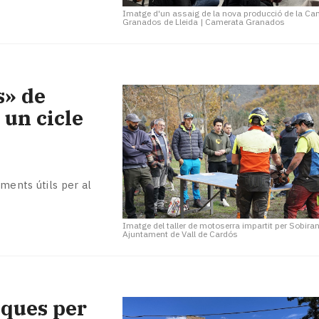
Imatge d'un assaig de la nova producció de la Ca
Granados de Lleida
|
Camerata Granados
s» de
 un cicle
ments útils per al
Imatge del taller de motoserra impartit per Sobira
Ajuntament de Vall de Cardós
ques per