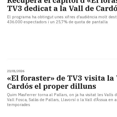
Recupera el capítol d'«El fora
TV3 dedicat a la Vall de Card
El programa ha obtingut unes xifres d'audiència molt des
436.000 espectadors i un 25,7% de quota de pantalla
23/01/2026
«El foraster» de TV3 visita la 
Cardós el proper dilluns
Quim Masferrer torna al Pallars, on ja ha visitat les Valls d
Vall Fosca, Salàs de Pallars, Llavorsí o la Vall d'Àssua en 
temporades