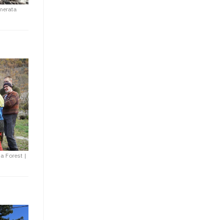
merata
na Forest
|