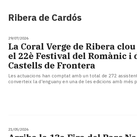
i
turisme
Ribera de Cardós
Cultura
Esports
Mai
29/07/2026
tant!
La Coral Verge de Ribera clou
TV
el 22è Festival del Romànic i 
i
mitjans
Castells de Frontera
El
temps
Les actuacions han comptat amb un total de 272 assistent
converteix la d'enguany en una de les edicions amb més p
Reportatges
Entrevistes
Enquestes
A
escena!
Dis
la
21/05/2026
teva!