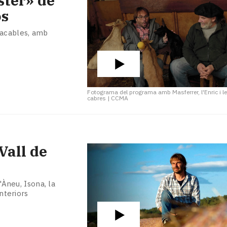
ster» de
ós
tacables, amb
Fotograma del programa amb Masferrer, l'Enric i l
cabres
|
CCMA
Vall de
'Àneu, Isona, la
anteriors