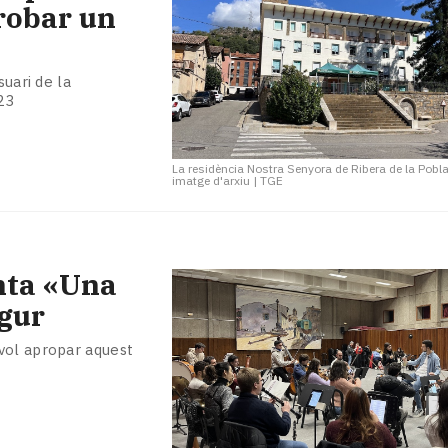
 robar un
suari de la
23
La residència Nostra Senyora de Ribera de la Pobl
imatge d'arxiu
|
TGE
nta «Una
egur
vol apropar aquest