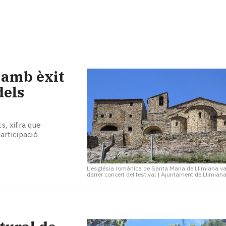
 amb èxit
dels
s, xifra que
articipació
L'església romànica de Santa Maria de Llimiana va 
darrer concert del festival
|
Ajuntament de Llimian