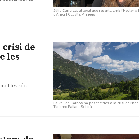
Júlia Carreras, al local que regenta amb l'Héctor a 
d'Aneu
|
Occvlta Pirineus
 crisi de
e les
immobles són
La Vall de Cardós ha posat xifres a la crisi de l'hab
Turisme Pallars Sobirà