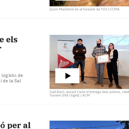
Quim Masferrer és el foraster de TV3
|
CCMA
e els
r
 logístic de
í de la Sal
Joel Baró, durant l'acte d'entrega dels premis, cele
Tuixent (l'Alt Urgell)
|
ACM
ó per al