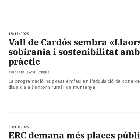
18/11/2025
Vall de Cardós sembra «Llaor
sobirania i sostenibilitat amb
pràctic
PER
JORDI UBACH LLORENS
La programació ha posat èmfasi en l'adquisició de coneixe
dia a dia a l'entorn rural i de muntanya
30/10/2025
ERC demana més places públi