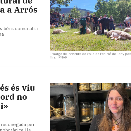
tural de
sa a Arrós
ls béns comunals i
ma
Imatge del concurs de xolla de l'edició de l'any pa
fira
|
PNAP
és és viu
ecord no
i»
, reconeguda per
tnobotànica i la