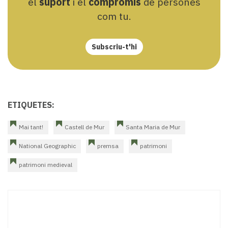
el
suport
i el
compromís
de persones
com tu.
Subscriu-t'hi
ETIQUETES:
Mai tant!
Castell de Mur
Santa Maria de Mur
National Geographic
premsa
patrimoni
patrimoni medieval