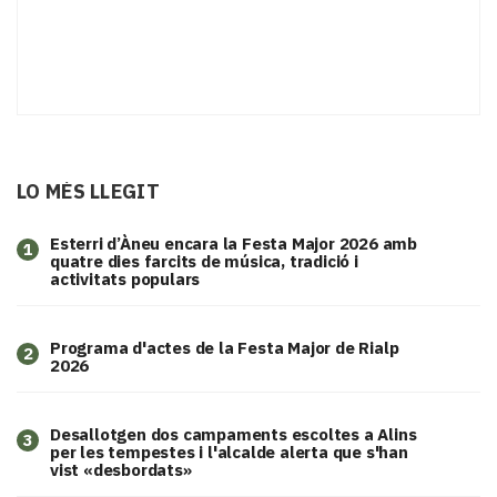
LO MÉS LLEGIT
Esterri d’Àneu encara la Festa Major 2026 amb
1
quatre dies farcits de música, tradició i
activitats populars
Programa d'actes de la Festa Major de Rialp
2
2026
​Desallotgen dos campaments escoltes a Alins
3
per les tempestes i l'alcalde alerta que s'han
vist «desbordats»