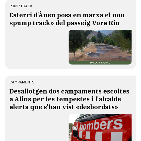
PUMP TRACK
Esterri d'Àneu posa en marxa el nou
«pump track» del passeig Vora Riu
CAMPAMENTS
​Desallotgen dos campaments escoltes
a Alins per les tempestes i l'alcalde
alerta que s'han vist «desbordats»