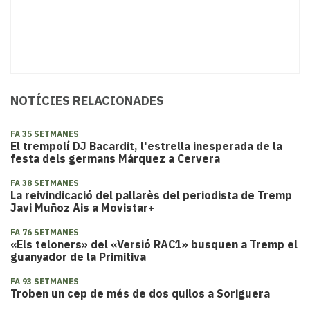
NOTÍCIES RELACIONADES
FA 35 SETMANES
El trempolí DJ Bacardit, l'estrella inesperada de la
festa dels germans Márquez a Cervera
FA 38 SETMANES
La reivindicació del pallarès del periodista de Tremp
Javi Muñoz Ais a Movistar+
FA 76 SETMANES
«Els teloners» del «Versió RAC1» busquen a Tremp el
guanyador de la Primitiva
FA 93 SETMANES
Troben un cep de més de dos quilos a Soriguera