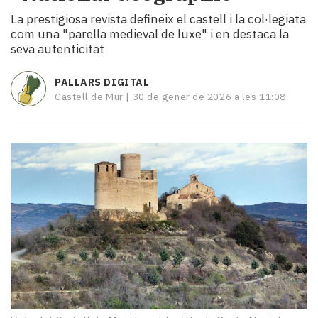
i
La prestigiosa revista defineix el castell i la col·legiata
turisme
com una "parella medieval de luxe" i en destaca la
Cultura
seva autenticitat
Esports
Mai
PALLARS DIGITAL
tant!
Castell de Mur |
30 de gener de 2026 a les 11:08
TV
i
mitjans
El
temps
Reportatges
Entrevistes
Enquestes
A
escena!
Dis
la
teva!