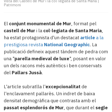
Vista del Castell de Mur i la col·legiata de Santa Maria
|
Subscriptors
Patrimoni
La
newsletter
del
El
conjunt monumental de Mur
, format pel
Pallars
Contingut
castell de Mur
i la
col·legiata de Santa Maria
,
patrocinat
ha estat protagonista d'un destacat
article
a la
Lo
prestigiosa revista
National Geographic
. La
més
publicació defineix aquest tàndem de pedra com
llegit...
una "
parella medieval de luxe
", posant en valor
Editorial
un dels racons més autèntics i ben conservats
del
Pallars Jussà
.
L'article subratlla l'
excepcionalitat
de
l'enclavament pallarès. Un indret de baixa
densitat demogràfica que contrasta amb el
passat esplendorós de Mur
, que durant el
segle