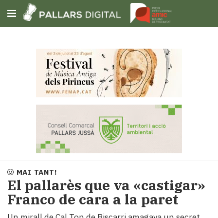
Subscriu-t'hi
Cerca
Portada
Opinió
Fem-
ho
fàcil
Successos
Societat
MAI TANT!
Política
El pallarès que va «castigar»
i
Franco de cara a la paret
municipis
Economia
Un mirall de Cal Ton de Biscarri amagava un secret,