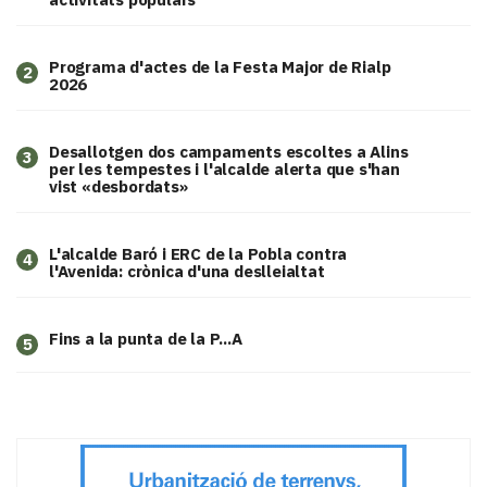
Programa d'actes de la Festa Major de Rialp
2
2026
​Desallotgen dos campaments escoltes a Alins
3
per les tempestes i l'alcalde alerta que s'han
vist «desbordats»
L'alcalde Baró i ERC de la Pobla contra
4
l'Avenida: crònica d'una deslleialtat
Fins a la punta de la P...A
5