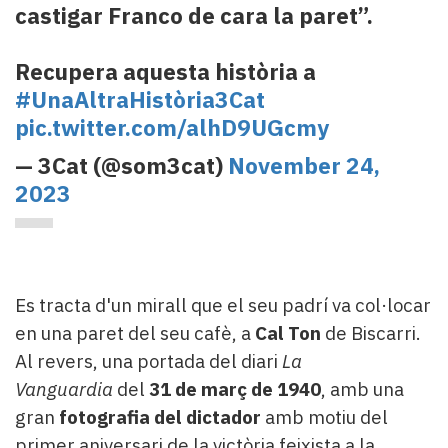
castigar Franco de cara la paret”.
Recupera aquesta història a
#UnaAltraHistòria3Cat
pic.twitter.com/alhD9UGcmy
— 3Cat (@som3cat)
November 24,
2023
Es tracta d'un mirall que el seu padrí va col·locar
en una paret del seu cafè, a
Cal Ton
de Biscarri.
Al revers, una portada del diari
La
Vanguardia
del
31 de març de 1940
, amb una
gran
fotografia del dictador
amb motiu del
primer aniversari de la victòria feixista a la