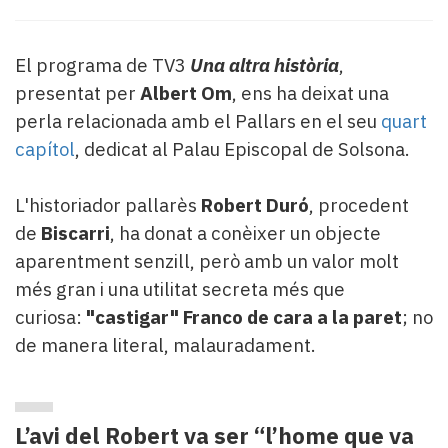
Subscriptors
La
newsletter
El programa de TV3
Una altra història
,
del
presentat per
Albert Om
, ens ha deixat una
Pallars
perla relacionada amb el Pallars en el seu
quart
Contingut
patrocinat
capítol
, dedicat al Palau Episcopal de Solsona.
Lo
més
L'historiador pallarès
Robert Duró
, procedent
llegit...
de
Biscarri
, ha donat a conèixer un objecte
Editorial
aparentment senzill, però amb un valor molt
més gran i una utilitat secreta més que
curiosa:
"castigar" Franco de cara a la paret
; no
de manera literal, malauradament.
L’avi del Robert va ser “l’home que va