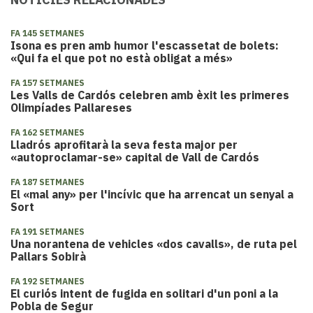
FA 145 SETMANES
Isona es pren amb humor l'escassetat de bolets:
«Qui fa el que pot no està obligat a més»
FA 157 SETMANES
Les Valls de Cardós celebren amb èxit les primeres
Olimpíades Pallareses
FA 162 SETMANES
Lladrós aprofitarà la seva festa major per
«autoproclamar-se» capital de Vall de Cardós
FA 187 SETMANES
El «mal any» per l'incívic que ha arrencat un senyal a
Sort
FA 191 SETMANES
Una norantena de vehicles «dos cavalls», de ruta pel
Pallars Sobirà
FA 192 SETMANES
El curiós intent de fugida en solitari d'un poni a la
Pobla de Segur