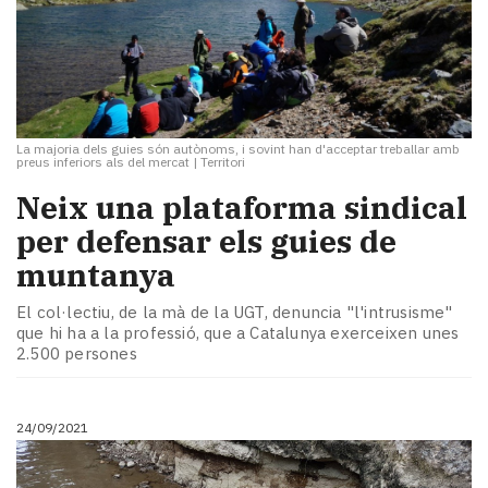
La majoria dels guies són autònoms, i sovint han d'acceptar treballar amb
preus inferiors als del mercat
|
Territori
Neix una plataforma sindical
per defensar els guies de
muntanya
El col·lectiu, de la mà de la UGT, denuncia "l'intrusisme"
que hi ha a la professió, que a Catalunya exerceixen unes
2.500 persones
24/09/2021