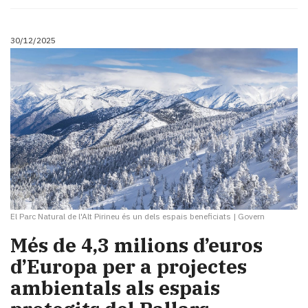
Subscriptors
La
newsletter
30/12/2025
del
Pallars
Contingut
patrocinat
Lo
més
llegit...
Editorial
El Parc Natural de l'Alt Pirineu és un dels espais beneficiats
|
Govern
Més de 4,3 milions d’euros
d’Europa per a projectes
ambientals als espais