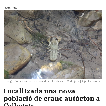
15/09/2021
Imatge d'un exemplar de cranc de riu localitzat a Collegats
|
Agents Rurals
Localitzada una nova
població de cranc autòcton a
Collegats