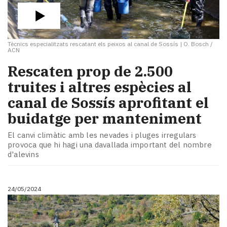
Tècnics especialitzats rescatant els peixos al canal de Sossís
|
O. Bosch /
ACN
Rescaten prop de 2.500
truites i altres espècies al
canal de Sossís aprofitant el
buidatge per manteniment
El canvi climàtic amb les nevades i pluges irregulars
provoca que hi hagi una davallada important del nombre
d'alevins
24/05/2024