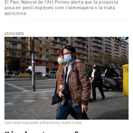
El Parc Natural de l'Alt Pirineu alerta que la proposta
posa en perill espècies com l'almesquera o la truita
autòctona
23/12/2021
Gent amb mascareta a Barcelona
|
Adrià Costa