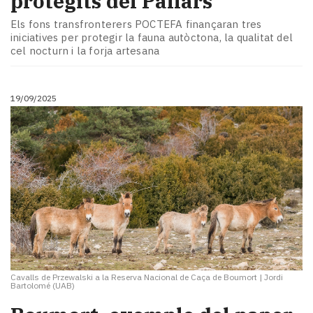
protegits del Pallars
Els fons transfronterers POCTEFA finançaran tres
iniciatives per protegir la fauna autòctona, la qualitat del
cel nocturn i la forja artesana
19/09/2025
Cavalls de Przewalski a la Reserva Nacional de Caça de Boumort
|
Jordi
Bartolomé (UAB)