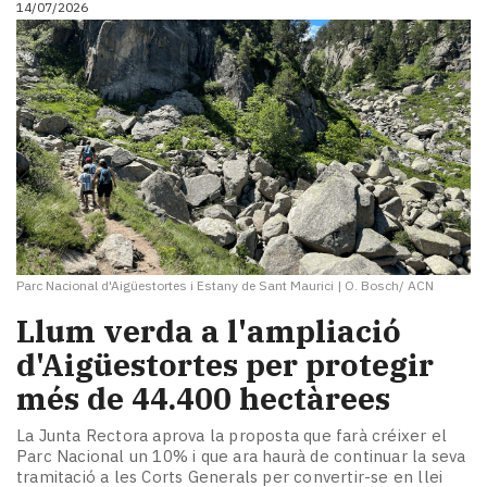
14/07/2026
i
turisme
Cultura
Esports
Mai
tant!
TV
i
mitjans
El
temps
Parc Nacional d'Aigüestortes i Estany de Sant Maurici
|
O. Bosch/ ACN
Reportatges
Entrevistes
Llum verda a l'ampliació
Enquestes
d'Aigüestortes per protegir
A
més de 44.400 hectàrees
escena!
Dis
La Junta Rectora aprova la proposta que farà créixer el
la
Parc Nacional un 10% i que ara haurà de continuar la seva
teva!
tramitació a les Corts Generals per convertir-se en llei