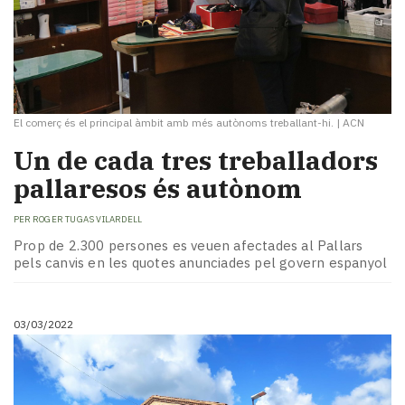
El comerç és el principal àmbit amb més autònoms treballant-hi.
|
ACN
Un de cada tres treballadors
pallaresos és autònom
PER
ROGER TUGAS VILARDELL
Prop de 2.300 persones es veuen afectades al Pallars
pels canvis en les quotes anunciades pel govern espanyol
03/03/2022