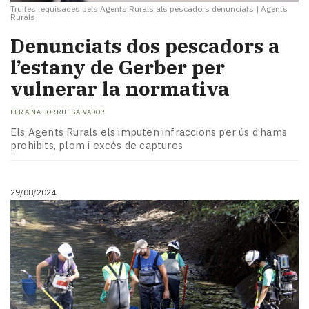
Truites requisades pels Agents Rurals als pescadors denunciats
|
Agents
Rurals
Denunciats dos pescadors a
l’estany de Gerber per
vulnerar la normativa
PER
AINA BORRUT SALVADOR
Els Agents Rurals els imputen infraccions per ús d’hams
prohibits, plom i excés de captures
29/08/2024