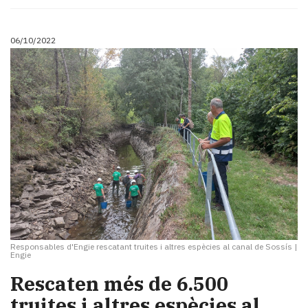
06/10/2022
Responsables d'Engie rescatant truites i altres espècies al canal de Sossís
|
Engie
Rescaten més de 6.500
truites i altres espècies al