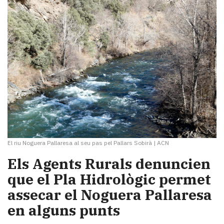
El riu Noguera Pallaresa al seu pas pel Pallars Sobirà
|
ACN
Els Agents Rurals denuncien
que el Pla Hidrològic permet
assecar el Noguera Pallaresa
en alguns punts