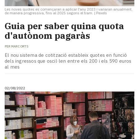
Les noves quotes es començaran a aplicar l'any 2023 i variaran anualment,
de manera progressiva, fins al 2025 segons el tram.
|
Pexels
Guia per saber quina quota
d'autònom pagaràs
PER
MARC ORTS
El nou sistema de cotització estableix quotes en funció
dels ingressos que oscil·len entre els 200 i els 590 euros
al mes
02/08/2022