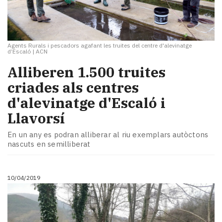
Agents Rurals i pescadors agafant les truites del centre d'alevinatge
d’Escaló
|
ACN
Alliberen 1.500 truites
criades als centres
d'alevinatge d'Escaló i
Llavorsí
En un any es podran alliberar al riu exemplars autòctons
nascuts en semilliberat
10/04/2019