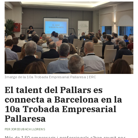
Imatge de la 10a Trobada Empresarial Pallaresa
|
ERC
El talent del Pallars es
connecta a Barcelona en la
10a Trobada Empresarial
Pallaresa
PER
JORDI UBACH LLORENS
Més de 150 empresaris i professionals s'han reunit per