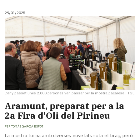
29/01/2025
L'any passat unes 2.000 persones van passar per la mostra pallaresa
|
TGE
Aramunt, preparat per a la
2a Fira d'Oli del Pirineu
PER
TOMÀS GARCIA ESPOT
La mostra torna amb diverses novetats sota el braç, però