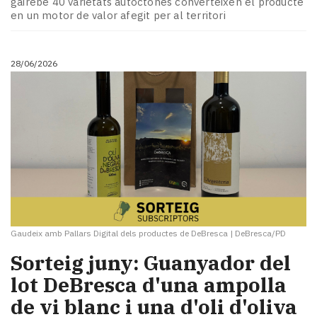
gairebé 40 varietats autòctones converteixen el producte
Subscriptors
en un motor de valor afegit per al territori
La
newsletter
del
28/06/2026
Pallars
Contingut
patrocinat
Lo
més
llegit...
Editorial
Gaudeix amb Pallars Digital dels productes de DeBresca
|
DeBresca/PD
Sorteig juny: Guanyador del
lot DeBresca d'una ampolla
de vi blanc i una d'oli d'oliva