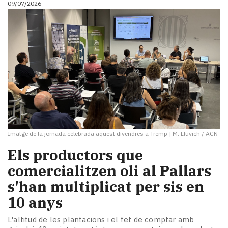
09/07/2026
i
turisme
Cultura
Esports
Mai
tant!
TV
i
mitjans
El
temps
Imatge de la jornada celebrada aquest divendres a Tremp
|
M. Lluvich / ACN
Reportatges
Entrevistes
Els productors que
Enquestes
comercialitzen oli al Pallars
A
s'han multiplicat per sis en
escena!
Dis
10 anys
la
teva!
L'altitud de les plantacions i el fet de comptar amb