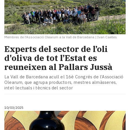
Membres de l'Associació Olearum a la Vall de Barcedana
|
Ivan Caelles
Experts del sector de l’oli
d'oliva de tot l’Estat es
reuneixen al Pallars Jussà
La Vall de Barcedana acull el 16è Congrés de l’Associació
Olearum, que agrupa productors, mestres almàsseres,
intel·lectuals i tècnics del sector
10/03/2025