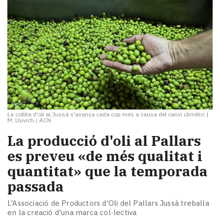
La collita d'oli al Jussà s'avança cada cop més a causa del canvi climàtic
|
M. Lluvich / ACN
La producció d'oli al Pallars
es preveu «de més qualitat i
quantitat» que la temporada
passada
L'Associació de Productors d'Oli del Pallars Jussà treballa
en la creació d'una marca col·lectiva