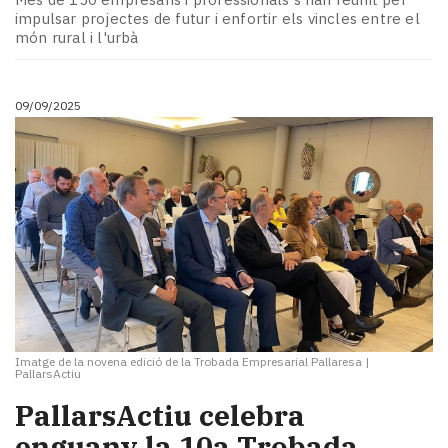
impulsar projectes de futur i enfortir els vincles entre el
món rural i l'urbà
09/09/2025
Imatge de la novena edició de la Trobada Empresarial Pallaresa
|
PallarsActiu
PallarsActiu celebra
enguany la 10a Trobada