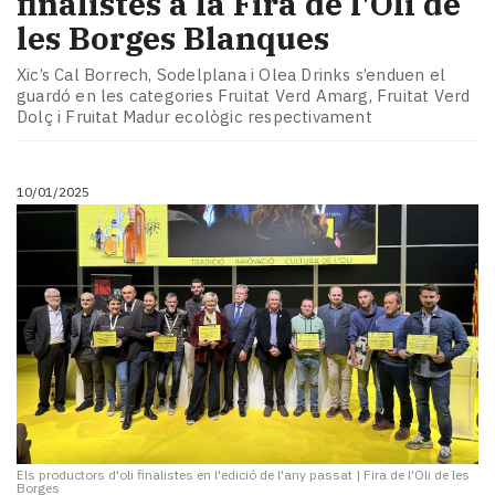
finalistes a la Fira de l'Oli de
les Borges Blanques
Xic’s Cal Borrech, Sodelplana i Olea Drinks s’enduen el
guardó en les categories Fruitat Verd Amarg, Fruitat Verd
Dolç i Fruitat Madur ecològic respectivament
10/01/2025
Els productors d'oli finalistes en l'edició de l'any passat
|
Fira de l'Oli de les
Borges