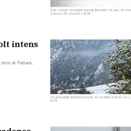
Dos cotxes circulant enmig del vent i la neu, en im
d'arxiu
|
M. Lluvich / ACN
olt intens
ero al Pallars,
Un paisatge emblanquinat, en imatge d'arxiu
|
A. L
ACN