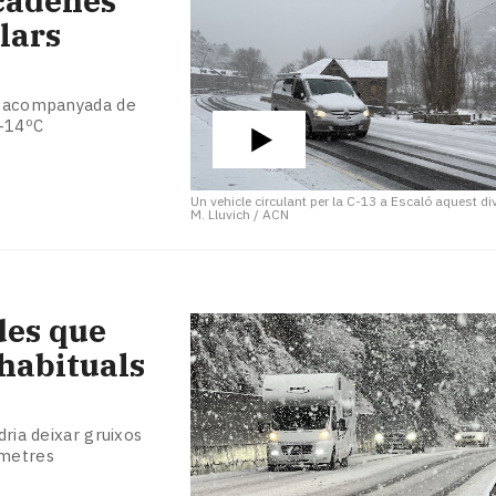
 cadenes
lars
at acompanyada de
 -14ºC
Un vehicle circulant per la C-13 a Escaló aquest d
M. Lluvich / ACN
des que
 habituals
dria deixar gruixos
 metres