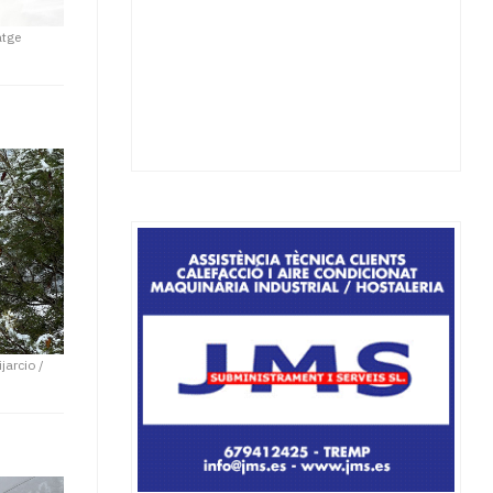
atge
ijarcio /