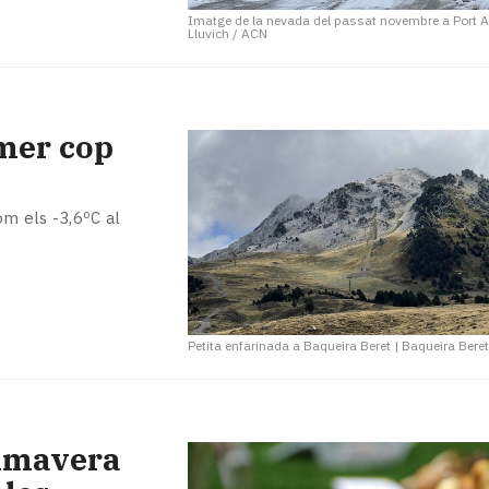
Imatge de la nevada del passat novembre a Port A
Lluvich / ACN
imer cop
m els -3,6ºC al
Petita enfarinada a Baqueira Beret
|
Baqueira Bere
rimavera