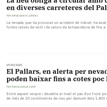
La neu obliga a circular amb
en diverses carreteres del Pal
PER
JORDI UBACH LLORENS
La nevada, que ha provocat un accident de trànsit, ha an
fortes ratxes de vent i de valors de temperatura de fins a
07/02/2025
El Pallars, en alerta per neva
poden baixar fins a cotes poc
PER
TOMÀS GARCIA ESPOT
Entre aquest vespre i dissabte al matí el pas d’un front po
de més de 20 centímetres de neu per damunt dels 1.400