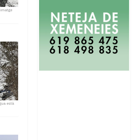
 imatge
igua està