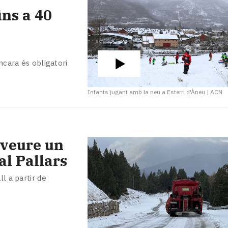
ins a 40
ncara és obligatori
Infants jugant amb la neu a Esterri d'Àneu
|
ACN
eveure un
al Pallars
l a partir de