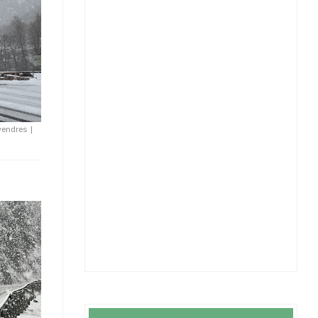
ivendres
|