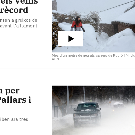
dels veïns
 rècord
onten a gruixos de
avant l'aïllament
Més d'un metre de neu als carrers de Rubió
|
M. Ll
ACN
a per
allars i
iben ara tres