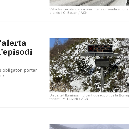
Vehicles circulant sota una intensa nevada en una
d'arxiu
|
O. Bosch / ACN
'alerta
l'episodi
s obligatori portar
rpe
Un cartell lluminós indicant que el port de la Bona
tancat
|
M. Lluvich / ACN