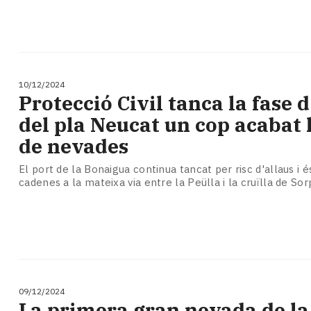
10/12/2024
Protecció Civil tanca la fase d
del pla Neucat un cop acabat 
de nevades
El port de la Bonaigua continua tancat per risc d'allaus i é
cadenes a la mateixa via entre la Peülla i la cruïlla de So
09/12/2024
La primera gran nevada de la