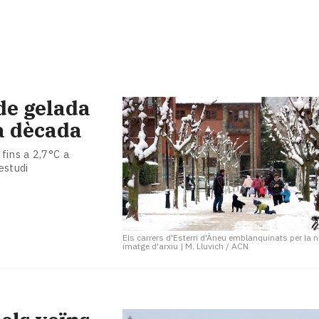
 de gelada
da dècada
fins a 2,7°C a
estudi
Els carrers d'Esterri d'Àneu emblanquinats per la n
imatge d'arxiu
|
M. Lluvich / ACN