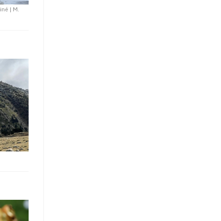
iné
|
M.
t