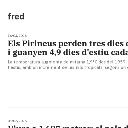
i
turisme
fred
Cultura
Esports
Mai
16/04/2026
tant!
Els Pirineus perden tres dies
TV
i guanyen 4,9 dies d'estiu ca
i
mitjans
La temperatura augmenta de mitjana 1,9°C des del 1959 i 
El
l'estiu, amb un increment de les nits tropicals, segons un 
temps
Reportatges
Entrevistes
Enquestes
A
escena!
Dis
la
05/02/2026
teva!