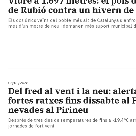
Viure a 1.697 metres: el pols 
Subscriptors
de Rubió contra un hivern de
La
newsletter
Els dos únics veïns del poble més alt de Catalunya s'enfr
del
més d'un metre de neu i demanen més suport municipal d
Pallars
Contingut
patrocinat
Lo
més
llegit...
Editorial
08/01/2026
Del fred al vent i la neu: alert
fortes ratxes fins dissabte al P
nevades al Pirineu
Després de tres dies de temperatures de fins a -19,4ºC arr
jornades de fort vent