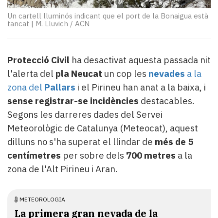
Subscriptors
La
Un cartell lluminós indicant que el port de la Bonaigua està
tancat
|
M. Lluvich / ACN
newsletter
del
Pallars
Contingut
Protecció Civil
ha desactivat aquesta passada nit
patrocinat
l'alerta del
pla Neucat
un cop les
nevades
a la
Lo
zona del
Pallars
i el Pirineu han anat a la baixa, i
més
sense registrar-se incidències
destacables.
llegit...
Segons les darreres dades del Servei
Editorial
Meteorològic de Catalunya (Meteocat), aquest
dilluns no s'ha superat el llindar de
més de 5
centímetres
per sobre dels
700 metres
a la
zona de l'Alt Pirineu i Aran.
METEOROLOGIA
La primera gran nevada de la