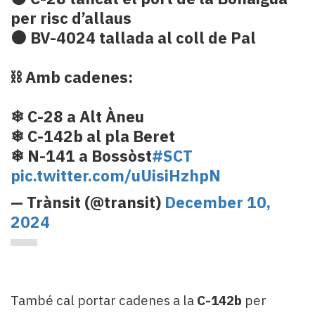
per risc d’allaus
⚫ BV-4024 tallada al coll de Pal
⛓ Amb cadenes:
❄ C-28 a Alt Àneu
❄ C-142b al pla Beret
❄ N-141 a Bossòst
#SCT
pic.twitter.com/uUisiHzhpN
— Trànsit (@transit)
December 10,
2024
També cal portar cadenes a la
C-142b
per