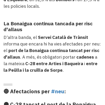
les policies locals.
La Bonaigua continua tancada per risc
d'allaus
D'altra banda, el
Servei Català de Trànsit
informa que encara hi ha vies afectades per neu:
el
port de la Bonaigua continua tancat per risc
d'allaus
. A més, és obligatori portar
cadenes
a
la mateixa
C-28
entre Arties i Baqueira
i
entre
la Peülla i la cruïlla de Sorpe
.
🔵 Afectacions per
#neu
:
⚫ C-28 tancat el port de la Bonaigua