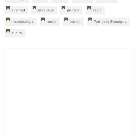
aire fred
llevaneus
gruixos
esquí
meteorologia
tardor
trànsit
Port de la Bonaigua
allaus