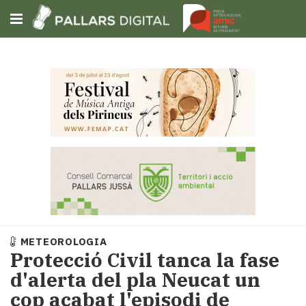
Subscriu-t'hi
Cerca
Portada
Opinió
Fem-
ho
fàcil
Successos
Societat
METEOROLOGIA
Política
Protecció Civil tanca la fase
i
d'alerta del pla Neucat un
municipis
cop acabat l'episodi de
Economia