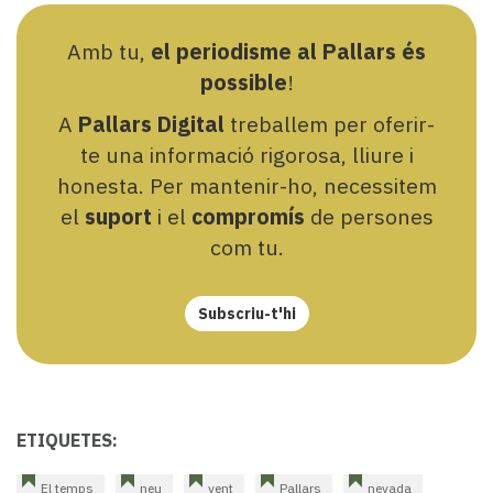
Amb tu,
el periodisme al Pallars és
possible
!
A
Pallars Digital
treballem per oferir-
te una informació rigorosa, lliure i
honesta. Per mantenir-ho, necessitem
el
suport
i el
compromís
de persones
com tu.
Subscriu-t'hi
ETIQUETES:
El temps
neu
vent
Pallars
nevada