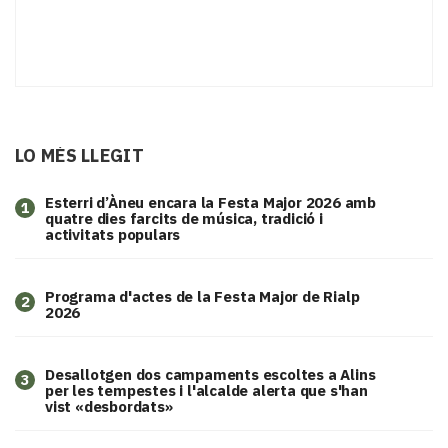
LO MÉS LLEGIT
Esterri d’Àneu encara la Festa Major 2026 amb
1
quatre dies farcits de música, tradició i
activitats populars
Programa d'actes de la Festa Major de Rialp
2
2026
​Desallotgen dos campaments escoltes a Alins
3
per les tempestes i l'alcalde alerta que s'han
vist «desbordats»