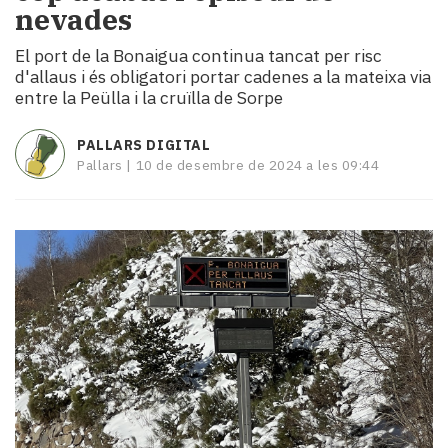
nevades
i
turisme
El port de la Bonaigua continua tancat per risc
Cultura
d'allaus i és obligatori portar cadenes a la mateixa via
Esports
entre la Peülla i la cruïlla de Sorpe
Mai
tant!
PALLARS DIGITAL
TV
Pallars |
10 de desembre de 2024 a les 09:44
i
mitjans
El
temps
Reportatges
Entrevistes
Enquestes
A
escena!
Dis
la
teva!