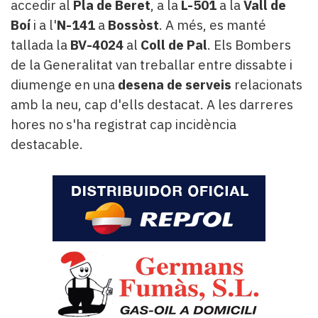
accedir al
Pla de Beret
, a la
L-501
a la
Vall de
Boí
i a l'
N-141
a
Bossòst
. A més, es manté
tallada la
BV-4024
al
Coll de Pal
. Els Bombers
de la Generalitat van treballar entre dissabte i
diumenge en una
desena de serveis
relacionats
amb la neu, cap d'ells destacat. A les darreres
hores no s'ha registrat cap incidència
destacable.