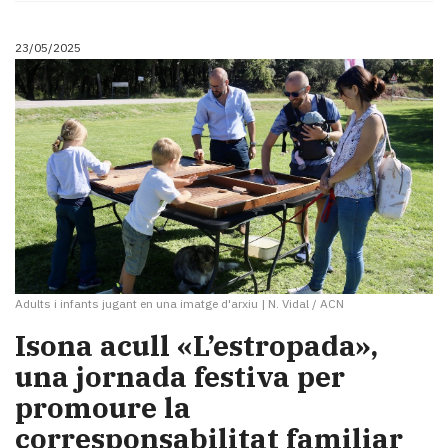
23/05/2025
Adults i infants jugant en una imatge d'arxiu
|
N. Vidal / ACN
Isona acull «L’estropada»,
una jornada festiva per
promoure la
corresponsabilitat familiar