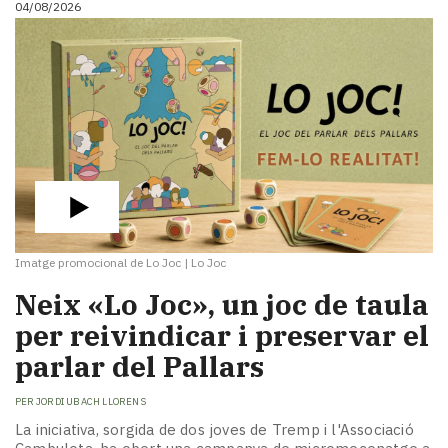
04/08/2026
i
turisme
Cultura
Esports
Mai
tant!
TV
i
mitjans
El
temps
Imatge promocional de Lo Joc
|
Lo Joc
Reportatges
Entrevistes
​Neix «Lo Joc», un joc de taula
Enquestes
per reivindicar i preservar el
A
parlar del Pallars
escena!
Dis
PER
JORDI UBACH LLORENS
la
teva!
La iniciativa, sorgida de dos joves de Tremp i l'Associació