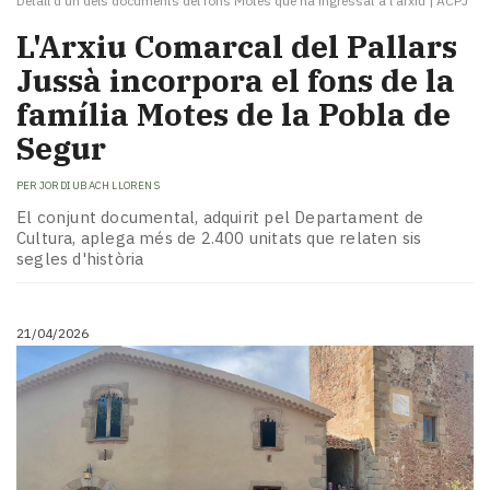
Detall d'un dels documents del fons Motes que ha ingressat a l'arxiu
|
ACPJ
L'Arxiu Comarcal del Pallars
Jussà incorpora el fons de la
família Motes de la Pobla de
Segur
PER
JORDI UBACH LLORENS
El conjunt documental, adquirit pel Departament de
Cultura, aplega més de 2.400 unitats que relaten sis
segles d'història
21/04/2026