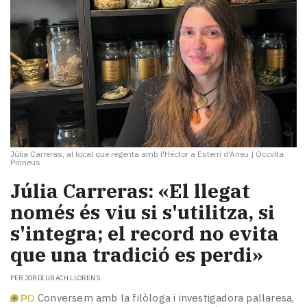
Júlia Carreras, al local que regenta amb l'Héctor a Esterri d'Aneu
|
Occvlta
Pirineus
Júlia Carreras: «El llegat
només és viu si s'utilitza, si
s'integra; el record no evita
que una tradició es perdi»
PER
JORDI UBACH LLORENS
Conversem amb la filòloga i investigadora pallaresa,