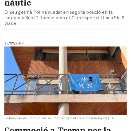
nàutic
El seu germà Pol ha quedat en segona posició en la
categoria Sub21, també amb el Club Esportiu Lleida Ski &
Wake
25/07/2024
La bandera de Tremp amb un crespó negre al consistori trempolí
|
TGE
Commoció a Tremp per la