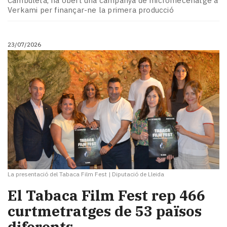
Cambuleta, ha obert una campanya de micromecenatge a
Subscriptors
Verkami per finançar-ne la primera producció
La
newsletter
del
23/07/2026
Pallars
Contingut
patrocinat
Lo
més
llegit...
Editorial
La presentació del Tabaca Film Fest
|
Diputació de Lleida
El Tabaca Film Fest rep 466
curtmetratges de 53 països
diferents