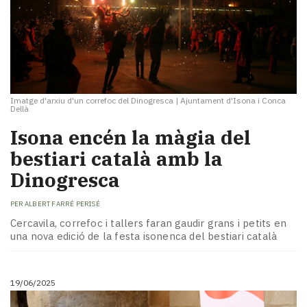
Imatge d'arxiu d'un correfoc del Dinogresca
|
Ajuntament d'Isona i Conca
Dellà
Isona encén la màgia del
bestiari català amb la
Dinogresca
PER
ALBERT FARRÉ PERISÉ
Cercavila, correfoc i tallers faran gaudir grans i petits en
una nova edició de la festa isonenca del bestiari català
19/06/2025