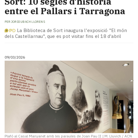
Sort: 10 segles d’història
entre el Pallars i Tarragona
PER
JORDI UBACH LLORENS
La Biblioteca de Sort inaugura l'exposició "El món
dels Castellarnau", que es pot visitar fins el 18 d'abril
09/03/2026
Plafó al Casal Manyanet amb les paraules de Joan Pau II
|
M. Lluvich / ACN