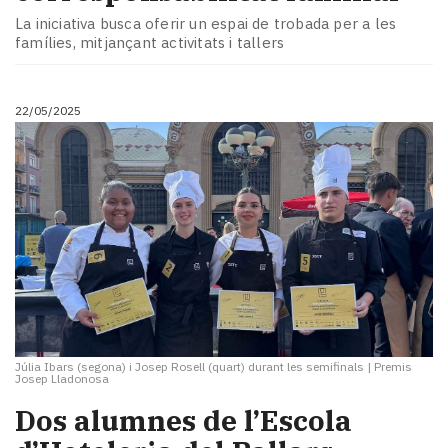
La iniciativa busca oferir un espai de trobada per a les
famílies, mitjançant activitats i tallers
22/05/2025
Júlia Ibars (segona) i Josep Rosell (quart) durant les semifinals
|
Premis
Josep Lladonosa
Dos alumnes de l’Escola