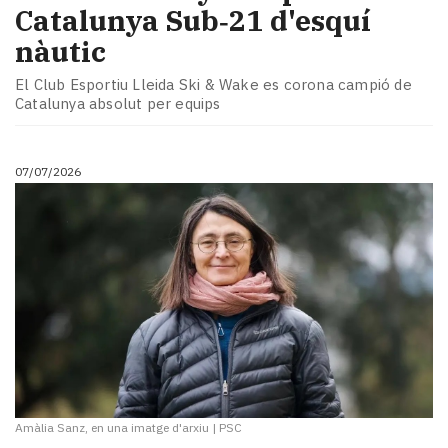
Catalunya Sub‑21 d'esquí
nàutic
El Club Esportiu Lleida Ski & Wake es corona campió de
Catalunya absolut per equips
07/07/2026
Amàlia Sanz, en una imatge d'arxiu
|
PSC