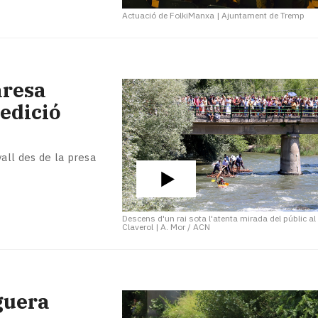
Actuació de FolkiManxa
|
Ajuntament de Tremp
aresa
edició
all des de la presa
Descens d'un rai sota l'atenta mirada del públic al
Claverol
|
A. Mor / ACN
guera