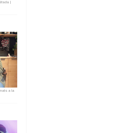
litada
|
onats a la