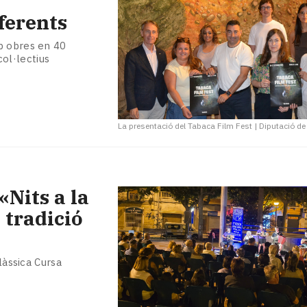
ferents
b obres en 40
col·lectius
La presentació del Tabaca Film Fest
|
Diputació de
«Nits a la
 tradició
làssica Cursa