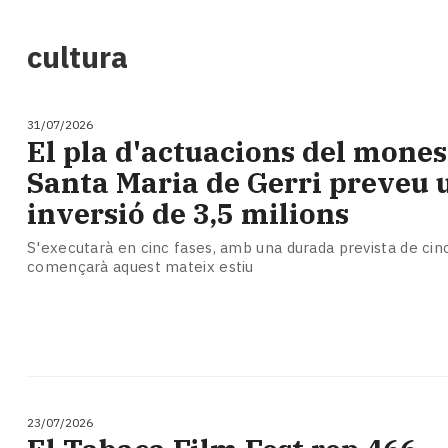
i
turisme
cultura
Cultura
Esports
Mai
31/07/2026
tant!
El pla d'actuacions del mones
TV
Santa Maria de Gerri preveu 
i
mitjans
inversió de 3,5 milions
El
temps
S'executarà en cinc fases, amb una durada prevista de cinc
començarà aquest mateix estiu
Reportatges
Entrevistes
Enquestes
A
escena!
Dis
la
23/07/2026
teva!