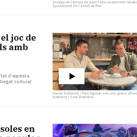
Imatge de l'ermita de Sant Feliu recentment rehabi
Ajuntament de Castell de Mur
el joc de
als amb
ïtat d'aquesta
llegat cultural
Xavier Soldevila i Pere Aguilar són uns grans afici
botifarra
|
Som Botifarra
nsoles en