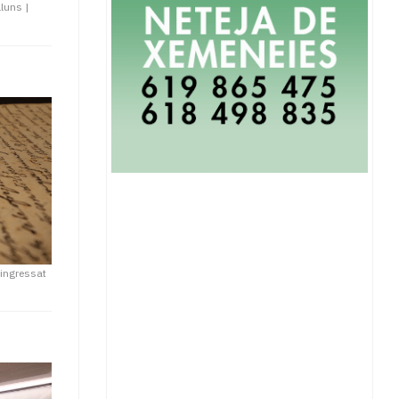
lluns
|
 ingressat