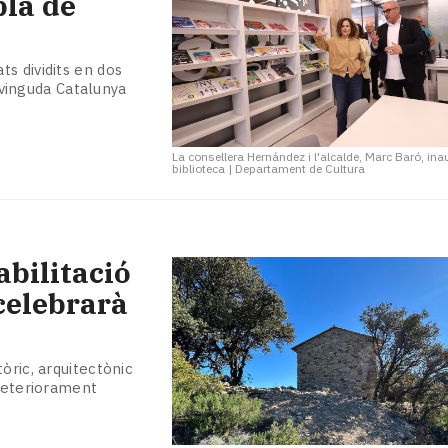
bla de
s dividits en dos
’avinguda Catalunya
La consellera Hernández i l'alcalde, Marc Baró, ina
biblioteca
|
Departament de Cultura
abilitació
 celebrarà
òric, arquitectònic
 deteriorament