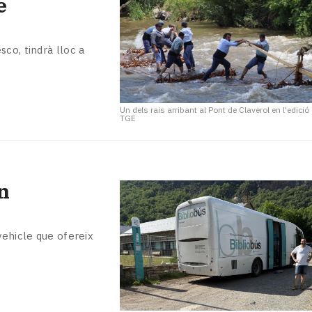
e
co, tindrà lloc a
Un dels rais arribant al Pont de Claverol en l'edici
TGE
n
vehicle que ofereix