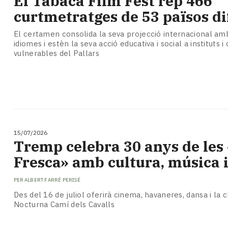
El Tabaca Film Fest rep 466
Subscriptors
curtmetratges de 53 països di
La
newsletter
El certamen consolida la seva projecció internacional am
del
idiomes i estèn la seva acció educativa i social a instituts i 
Pallars
vulnerables del Pallars
Contingut
patrocinat
Lo
més
llegit...
Editorial
15/07/2026
Tremp celebra 30 anys de les 
Fresca» amb cultura, música i
PER
ALBERT FARRÉ PERISÉ
Des del 16 de juliol oferirà cinema, havaneres, dansa i la c
Nocturna Camí dels Cavalls