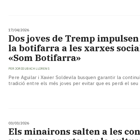
17/04/2026
Dos joves de Tremp impulsen 
la botifarra a les xarxes soci
«Som Botifarra»
PER
JORDI UBACH LLORENS
Pere Aguilar i Xavier Soldevila busquen garantir la continu
tradició entre els més joves per evitar que es perdi el seu 
03/03/2026
Els minairons salten a les co