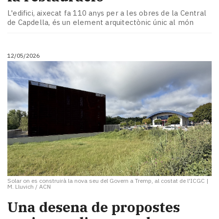
Subscriptors
L'edifici, aixecat fa 110 anys per a les obres de la Central
La
de Capdella, és un element arquitectònic únic al món
newsletter
del
Pallars
12/05/2026
Contingut
patrocinat
Lo
més
llegit...
Editorial
Solar on es construirà la nova seu del Govern a Tremp, al costat de l'ICGC
|
M. Lluvich / ACN
Una desena de propostes