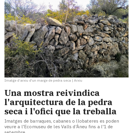
Imatge d’arxiu d'un marge de pedra seca
|
Arxiu
Una mostra reivindica
l'arquitectura de la pedra
seca i l'ofici que la treballa
Imatges de barraques, cabanes o llobateres es poden
veure a l'Ecomuseu de les Valls d'Àneu fins a l'1 de
setembre