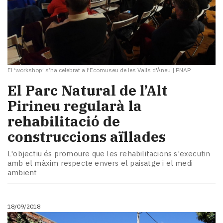
El ‘workshop’ s’ha celebrat a l'Ecomuseu de les Valls d'Àneu
|
PNAP
​El Parc Natural de l’Alt
Pirineu regularà la
rehabilitació de
construccions aïllades
L'objectiu és promoure que les rehabilitacions s'executin
amb el màxim respecte envers el paisatge i el medi
ambient
18/09/2018