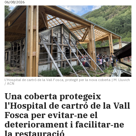
06/08/2026
i
turisme
Cultura
Esports
Mai
tant!
TV
i
mitjans
El
temps
L'Hospital de cartró de la Vall Fosca, protegit per la nova coberta
|
M. Lluvich
Reportatges
/ ACN
Entrevistes
Una coberta protegeix
Enquestes
A
l'Hospital de cartró de la Vall
escena!
Fosca per evitar‑ne el
Dis
deteriorament i facilitar‑ne
la
teva!
la restauració