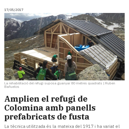
17/05/2017
La rehabilitació del refugi suposa guanyar 80 metres quadrats
|
Ruben
Bañuelos
Amplien el refugi de
Colomina amb panells
prefabricats de fusta
La tècnica utilitzada és la mateixa del 1917 i ha variat el