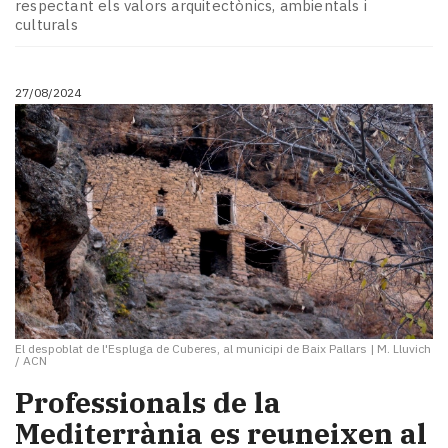
respectant els valors arquitectònics, ambientals i
culturals
27/08/2024
El despoblat de l'Espluga de Cuberes, al municipi de Baix Pallars
|
M. Lluvich
/ ACN
Professionals de la
Mediterrània es reuneixen al