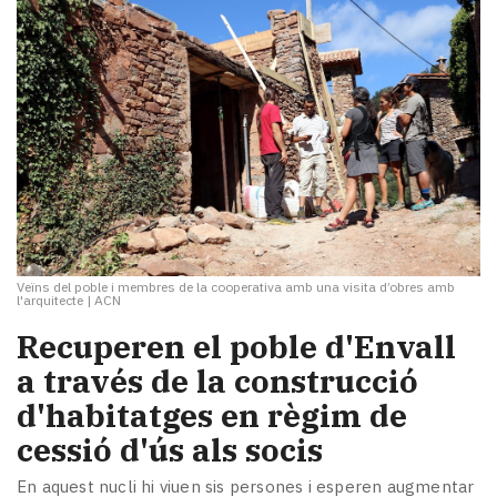
Veïns del poble i membres de la cooperativa amb una visita d’obres amb
l'arquitecte
|
ACN
Recuperen el poble d'Envall
a través de la construcció
d'habitatges en règim de
cessió d'ús als socis
En aquest nucli hi viuen sis persones i esperen augmentar