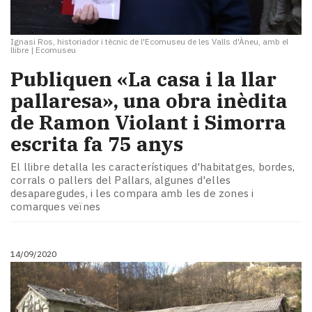
Ignasi Ros, historiador i tècnic de l'Ecomuseu de les Valls d'Àneu, amb el
llibre
|
Ecomuseu
Publiquen «La casa i la llar
pallaresa», una obra inèdita
de Ramon Violant i Simorra
escrita fa 75 anys
El llibre detalla les característiques d'habitatges, bordes,
corrals o pallers del Pallars, algunes d'elles
desaparegudes, i les compara amb les de zones i
comarques veïnes
14/09/2020