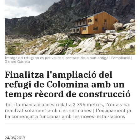
Imatge del refugi on es pot veure el contrast de la part antiga i l'ampliació
|
Gerard Garreta
​Finalitza l'ampliació del
refugi de Colomina amb un
temps rècord de construcció
Tot i la manca d'accés rodat a 2.395 metres, l'obra s'ha
realitzat solament amb cinc setmanes | L'equipament ja
ha començat a funcionar amb les noves instal·lacions
24/05/2017