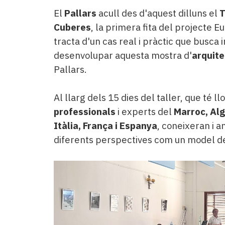
El
Pallars
acull des d'aquest dilluns el
T
Cuberes
, la primera fita del projecte 
tracta d'un cas real i pràctic que busca
desenvolupar aquesta mostra d'
arquite
Pallars.
Al llarg dels 15 dies del taller, que té l
professionals
i experts del
Marroc, Algè
Itàlia, França i Espanya
, coneixeran i 
diferents perspectives com un model 