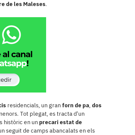
re de les Maleses
.
cis
residencials, un gran
forn de pa
,
dos
menors. Tot plegat, es tracta d’un
s històric en un
precari estat de
t un seguit de camps abancalats en els