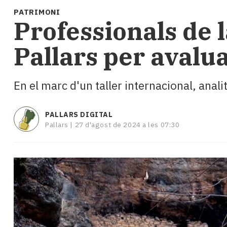
i
PATRIMONI
turisme
Professionals de 
Cultura
Esports
Pallars per avalua
Mai
tant!
TV
En el marc d'un taller internacional, ana
i
mitjans
El
PALLARS DIGITAL
temps
Pallars |
27 d'agost de 2024 a les 07:30
Reportatges
Entrevistes
Enquestes
A
escena!
Dis
la
teva!