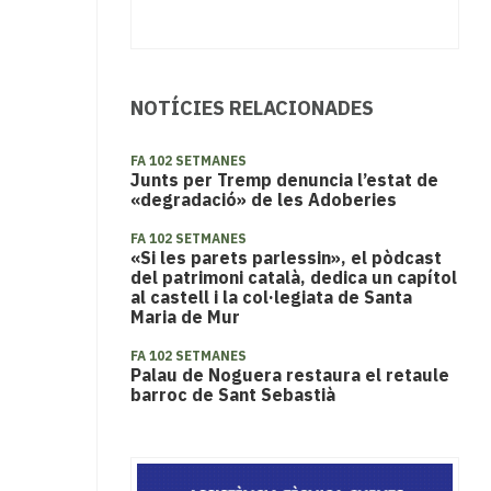
NOTÍCIES RELACIONADES
FA 102 SETMANES
Junts per Tremp denuncia l’estat de
«degradació» de les Adoberies
FA 102 SETMANES
«Si les parets parlessin», el pòdcast
del patrimoni català, dedica un capítol
al castell i la col·legiata de Santa
Maria de Mur
FA 102 SETMANES
Palau de Noguera restaura el retaule
barroc de Sant Sebastià