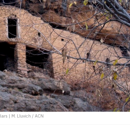
lars
|
M. Lluvich / ACN