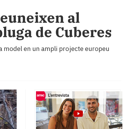
reuneixen al
spluga de Cuberes
m a model en un ampli projecte europeu