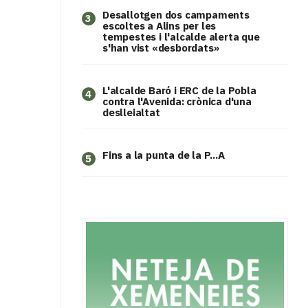
​Desallotgen dos campaments
3
escoltes a Alins per les
tempestes i l'alcalde alerta que
s'han vist «desbordats»
L'alcalde Baró i ERC de la Pobla
4
contra l'Avenida: crònica d'una
deslleialtat
Fins a la punta de la P...A
5