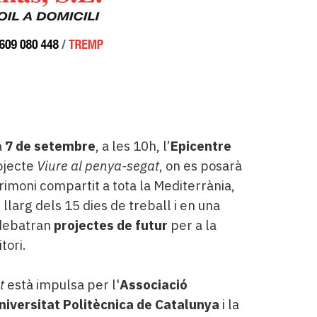
a
7 de setembre
, a les 10h, l’
Epicentre
rojecte
Viure al penya-segat
, on es posarà
imoni compartit a tota la Mediterrània,
l llarg dels 15 dies de treball i en una
 debatran
projectes de futur
per a la
tori.
t
està impulsa per l'
Associació
niversitat Politècnica de Catalunya
i la