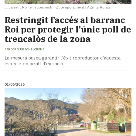
El barranc Roi té l'accés restringit temporalment
|
Agents Rurals
​Restringit l’accés al barranc
Roi per protegir l'únic poll de
trencalòs de la zona
PER
JORDI UBACH LLORENS
La mesura busca garantir l'èxit reproductor d'aquesta
espècie en perill d'extinció
01/06/2026