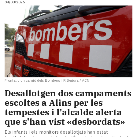
04/08/2026
i
turisme
Cultura
Esports
Mai
tant!
TV
i
mitjans
El
temps
Frontal d'un camió dels Bombers
|
R.Segura / ACN
Reportatges
Entrevistes
​Desallotgen dos campaments
Enquestes
escoltes a Alins per les
A
tempestes i l'alcalde alerta
escena!
Dis
que s'han vist «desbordats»
la
teva!
Els infants i els monitors desallotjats han estat