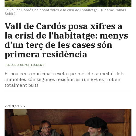
La Vall de Cardós ha posat xifres a la crisi de l'habitatge
|
Turisme Pallars
Sobirà
​Vall de Cardós posa xifres a
la crisi de l’habitatge: menys
d'un terç de les cases són
primera residència
PER
JORDI UBACH LLORENS
El nou cens municipal revela que més de la meitat dels
immobles són segones residències i un 8% es troben
totalment buits
27/01/2026