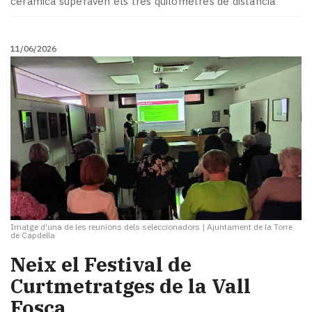
ceràmica superaven els tres quilòmetres de distància
11/06/2026
Imatge d'una de les reunions dels seleccionadors
|
Ajuntament de la Torre
de Capdella
Neix el Festival de
Curtmetratges de la Vall
Fosca