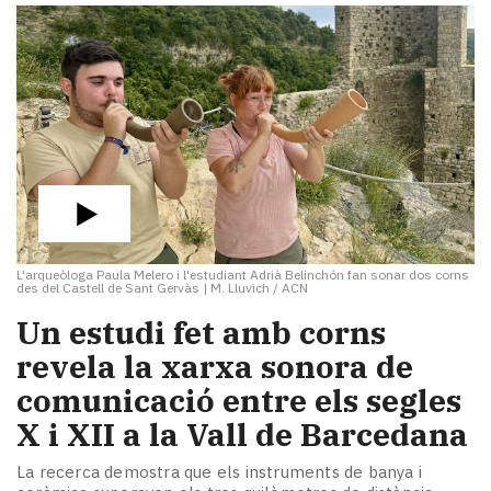
L'arqueòloga Paula Melero i l'estudiant Adrià Belinchón fan sonar dos corns
des del Castell de Sant Gervàs
|
M. Lluvich / ACN
Un estudi fet amb corns
revela la xarxa sonora de
comunicació entre els segles
X i XII a la Vall de Barcedana
La recerca demostra que els instruments de banya i