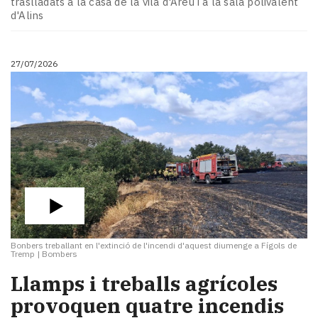
traslladats a la casa de la vila d'Àreu i a la sala polivalent
Subscriptors
d'Alins
La
newsletter
del
27/07/2026
Pallars
Contingut
patrocinat
Lo
més
llegit...
Editorial
Bonbers treballant en l'extinció de l'incendi d'aquest diumenge a Fígols de
Tremp
|
Bombers
Llamps i treballs agrícoles
provoquen quatre incendis