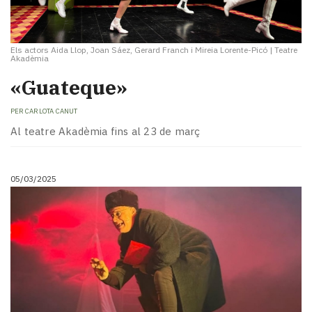
Els actors Aida Llop, Joan Sáez, Gerard Franch i Mireia Lorente-Picó
|
Teatre
Akadèmia
«Guateque»
PER
CARLOTA CANUT
Al teatre Akadèmia fins al 23 de març
05/03/2025