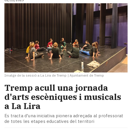
Imatge de la sessió a La Lira de Tremp
|
Ajuntament de Tremp
Tremp acull una jornada
d'arts escèniques i musicals
a La Lira
Es tracta d'una iniciativa pionera adreçada al professorat
de totes les etapes educatives del territori