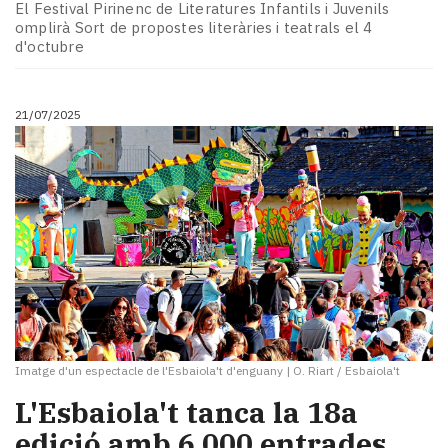
El Festival Pirinenc de Literatures Infantils i Juvenils
omplirà Sort de propostes literàries i teatrals el 4
d'octubre
21/07/2025
Imatge d'un espectacle de l'Esbaiola't d'enguany
|
O. Riart / Esbaiola't
L'Esbaiola't tanca la 18a
edició amb 6.000 entrades