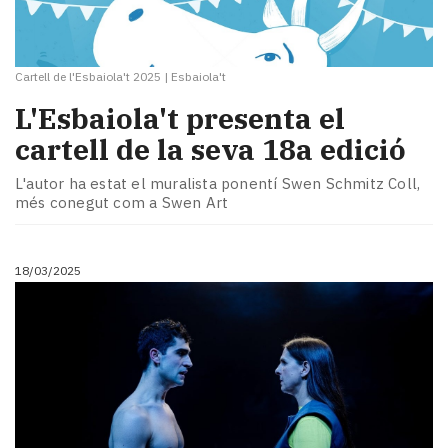
Cartell de l'Esbaiola't 2025
|
Esbaiola't
L'Esbaiola't presenta el
cartell de la seva 18a edició
L'autor ha estat el muralista ponentí Swen Schmitz Coll,
més conegut com a Swen Art
18/03/2025