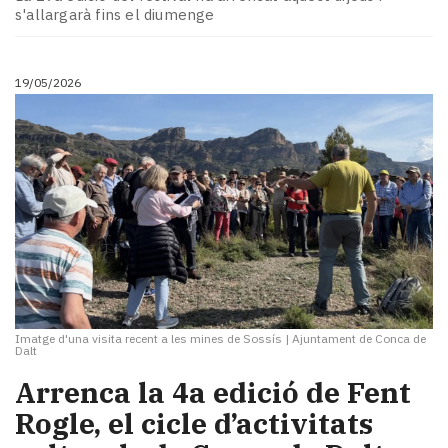
Subscriptors
s'allargarà fins el diumenge
La
newsletter
del
19/05/2026
Pallars
Contingut
patrocinat
Lo
més
llegit...
Editorial
Imatge d'una visita recent a les mines de Sossís
|
Ajuntament de Conca de
Dalt
Arrenca la 4a edició de Fent
Rogle, el cicle d’activitats