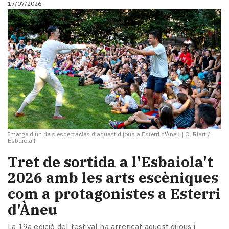
17/07/2026
i
turisme
Cultura
Esports
Mai
tant!
TV
i
mitjans
El
temps
Imatge d'un dels espectacles d'aquest dijous a Esterri d'Àneu
|
O. Riart /
Reportatges
Esbaiola't
Entrevistes
Tret de sortida a l'Esbaiola't
Enquestes
A
2026 amb les arts escèniques
escena!
com a protagonistes a Esterri
Dis
d'Àneu
la
teva!
La 19a edició del festival ha arrencat aquest dijous i