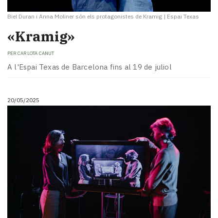
Biel Duran i Anna Moliner són els protagonistes de Kramig
|
Espai Texas
«Kramig»
PER
CARLOTA CANUT
A l'Espai Texas de Barcelona fins al 19 de juliol
20/05/2025