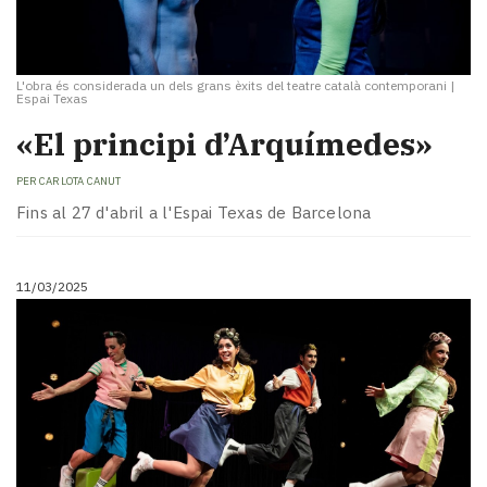
L'obra és considerada un dels grans èxits del teatre català contemporani
|
Espai Texas
«El principi d’Arquímedes»
PER
CARLOTA CANUT
Fins al 27 d'abril a l'Espai Texas de Barcelona
11/03/2025