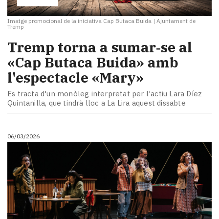
Imatge promocional de la iniciativa Cap Butaca Buida
|
Ajuntament de
Tremp
​Tremp torna a sumar‑se al
«Cap Butaca Buida» amb
l'espectacle «Mary»
Es tracta d'un monòleg interpretat per l'actiu Lara Díez
Quintanilla, que tindrà lloc a La Lira aquest dissabte
06/03/2026