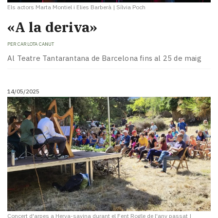
Els actors Marta Montiel i Elies Barberà
|
Sílvia Poch
«A la deriva»
PER
CARLOTA CANUT
Al Teatre Tantarantana de Barcelona fins al 25 de maig
14/05/2025
Concert d'arpes a Herva-savina durant el Fent Rogle de l'any passat
|