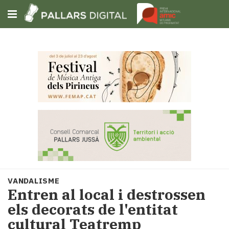
Subscriu-t'hi
Cerca
Portada
Opinió
Fem-
ho
fàcil
Successos
Societat
VANDALISME
Política
Entren al local i destrossen
i
els decorats de l'entitat
municipis
cultural Teatremp
Economia