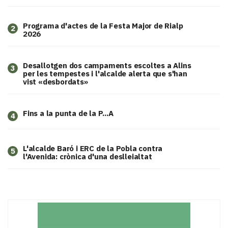
Programa d'actes de la Festa Major de Rialp
2
2026
​Desallotgen dos campaments escoltes a Alins
3
per les tempestes i l'alcalde alerta que s'han
vist «desbordats»
Fins a la punta de la P...A
4
L'alcalde Baró i ERC de la Pobla contra
5
l'Avenida: crònica d'una deslleialtat