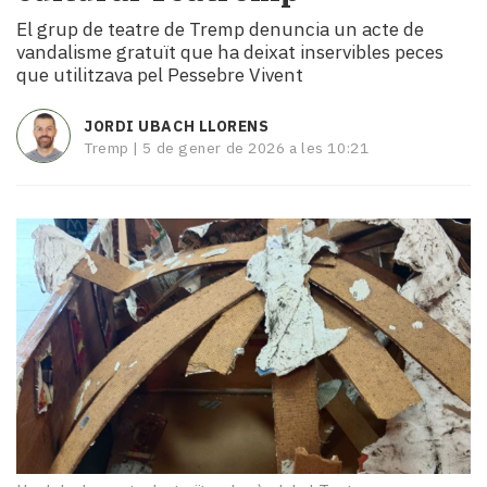
i
El grup de teatre de Tremp denuncia un acte de
turisme
vandalisme gratuït que ha deixat inservibles peces
Cultura
que utilitzava pel Pessebre Vivent
Esports
Mai
JORDI UBACH LLORENS
tant!
Tremp |
5 de gener de 2026 a les 10:21
TV
i
mitjans
El
temps
Reportatges
Entrevistes
Enquestes
A
escena!
Dis
la
teva!