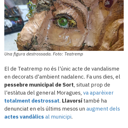
Una figura destrossada. Foto: Teatremp
El de Teatremp no és l'únic acte de vandalisme
en decorats d'ambient nadalenc. Fa uns dies, el
pessebre municipal de Sort
, situat prop de
l'estàtua del general Moragues,
va aparèixer
totalment destrossat
.
Llavorsí
també ha
denunciat en els últims mesos un
augment dels
actes vandàlics
al municipi
.