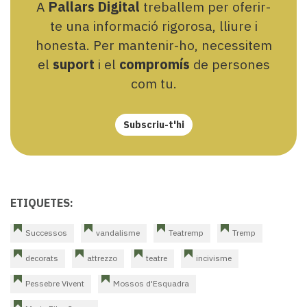
A
Pallars Digital
treballem per oferir-
te una informació rigorosa, lliure i
honesta. Per mantenir-ho, necessitem
el
suport
i el
compromís
de persones
com tu.
Subscriu-t'hi
ETIQUETES:
Successos
vandalisme
Teatremp
Tremp
decorats
attrezzo
teatre
incivisme
Pessebre Vivent
Mossos d'Esquadra