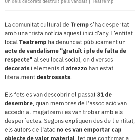
Un dels decorats destruït pels vàndals
|
Teatremp
Subscriptors
La
newsletter
del
La comunitat cultural de
Tremp
s’ha despertat
Pallars
amb una trista notícia aquest inici d’any. L’entitat
Contingut
local
Teatremp
ha denunciat públicament un
patrocinat
acte de vandalisme "gratuït i ple de falta de
Lo
respecte"
al seu local social, on diversos
més
llegit...
decorats
i elements d'
atrezzo
han estat
Editorial
literalment
destrossats
.
Els fets es van descobrir el passat
31 de
desembre
, quan membres de l'associació van
accedir al magatzem i es van trobar amb els
desperfectes. Segons expliquen des de l'entitat,
els autors de l'atac
no es van emportar cap
objecte de valor material
, fet que confirmaria