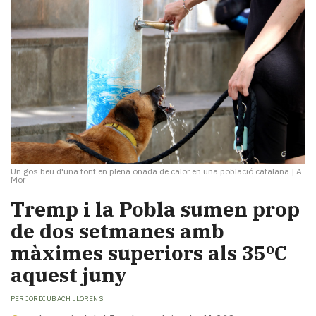
Un gos beu d'una font en plena onada de calor en una població catalana
|
A.
Mor
Tremp i la Pobla sumen prop
de dos setmanes amb
màximes superiors als 35ºC
aquest juny
PER
JORDI UBACH LLORENS