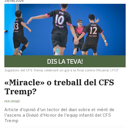
18/06/2026
Jugadors del CFS Tremp celebrant un gol a la final contra l'Alcanar
|
FCF
«Miracle» o treball del CFS
Tremp?
PER
OPINIÓ
Article d'opinió d'un lector del diari sobre el mèrit de
l'ascens a Divisió d'Honor de l'equip infantil del CFS
Tremp