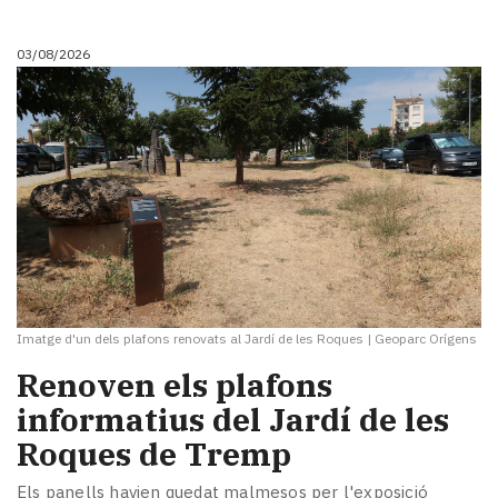
i
turisme
03/08/2026
Cultura
Esports
Mai
tant!
TV
i
mitjans
El
temps
Reportatges
Entrevistes
Imatge d'un dels plafons renovats al Jardí de les Roques
|
Geoparc Orígens
Enquestes
A
Renoven els plafons
escena!
informatius del Jardí de les
Dis
Roques de Tremp
la
teva!
Els panells havien quedat malmesos per l'exposició