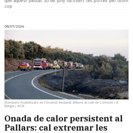
que aquest passat 30 de juny ha obert les portes per últim
cop
08/07/2026
Bombers mobilitzats en l'incendi declarat dilluns al coll de Comiols
|
A.
Berga / ACN
Onada de calor persistent al
Pallars: cal extremar les