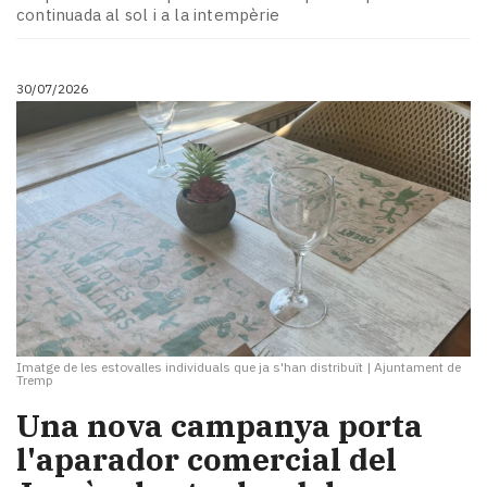
Subscriptors
continuada al sol i a la intempèrie
La
newsletter
del
30/07/2026
Pallars
Contingut
patrocinat
Lo
més
llegit...
Editorial
Imatge de les estovalles individuals que ja s'han distribuït
|
Ajuntament de
Tremp
Una nova campanya porta
l'aparador comercial del