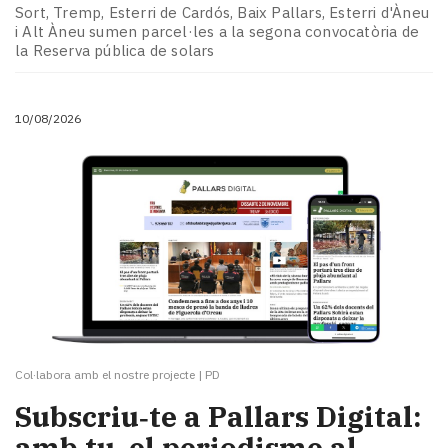
Subscriptors
Sort, Tremp, Esterri de Cardós, Baix Pallars, Esterri d'Àneu
La
i Alt Àneu sumen parcel·les a la segona convocatòria de
newsletter
la Reserva pública de solars
del
Pallars
Contingut
10/08/2026
patrocinat
Lo
més
llegit...
Editorial
Col·labora amb el nostre projecte
|
PD
Subscriu‑te a Pallars Digital:
amb tu, el periodisme al