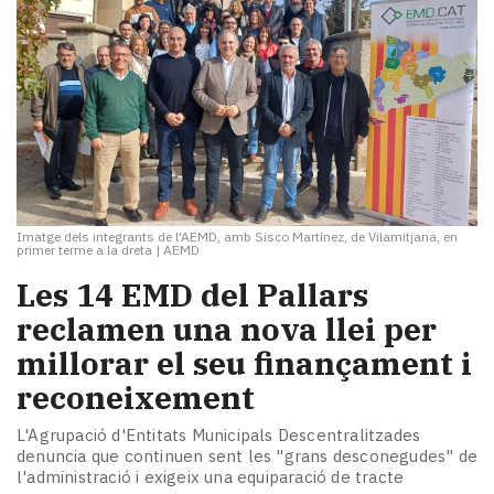
Imatge dels integrants de l'AEMD, amb Sisco Martínez, de Vilamitjana, en
primer terme a la dreta
|
AEMD
​Les 14 EMD del Pallars
reclamen una nova llei per
millorar el seu finançament i
reconeixement
L'Agrupació d'Entitats Municipals Descentralitzades
denuncia que continuen sent les "grans desconegudes" de
l'administració i exigeix una equiparació de tracte