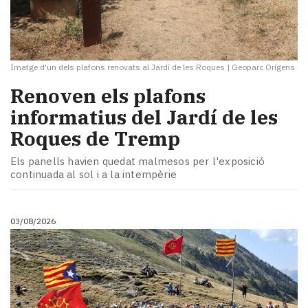
Imatge d'un dels plafons renovats al Jardí de les Roques
|
Geoparc Orígens
Renoven els plafons
informatius del Jardí de les
Roques de Tremp
Els panells havien quedat malmesos per l'exposició
continuada al sol i a la intempèrie
03/08/2026