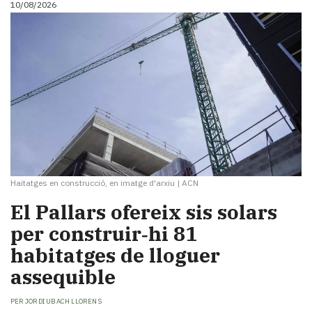
10/08/2026
i
turisme
Cultura
Esports
Mai
tant!
TV
i
mitjans
El
temps
Haitatges en construcció, en imatge d'arxiu
|
ACN
Reportatges
Entrevistes
El Pallars ofereix sis solars
Enquestes
per construir‑hi 81
A
habitatges de lloguer
escena!
Dis
assequible
la
teva!
PER
JORDI UBACH LLORENS