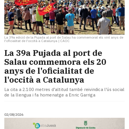
La 39a edició de la Pujada al port de Salau ha commemorat els vint anys de
l'oficialitat de l'occità a Catalunya
|
CAOC
​La 39a Pujada al port de
Salau commemora els 20
anys de l'oficialitat de
l'occità a Catalunya
La cita a 2.100 metres d'altitud també reivindica l'ús social
de la llengua i fa homenatge a Enric Garriga
02/08/2026