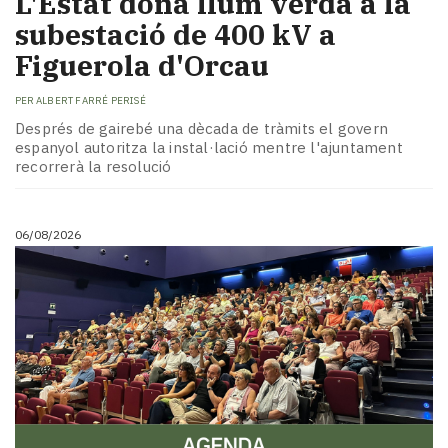
L'Estat dona llum verda a la
subestació de 400 kV a
Figuerola d'Orcau
PER
ALBERT FARRÉ PERISÉ
Després de gairebé una dècada de tràmits el govern
espanyol autoritza la instal·lació mentre l'ajuntament
recorrerà la resolució
06/08/2026