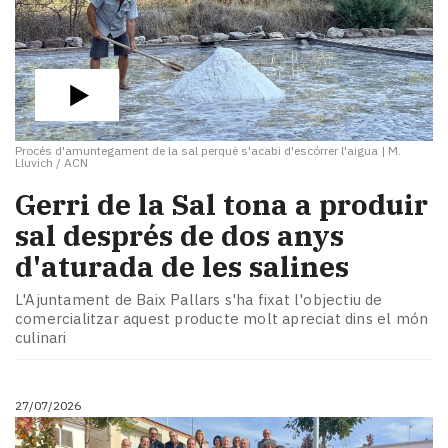
Procés d'amuntegament de la sal perquè s'acabi d'escórrer l'aigua
|
M.
Lluvich / ACN
​Gerri de la Sal tona a produir
sal després de dos anys
d'aturada de les salines
L'Ajuntament de Baix Pallars s'ha fixat l'objectiu de
comercialitzar aquest producte molt apreciat dins el món
culinari
27/07/2026