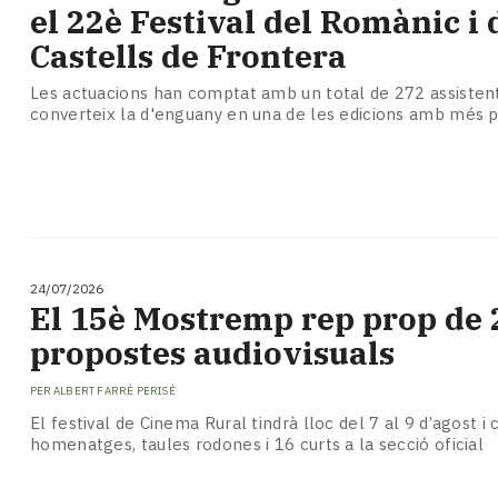
el 22è Festival del Romànic i 
Castells de Frontera
Les actuacions han comptat amb un total de 272 assistent
converteix la d'enguany en una de les edicions amb més p
24/07/2026
El 15è Mostremp rep prop de 
propostes audiovisuals
PER
ALBERT FARRÉ PERISÉ
El festival de Cinema Rural tindrà lloc del 7 al 9 d’agost
homenatges, taules rodones i 16 curts a la secció oficial