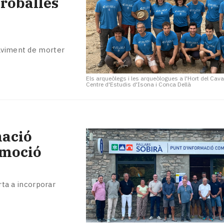
troballes
paviment de morter
Els arqueòlegs i les arqueòlogues a l'Hort del Cava
Centre d'Estudis d'Isona i Conca Dellà
mació
omoció
orta a incorporar