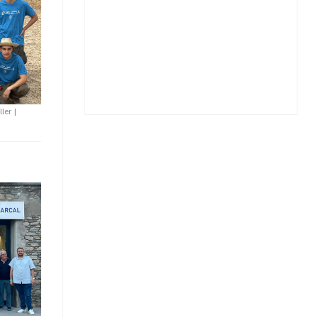
ller
|