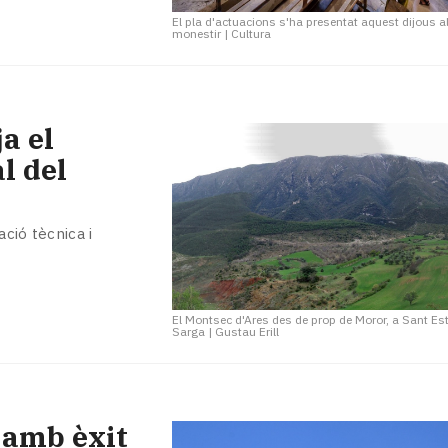
El pla d'actuacions s'ha presentat aquest dijous a
monestir
|
Cultura
a el
l del
ció tècnica i
El Montsec d'Ares des de prop de Moror, a Sant Est
Sarga
|
Gustau Erill
 amb èxit