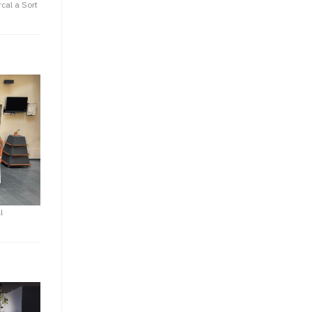
cal a Sort
l