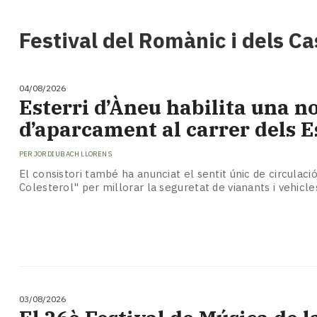
i
turisme
Festival del Romànic i dels Ca
Cultura
Esports
Mai
04/08/2026
tant!
​Esterri d’Àneu habilita una 
TV
d’aparcament al carrer dels E
i
mitjans
PER
JORDI UBACH LLORENS
El
temps
El consistori també ha anunciat el sentit únic de circulació
Colesterol" per millorar la seguretat de vianants i vehicle
Reportatges
Entrevistes
Enquestes
A
escena!
Dis
la
03/08/2026
teva!