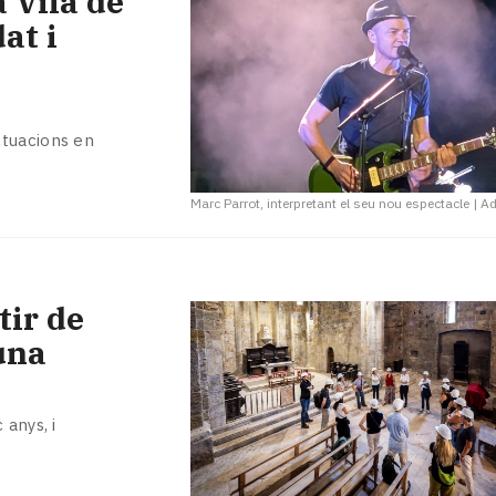
a Vila de
at i
ctuacions en
Marc Parrot, interpretant el seu nou espectacle
|
A
tir de
una
 anys, i