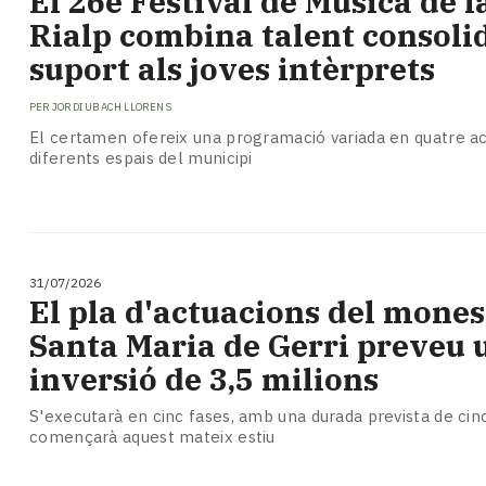
​El 26è Festival de Música de l
Subscriptors
Rialp combina talent consolid
La
newsletter
suport als joves intèrprets
del
Pallars
PER
JORDI UBACH LLORENS
Contingut
El certamen ofereix una programació variada en quatre a
patrocinat
diferents espais del municipi
Lo
més
llegit...
Editorial
31/07/2026
El pla d'actuacions del mones
Santa Maria de Gerri preveu 
inversió de 3,5 milions
S'executarà en cinc fases, amb una durada prevista de cinc
començarà aquest mateix estiu