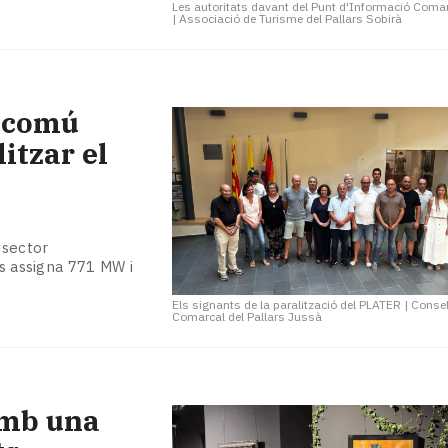
Les autoritats davant del Punt d'Informació Comar
|
Associació de Turisme del Pallars Sobirà
t comú
litzar el
 sector
ls assigna 771 MW i
Els signants de la paralització del PLATER
|
Consel
Comarcal del Pallars Jussà
amb una