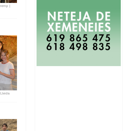
tremp
|
 Lleida