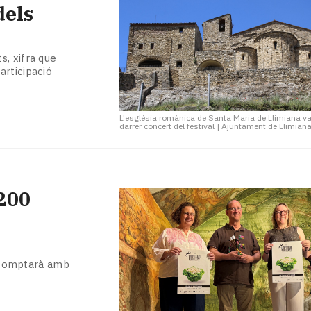
dels
s, xifra que
articipació
L'església romànica de Santa Maria de Llimiana va 
darrer concert del festival
|
Ajuntament de Llimian
200
 i comptarà amb