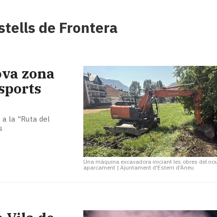
stells de Frontera
nova zona
sports
 a la "Ruta del
s
Una màquina excavadora iniciant les obres del no
aparcament
|
Ajuntament d'Esterri d'Àneu