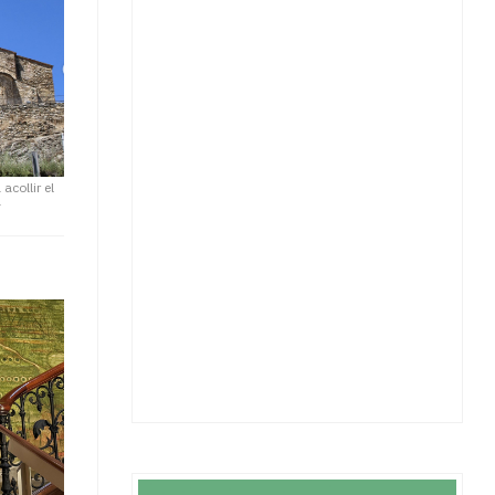
acollir el
a