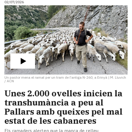
02/07/2026
i
turisme
Cultura
Esports
Mai
tant!
TV
i
mitjans
El
temps
Un pastor mena el ramat per un tram de l'antiga N-260, a Erinyà
|
M. Lluvich
Reportatges
/ ACN
Entrevistes
​Unes 2.000 ovelles inicien la
Enquestes
A
transhumància a peu al
escena!
Pallars amb queixes pel mal
Dis
estat de les cabaneres
la
teva!
Els ramaders alerten que la manca de relleu