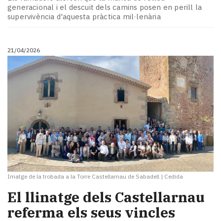
Subscriptors
generacional i el descuit dels camins posen en perill la
La
supervivència d'aquesta pràctica mil·lenària
newsletter
del
Pallars
21/04/2026
Contingut
patrocinat
Lo
més
llegit...
Editorial
Imatge de la trobada a la Torre Castellarnau de Sabadell
|
Cedida
El llinatge dels Castellarnau
referma els seus vincles