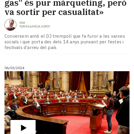
gas" és pur màrqueting, però
va sortir per casualitat»
PER
TOMÀS GARCIA ESPOT
Conversem amb el DJ trempolí que fa furor a les xarxes
socials i que porta des dels 14 anys punxant per festes i
festivals d'arreu del país
06/03/2024