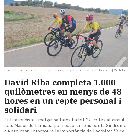
David Riba completant el repte acompanyat de ciclistes de la zona
|
Cedida
David Riba completa 1.000
quilòmetres en menys de 48
hores en un repte personal i
solidari
L’ultrafondista i metge pallarès ha fet 32 voltes al circuit
dels Masos de Llimiana per recaptar fons per la Síndrome
d’Angelman i promoure la importància de l’activitat física