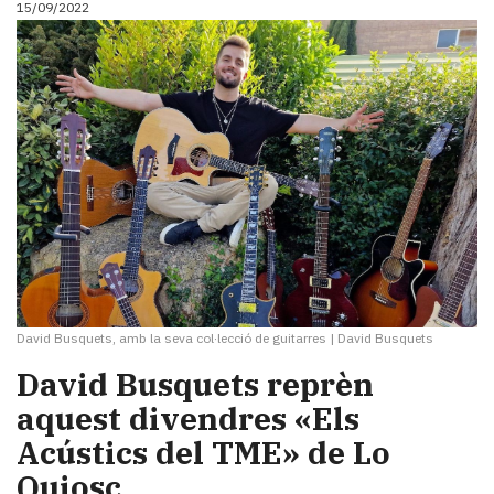
15/09/2022
David Busquets, amb la seva col·lecció de guitarres
|
David Busquets
David Busquets reprèn
aquest divendres «Els
Acústics del TME» de Lo
Quiosc