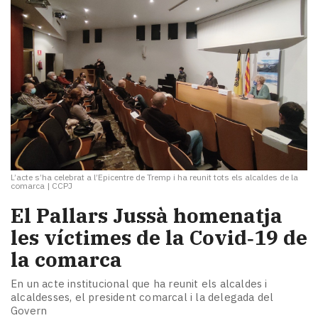
L’acte s’ha celebrat a l’Epicentre de Tremp i ha reunit tots els alcaldes de la
comarca
|
CCPJ
El Pallars Jussà homenatja
les víctimes de la Covid‑19 de
la comarca
En un acte institucional que ha reunit els alcaldes i
alcaldesses, el president comarcal i la delegada del
Govern