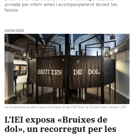
Subscriptors
jornada per oferir eines i acompanyament durant les
La
festes
newsletter
del
Pallars
10/02/2025
Contingut
patrocinat
Lo
més
llegit...
Editorial
La mostra es podrà veure a l'Espai iX de l'IEI fins al 30 de març vinent
|
IEI
L’IEI exposa «Bruixes de
dol», un recorregut per les