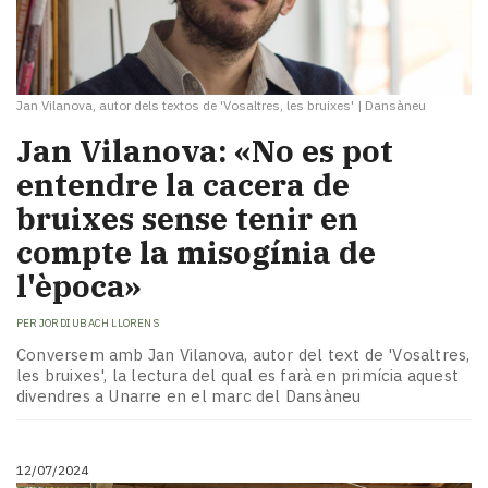
Jan Vilanova, autor dels textos de 'Vosaltres, les bruixes'
|
Dansàneu
Jan Vilanova: «No es pot
entendre la cacera de
bruixes sense tenir en
compte la misogínia de
l'època»
PER
JORDI UBACH LLORENS
Conversem amb Jan Vilanova, autor del text de 'Vosaltres,
les bruixes', la lectura del qual es farà en primícia aquest
divendres a Unarre en el marc del Dansàneu
12/07/2024