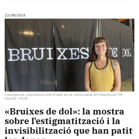
22/08/2024
L'escriptora i periodista Ivet Eroles és la comissària de l'exposició
|
M.
Lluvich / ACN
«Bruixes de dol»: la mostra
sobre l’estigmatització i la
invisibilització que han patit