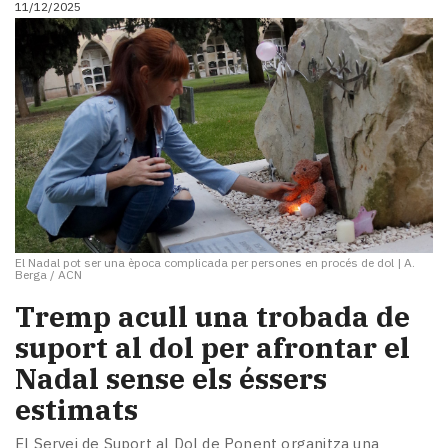
11/12/2025
i
turisme
Cultura
Esports
Mai
tant!
TV
i
mitjans
El
temps
El Nadal pot ser una època complicada per persones en procés de dol
|
A.
Reportatges
Berga / ACN
Entrevistes
Tremp acull una trobada de
Enquestes
A
suport al dol per afrontar el
escena!
Nadal sense els éssers
Dis
estimats
la
teva!
El Servei de Suport al Dol de Ponent organitza una