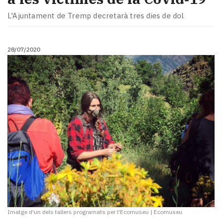
L'Ajuntament de Tremp decretarà tres dies de dol
28/07/2020
Imatge d'un dels tallers programats per l'Ecomuseu
|
Ecomuseu