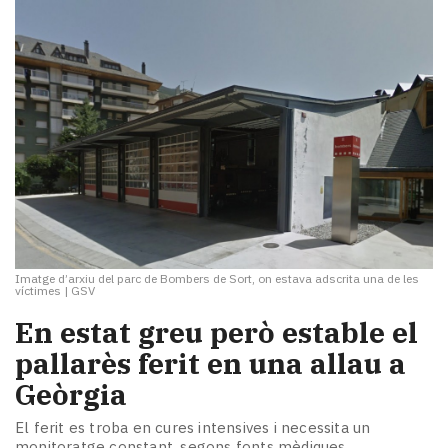
Imatge d’arxiu del parc de Bombers de Sort, on estava adscrita una de les
víctimes
|
GSV
En estat greu però estable el
pallarès ferit en una allau a
Geòrgia
El ferit es troba en cures intensives i necessita un
monitoratge constant, segons fonts mèdiques