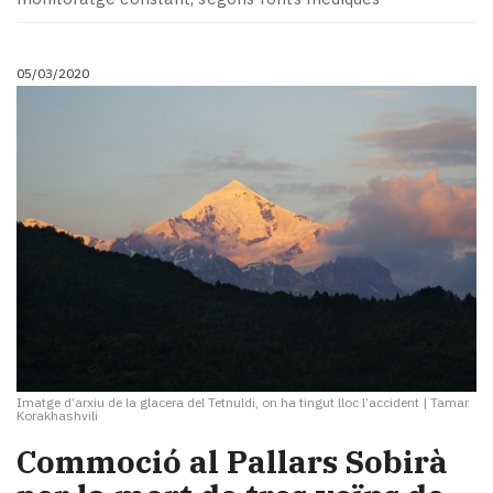
05/03/2020
Imatge d’arxiu de la glacera del Tetnuldi, on ha tingut lloc l’accident
|
Tamar
Korakhashvili
Commoció al Pallars Sobirà