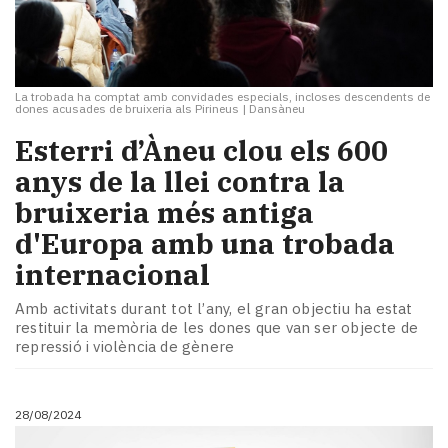
La trobada ha comptat amb convidades especials, incloses descendents de
dones acusades de bruixeria als Pirineus
|
Dansàneu
Esterri d’Àneu clou els 600
anys de la llei contra la
bruixeria més antiga
d'Europa amb una trobada
internacional
Amb activitats durant tot l’any, el gran objectiu ha estat
restituir la memòria de les dones que van ser objecte de
repressió i violència de gènere
28/08/2024