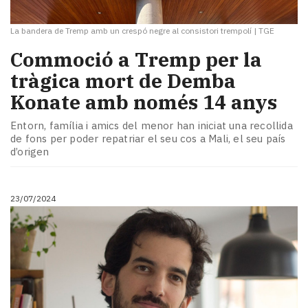
La bandera de Tremp amb un crespó negre al consistori trempolí
|
TGE
Commoció a Tremp per la
tràgica mort de Demba
Konate amb només 14 anys
Entorn, família i amics del menor han iniciat una recollida
de fons per poder repatriar el seu cos a Mali, el seu país
d’origen
23/07/2024