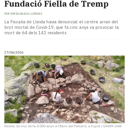
Fundació Fiella de Tremp
PER
JORDI UBACH LLORENS
​La Fiscalia de Lleida havia denunciat el centre arran del
brot mortal de Covid-19, que fa cinc anys va provocar la
mort de 64 dels 142 residents
17/06/2026
Restes de mur de fa 4.000 anys a l'Abric del Portarró, a Espot
|
GAAM-UAB