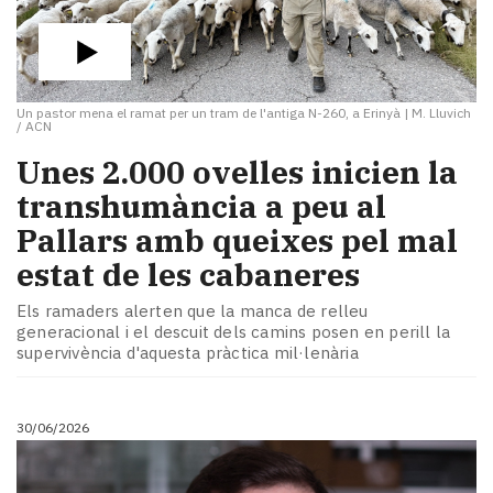
Un pastor mena el ramat per un tram de l'antiga N-260, a Erinyà
|
M. Lluvich
/ ACN
​Unes 2.000 ovelles inicien la
transhumància a peu al
Pallars amb queixes pel mal
estat de les cabaneres
Els ramaders alerten que la manca de relleu
generacional i el descuit dels camins posen en perill la
supervivència d'aquesta pràctica mil·lenària
30/06/2026