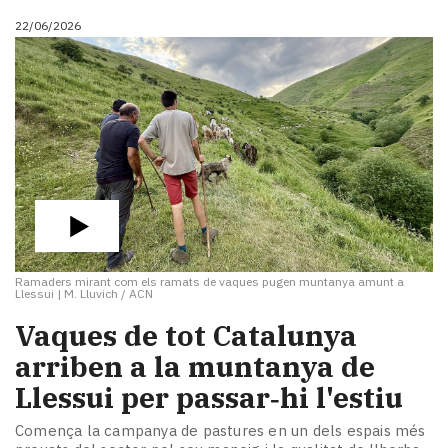
22/06/2026
Ramaders mirant com els ramats de vaques pugen muntanya amunt a
Llessui
|
M. Lluvich / ACN
Vaques de tot Catalunya
arriben a la muntanya de
Llessui per passar‑hi l'estiu
Comença la campanya de pastures en un dels espais més