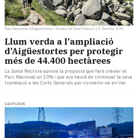
Parc Nacional d'Aigüestortes i Estany de Sant Maurici
|
O. Bosch/ ACN
Llum verda a l'ampliació
d'Aigüestortes per protegir
més de 44.400 hectàrees
La Junta Rectora aprova la proposta que farà créixer el
Parc Nacional un 10% i que ara haurà de continuar la seva
tramitació a les Corts Generals per convertir-se en llei
14/07/2026