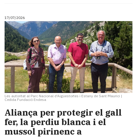
17/07/2026
Les autoritat al Parc Nacional d'Aigüestortes i Estany de Sant Maurici
|
Cedida Fundació Endesa
Aliança per protegir el gall
fer, la perdiu blanca i el
mussol pirinenc a