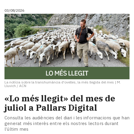
Subscriptors
La
03/08/2026
newsletter
del
Pallars
Contingut
patrocinat
Lo
més
llegit...
Editorial
La notícia sobre la transhumància d'ovelles, la més llegida del mes
|
M.
Lluvich / ACN
«Lo més llegit» del mes de
juliol a Pallars Digital
Consulta les audiències del diari i les informacions que han
generat més interès entre els nostres lectors durant
l’últim mes