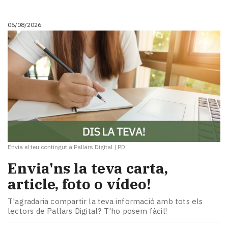
i
turisme
06/08/2026
Cultura
Esports
Mai
tant!
TV
i
mitjans
El
temps
Reportatges
Entrevistes
Envia el teu contingut a Pallars Digital
|
PD
Enquestes
Envia'ns la teva carta,
A
article, foto o vídeo!
escena!
Dis
T'agradaria compartir la teva informació amb tots els
la
lectors de Pallars Digital? T'ho posem fàcil!
teva!