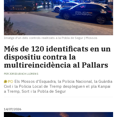
Imatge d'un dels controls realitzats a la Pobla de Segur
|
Mossos
​Més de 120 identificats en un
dispositiu contra la
multireincidència al Pallars
PER
JORDI UBACH LLORENS
Els Mossos d'Esquadra, la Policia Nacional, la Guàrdia
Civil i la Policia Local de Tremp despleguen el pla Kanpai
a Tremp, Sort i la Pobla de Segur
14/07/2026