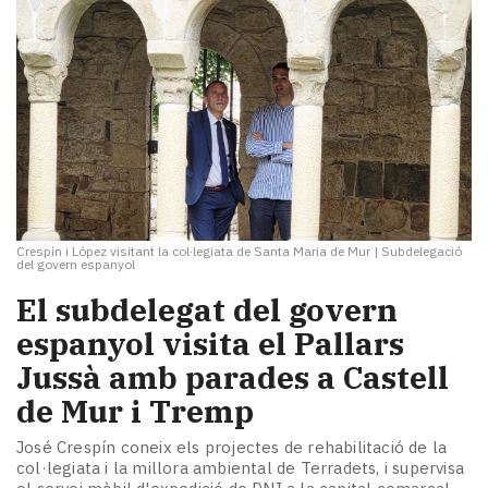
Crespín i López visitant la col·legiata de Santa Maria de Mur
|
Subdelegació
del govern espanyol
El subdelegat del govern
espanyol visita el Pallars
Jussà amb parades a Castell
de Mur i Tremp
José Crespín coneix els projectes de rehabilitació de la
col·legiata i la millora ambiental de Terradets, i supervisa