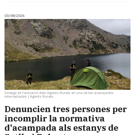
03/08/2026
Imatge de l'actuació dels Agents Rurals en una de les acampades
interceptades
|
Agents Rurals
Denuncien tres persones per
incomplir la normativa
d'acampada als estanys de