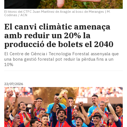
El tècnic del CTFC Juan Martínez de Aragón al bosc de Meranges
|
M.
Codinas / ACN
El canvi climàtic amenaça
amb reduir un 20% la
producció de bolets el 2040
El Centre de Ciència i Tecnologia Forestal assenyala que
una bona gestió forestal pot reduir la pèrdua fins a un
10%
22/07/2026