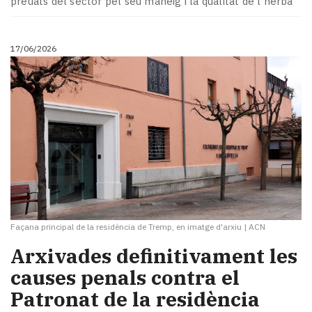
preuats del sector pel seu maneig i la qualitat de l'herba
17/06/2026
Façana principal de la residència de Tremp, en imatge d'arxiu
|
ACN
Arxivades definitivament les
causes penals contra el
Patronat de la residència