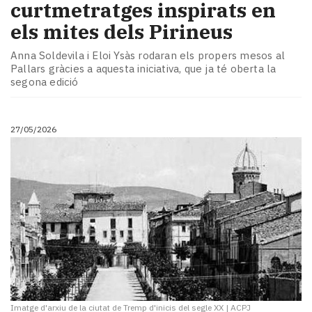
curtmetratges inspirats en
els mites dels Pirineus
Anna Soldevila i Eloi Ysàs rodaran els propers mesos al
Pallars gràcies a aquesta iniciativa, que ja té oberta la
segona edició
27/05/2026
Imatge d'arxiu de la ciutat de Tremp d'inicis del segle XX
|
ACPJ