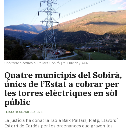
Una torre elèctrica al Pallars Sobirà
|
M. Lluvich / ACN
Quatre municipis del Sobirà,
únics de l’Estat a cobrar per
les torres elèctriques en sòl
públic
PER
JORDI UBACH LLORENS
La justícia ha donat la raó a Baix Pallars, Rialp, Llavorsí i
Esterri de Cardós per les ordenances que graven les