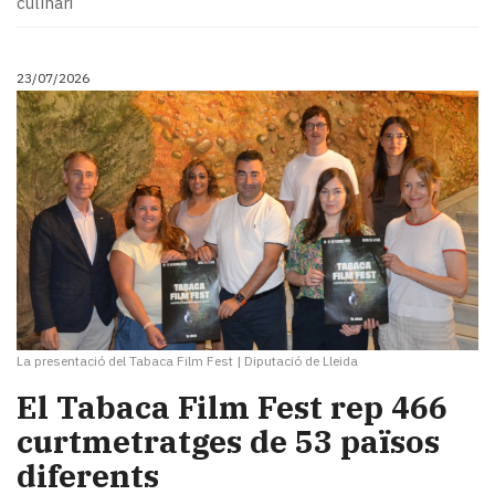
culinari
Subscriptors
La
newsletter
23/07/2026
del
Pallars
Contingut
patrocinat
Lo
més
llegit...
Editorial
La presentació del Tabaca Film Fest
|
Diputació de Lleida
El Tabaca Film Fest rep 466
curtmetratges de 53 països
diferents