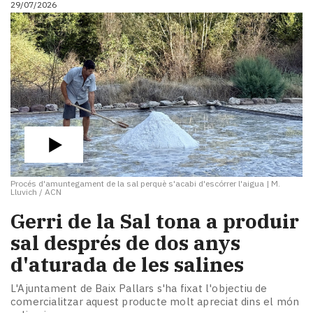
29/07/2026
i
turisme
Cultura
Esports
Mai
tant!
TV
i
mitjans
El
temps
Procés d'amuntegament de la sal perquè s'acabi d'escórrer l'aigua
|
M.
Reportatges
Lluvich / ACN
Entrevistes
​Gerri de la Sal tona a produir
Enquestes
A
sal després de dos anys
escena!
d'aturada de les salines
Dis
la
L'Ajuntament de Baix Pallars s'ha fixat l'objectiu de
teva!
comercialitzar aquest producte molt apreciat dins el món