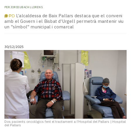
PER
JORDI UBACH LLORENS
L’alcaldessa de Baix Pallars destaca que el conveni
amb el Govern i el Bisbat d'Urgell permetrà mantenir viu
un "símbol" municipal i comarcal
30/12/2025
Dos pacients oncològics fent el tractament a l'Hospital del Pallars
|
Hospital
del Pallars