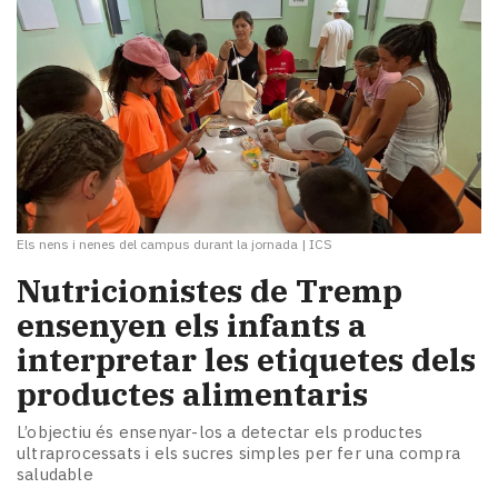
Els nens i nenes del campus durant la jornada
|
ICS
Nutricionistes de Tremp
ensenyen els infants a
interpretar les etiquetes dels
productes alimentaris
L’objectiu és ensenyar-los a detectar els productes
ultraprocessats i els sucres simples per fer una compra
saludable