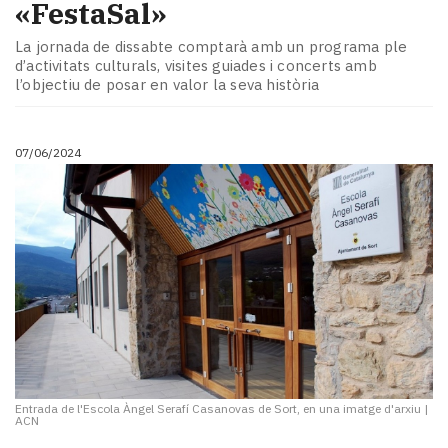
«FestaSal»
La jornada de dissabte comptarà amb un programa ple
d’activitats culturals, visites guiades i concerts amb
l’objectiu de posar en valor la seva història
07/06/2024
Entrada de l'Escola Àngel Serafí Casanovas de Sort, en una imatge d'arxiu
|
ACN