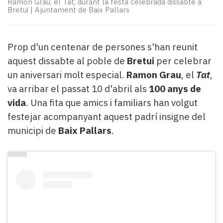
Ramon Grau, el Tat, durant la festa celebrada dissabte a
Subscriptors
Bretui
|
Ajuntament de Baix Pallars
La
newsletter
del
Prop d'un centenar de persones s'han reunit
Pallars
Contingut
aquest dissabte al poble de
Bretui
per celebrar
patrocinat
un aniversari molt especial.
Ramon Grau
, el
Tat
,
Lo
va arribar el passat 10 d'abril als
100 anys de
més
vida
. Una fita que amics i familiars han volgut
llegit...
festejar acompanyant aquest padrí insigne del
Editorial
municipi de
Baix Pallars
.