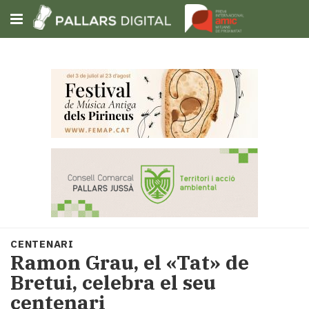
Subscriu-t'hi
Cerca
Portada
Opinió
Fem-
ho
fàcil
Successos
Societat
CENTENARI
Política
Ramon Grau, el «Tat» de
i
Bretui, celebra el seu
municipis
centenari
Economia