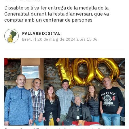
i
Dissabte se li va fer entrega de la medalla de la
turisme
Generalitat durant la festa d'aniversari, que va
Cultura
comptar amb un centenar de persones
Esports
Mai
PALLARS DIGITAL
tant!
Bretui |
20 de maig de 2024 a les 15:36
TV
i
mitjans
El
temps
Reportatges
Entrevistes
Enquestes
A
escena!
Dis
la
teva!