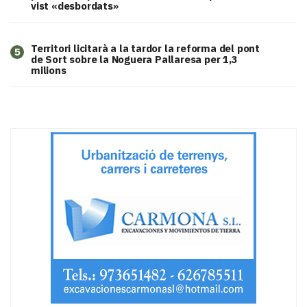
vist «desbordats»
Territori licitarà a la tardor la reforma del pont
5
de Sort sobre la Noguera Pallaresa per 1,3
milions