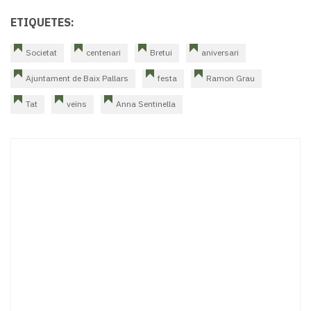
ETIQUETES:
Societat
centenari
Bretui
aniversari
Ajuntament de Baix Pallars
festa
Ramon Grau
Tat
veïns
Anna Sentinella