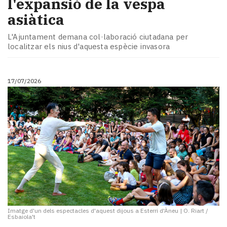
l'expansió de la vespa
asiàtica
L'Ajuntament demana col·laboració ciutadana per
localitzar els nius d'aquesta espècie invasora
17/07/2026
Imatge d'un dels espectacles d'aquest dijous a Esterri d'Àneu
|
O. Riart /
Esbaiola't