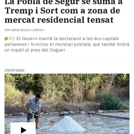
La Pobla de Segur se suma a
Tremp i Sort com a zona de
mercat residencial tensat
PER
JORDI UBACH LLORENS
El Govern manté la declaració a les dos capitals
pallareses i hi inclou el municipi poblatà, que també tindrà
un topall al preu del lloguer
29/07/2026