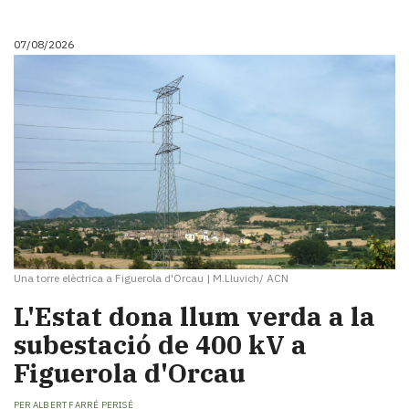
i
turisme
07/08/2026
Cultura
Esports
Mai
tant!
TV
i
mitjans
El
temps
Reportatges
Entrevistes
Una torre elèctrica a Figuerola d'Orcau
|
M.Lluvich/ ACN
Enquestes
A
L'Estat dona llum verda a la
escena!
subestació de 400 kV a
Dis
Figuerola d'Orcau
la
teva!
PER
ALBERT FARRÉ PERISÉ