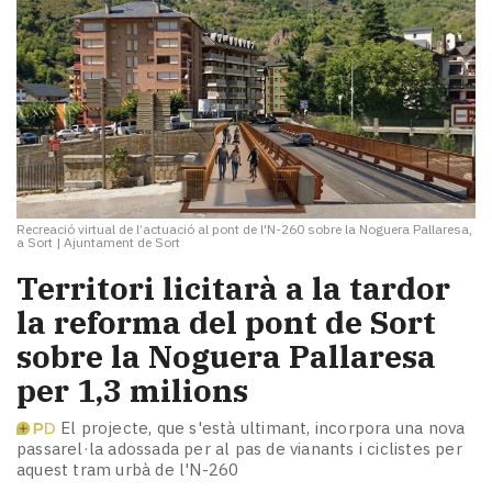
Recreació virtual de l’actuació al pont de l'N-260 sobre la Noguera Pallaresa,
a Sort
|
Ajuntament de Sort
Territori licitarà a la tardor
la reforma del pont de Sort
sobre la Noguera Pallaresa
per 1,3 milions
El projecte, que s'està ultimant, incorpora una nova
passarel·la adossada per al pas de vianants i ciclistes per
aquest tram urbà de l'N-260