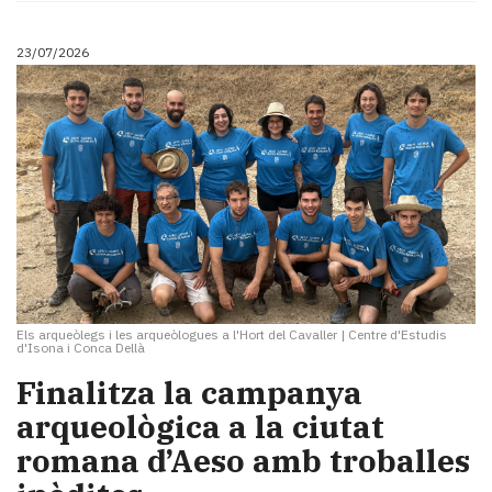
23/07/2026
Els arqueòlegs i les arqueòlogues a l'Hort del Cavaller
|
Centre d'Estudis
d'Isona i Conca Dellà
Finalitza la campanya
arqueològica a la ciutat
romana d’Aeso amb troballes