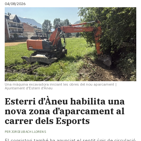
04/08/2026
Una màquina excavadora iniciant les obres del nou aparcament
|
Ajuntament d'Esterri d'Àneu
​Esterri d’Àneu habilita una
nova zona d’aparcament al
carrer dels Esports
PER
JORDI UBACH LLORENS
El consistori també ha anunciat el sentit únic de circulació