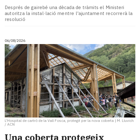
Subscriptors
Després de gairebé una dècada de tràmits el Ministeri
La
autoritza la instal·lació mentre l'ajuntament recorrerà la
newsletter
resolució
del
Pallars
Contingut
06/08/2026
patrocinat
Lo
més
llegit...
Editorial
L'Hospital de cartró de la Vall Fosca, protegit per la nova coberta
|
M. Lluvich
/ ACN
Una coberta protegeix