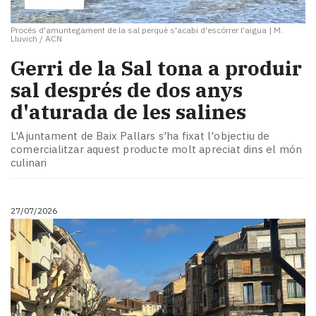
Procés d'amuntegament de la sal perquè s'acabi d'escórrer l'aigua
|
M.
Lluvich / ACN
​Gerri de la Sal tona a produir
sal després de dos anys
d'aturada de les salines
L'Ajuntament de Baix Pallars s'ha fixat l'objectiu de
comercialitzar aquest producte molt apreciat dins el món
culinari
27/07/2026