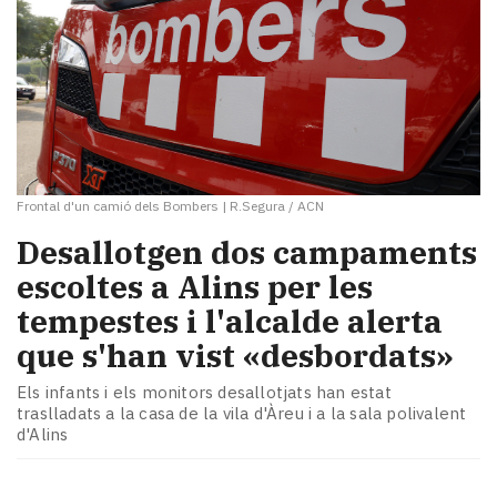
Frontal d'un camió dels Bombers
|
R.Segura / ACN
​Desallotgen dos campaments
escoltes a Alins per les
tempestes i l'alcalde alerta
que s'han vist «desbordats»
Els infants i els monitors desallotjats han estat
traslladats a la casa de la vila d'Àreu i a la sala polivalent
d'Alins