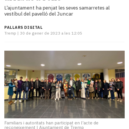
i
L’ajuntament ha penjat les seves samarretes al
turisme
vestíbul del pavelló del Juncar
Cultura
Esports
PALLARS DIGITAL
Mai
Tremp |
30 de gener de 2023 a les 12:05
tant!
TV
i
mitjans
El
temps
Reportatges
Entrevistes
Enquestes
A
escena!
Dis
la
Familiars i autoritats han participat en l'acte de
teva!
reconeixement
|
Ajuntament de Tremp