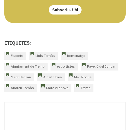
Subscriu-t'hi
ETIQUETES:
Esports
Lluís Tomàs
homenatge
Ajuntament de Tremp
esportistes
Pavelló del Juncar
Marc Bertran
Albert Urrea
Miki Roqué
Andreu Tomàs
Marc Vilanova
Tremp