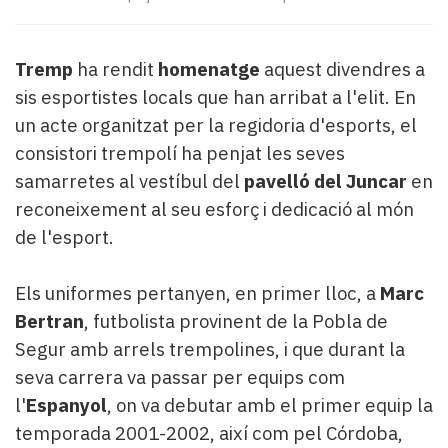
Subscriptors
La
newsletter
Tremp
ha rendit
homenatge
aquest divendres a
del
sis esportistes locals que han arribat a l'elit. En
Pallars
Contingut
un acte organitzat per la regidoria d'esports, el
patrocinat
consistori trempolí ha penjat les seves
Lo
samarretes al vestíbul del
pavelló del Juncar
en
més
reconeixement al seu esforç i dedicació al món
llegit...
Editorial
de l'esport.
Els uniformes pertanyen, en primer lloc, a
Marc
Bertran
, futbolista provinent de la Pobla de
Segur amb arrels trempolines, i que durant la
seva carrera va passar per equips com
l'
Espanyol
, on va debutar amb el primer equip la
temporada 2001-2002, així com pel Córdoba,