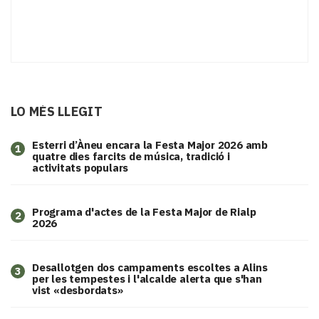
LO MÉS LLEGIT
Esterri d’Àneu encara la Festa Major 2026 amb
1
quatre dies farcits de música, tradició i
activitats populars
Programa d'actes de la Festa Major de Rialp
2
2026
​Desallotgen dos campaments escoltes a Alins
3
per les tempestes i l'alcalde alerta que s'han
vist «desbordats»