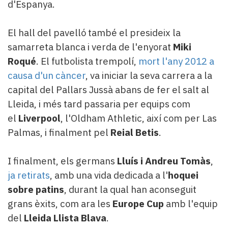
d'Espanya.
El hall del pavelló també el presideix la
samarreta blanca i verda de l'enyorat
Miki
Roqué
. El futbolista trempolí,
mort l'any 2012 a
causa d'un càncer
, va iniciar la seva carrera a la
capital del Pallars Jussà abans de fer el salt al
Lleida, i més tard passaria per equips com
el
Liverpool
, l'Oldham Athletic, així com per Las
Palmas, i finalment pel
Reial
Betis
.
I finalment, els germans
Lluís i Andreu Tomàs
,
ja retirats
, amb una vida dedicada a l'
hoquei
sobre patins
, durant la qual han aconseguit
grans èxits, com ara les
Europe Cup
amb l'equip
del
Lleida Llista Blava
.