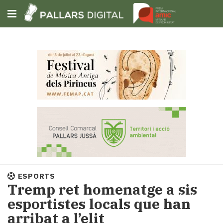
Subscriu-t'hi
Cerca
Portada
Opinió
Fem-
ho
fàcil
Successos
Societat
ESPORTS
Política
Tremp ret homenatge a sis
i
esportistes locals que han
municipis
arribat a l’elit
Economia